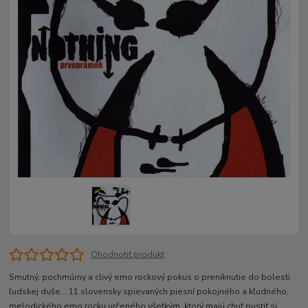
Ohodnotiť produkt
Smutný, pochmúrny a clivý emo rockový pokus o preniknutie do bolesti
ľudskej duše... 11 slovensky spievaných piesní pokojného a kľudného,
melodického emo rocku určeného všetkým, ktorý majú chuť pustiť si