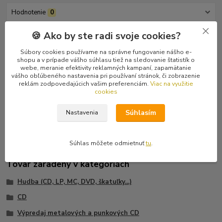
Hodnotenie
0
🍪 Ako by ste radi svoje cookies?
Komentáre
0
Súbory cookies používame na správne fungovanie nášho e-
shopu a v prípade vášho súhlasu tiež na sledovanie štatistík o
Kompletné špecifikácie
webe, meranie efektivity reklamných kampaní, zapamätanie
vášho obľúbeného nastavenia pri používaní stránok, či zobrazenie
Smutný, pochmúrny a clivý emo rockový pokus o preniknutie do
reklám zodpovedajúcich vašim preferenciám.
Viac na využitie
cookies
bolesti ľudskej duše... 11 slovensky spievaných piesní pokojného a
kľudného, melodického emo rocku určeného všetkým, ktorý majú
Súhlasím
Nastavenia
chuť pustiť si niečo smutné...
Súhlas môžete odmietnuť
tu
.
Tovar zaradený v kategóriách
Hudba (CD, LP, MC, DVD, škatuľky...)
CD
Výpredaj metalových a punkových CD