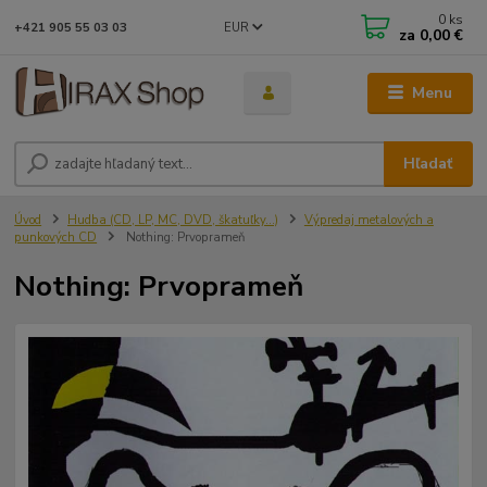
0
ks
EUR
+421 905 55 03 03
za
0,00 €
Menu
Hľadať
Úvod
Hudba (CD, LP, MC, DVD, škatuľky...)
Výpredaj metalových a
punkových CD
Nothing: Prvoprameň
Nothing: Prvoprameň