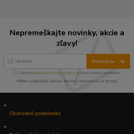
Nepremeškajte novinky, akcie a
zľavy!
Prihlásiť sa
Súhlasím so
spracovaním osobných údajov
za účelom zasielania newslettera.
Môžete sa kedykoľvek odhlásiť. Novinky zasielame raz za štvrťrok.
•
Obchodné podmienky
•