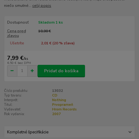
niečo smutné...
celý popis
Dostupnosť
Skladom 1 ks
Cena pred
10,00 €
zľavou
Ušetríte
2,01 € (
20
% zľava)
7,99 €
/
ks
6,50 €
bez DPH
Pridať do košíka
Číslo produktu:
13032
Typ tovaru:
CD
Interprét:
Nothing
Titul:
Prvoprameň
Vydavateľ:
Hrom Records
Rok vydania:
2007
Kompletné špecifikácie