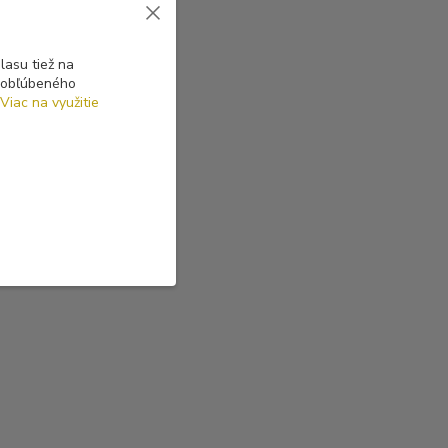
asu tiež na
o obľúbeného
Viac na využitie