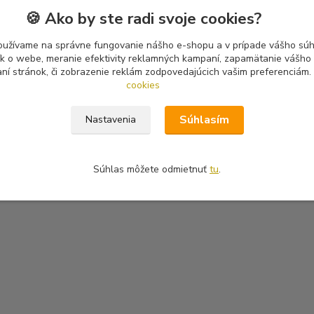
🍪 Ako by ste radi svoje cookies?
oužívame na správne fungovanie nášho e-shopu a v prípade vášho súhl
tík o webe, meranie efektivity reklamných kampaní, zapamätanie vášh
aní stránok, či zobrazenie reklám zodpovedajúcich vašim preferenciám.
cookies
Súhlasím
Nastavenia
Súhlas môžete odmietnuť
tu
.