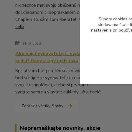
nik nechce mať svoju obľúbenú muziku v
doškriabanom či popraskanom obale.
Súbory cookies p
Chápem to, sám som zberateľ. A ...
čítať
sledovanie štatis
celé
nastavenia pri použív
31.03.2026
Ako nájsť vydavateľa, či vydať vlastnú
knihu? Rady a tipy od Hiraxa
Spísal som blog na tému ako vydať knihu -
buď si nájdete vydavateľa (ale aj to má
svoju technológiu), alebo si prvotinu
vydáte sami na vlastné náklady...
čítať celé
Zobraziť všetky články
Nepremeškajte novinky, akcie