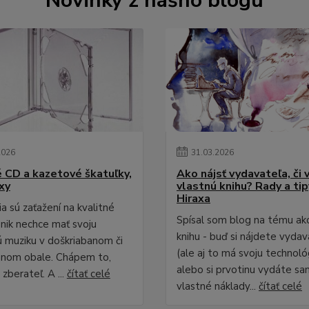
Novinky z nášho blogu
2026
31
.
03
.
2026
é CD a kazetové škatuľky,
Ako nájsť vydavateľa, či 
xy
vlastnú knihu? Rady a ti
Hiraxa
a sú zaťažení na kvalitné
Spísal som blog na tému ak
 nik nechce mať svoju
knihu - buď si nájdete vydav
 muziku v doškriabanom či
(ale aj to má svoju technológ
anom obale. Chápem to,
alebo si prvotinu vydáte sa
zberateľ. A ...
čítať celé
vlastné náklady...
čítať celé