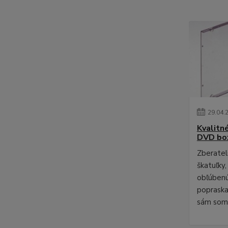
29
.
04
.
Kvalitn
DVD bo
Zberateli
škatuľky,
obľúbenú
poprask
sám som 