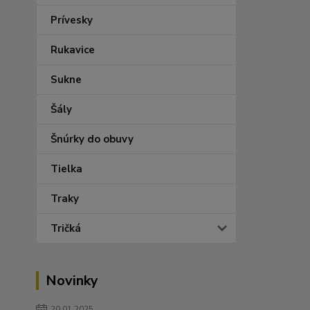
Prívesky
Rukavice
Sukne
Šály
Šnúrky do obuvy
Tielka
Traky
Tričká
Novinky
20.01.2025