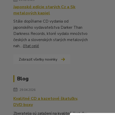
Japonské edície starých Cz a Sk
metalových kapiel
Stále dopĺňame CD vydania od
japonského vydavateľstva Darker Than
Darkness Records, ktoré vydalo množstvo
českých a slovenských starých metalových
nah...
čítať celé
Zobraziť všetky novinky
Blog
29.04.2026
Kvalitné CD a kazetové škatuľky,
DVD boxy
Zberatelia sú zaťažení na kvalitné škatuľky,