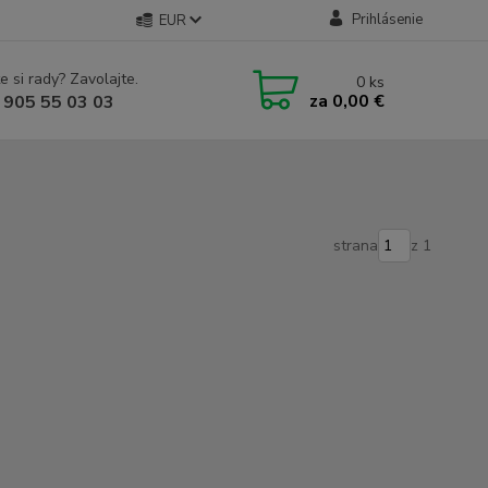
Prihlásenie
EUR
e si rady? Zavolajte.
0
ks
za
0,00 €
 905 55 03 03
strana
z 1