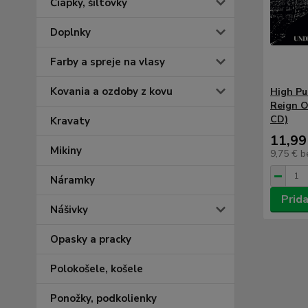
Čiapky, šiltovky
Doplnky
Farby a spreje na vlasy
Kovania a ozdoby z kovu
High Pu
Reign O
CD)
Kravaty
11,99
Mikiny
9,75 €
b
Náramky
Prida
Nášivky
Opasky a pracky
Polokošele, košele
Ponožky, podkolienky