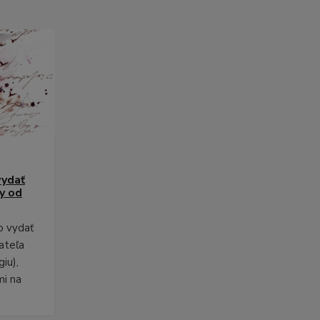
vydať
py od
o vydať
ateľa
iu),
mi na