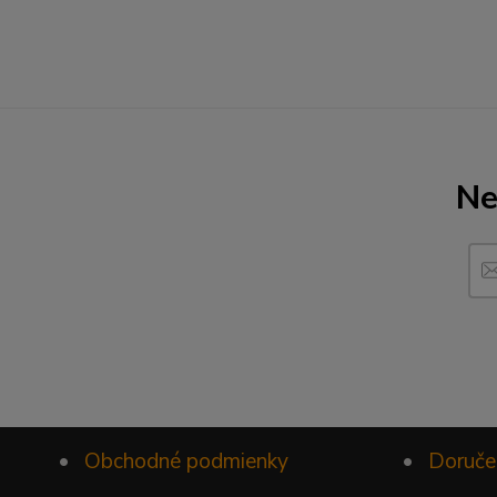
Ne
•
Obchodné podmienky
•
Doruče