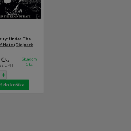
rity: Under The
f Hate (Digipack
 €
Skladom
/
ks
1 ks
ez DPH
ť do košíka