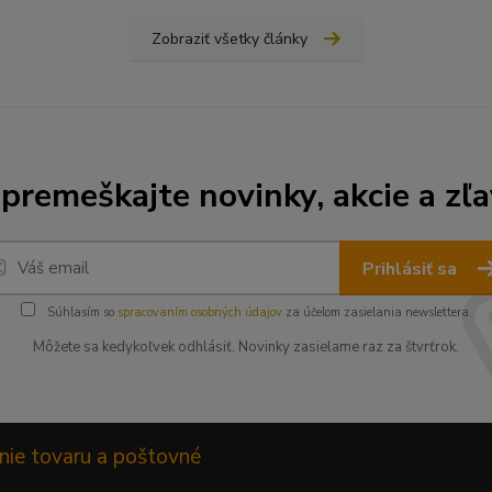
Zobraziť všetky články
premeškajte novinky, akcie a zľa
Prihlásiť sa
Súhlasím so
spracovaním osobných údajov
za účelom zasielania newslettera.
Môžete sa kedykoľvek odhlásiť. Novinky zasielame raz za štvrťrok.
nie tovaru a poštovné