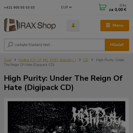
0
ks
EUR
+421 905 55 03 03
za
0,00 €
Menu
Hľadať
Úvod
Hudba (CD, LP, MC, DVD, škatuľky...)
CD
High Purity: Under
The Reign Of Hate (Digipack CD)
High Purity: Under The Reign Of
Hate (Digipack CD)