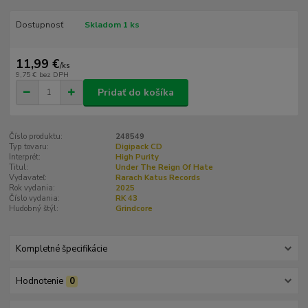
Dostupnosť
Skladom 1 ks
11,99 €
/
ks
9,75 €
bez DPH
Pridať do košíka
Číslo produktu:
248549
Typ tovaru:
Digipack CD
Interprét:
High Purity
Titul:
Under The Reign Of Hate
Vydavateľ:
Rarach Katus Records
Rok vydania:
2025
Číslo vydania:
‎RK 43
Hudobný štýl:
Grindcore
Kompletné špecifikácie
Hodnotenie
0