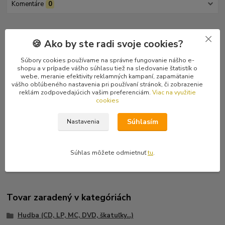
Komentáre
0
Kompletné špecifikácie
🍪 Ako by ste radi svoje cookies?
Grindcore z Brna.
Súbory cookies používame na správne fungovanie nášho e-
Posledné dva, zacelofánované kusy.
shopu a v prípade vášho súhlasu tiež na sledovanie štatistík o
webe, meranie efektivity reklamných kampaní, zapamätanie
Tracklist:
vášho obľúbeného nastavenia pri používaní stránok, či zobrazenie
reklám zodpovedajúcich vašim preferenciám.
Viac na využitie
1 Under The Reign Of Hate
cookies
2 Angel Of Death
3 Bad Experience
Súhlasím
Nastavenia
4 Nuclear Fear
5 Lack Of Interest
6 Somniphobia
Súhlas môžete odmietnuť
tu
.
Tovar zaradený v kategóriách
Hudba (CD, LP, MC, DVD, škatuľky...)