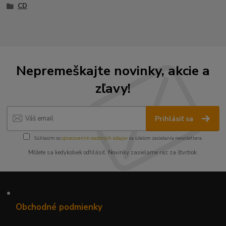
CD
Nepremeškajte novinky, akcie a
zľavy!
Prihlásiť sa
Súhlasím so
spracovaním osobných údajov
za účelom zasielania newslettera.
Môžete sa kedykoľvek odhlásiť. Novinky zasielame raz za štvrťrok.
•
Obchodné podmienky