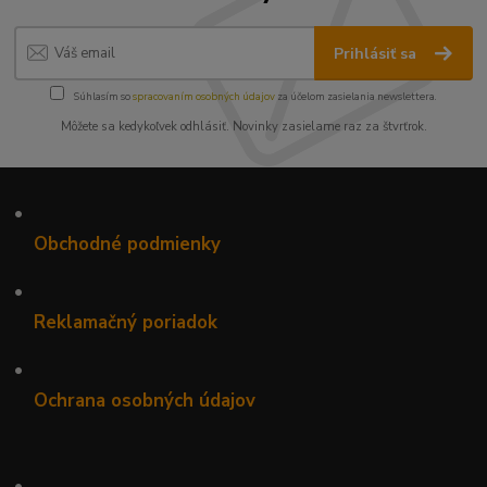
Prihlásiť sa
Súhlasím so
spracovaním osobných údajov
za účelom zasielania newslettera.
Môžete sa kedykoľvek odhlásiť. Novinky zasielame raz za štvrťrok.
•
Obchodné podmienky
•
Reklamačný poriadok
•
Ochrana osobných údajov
•