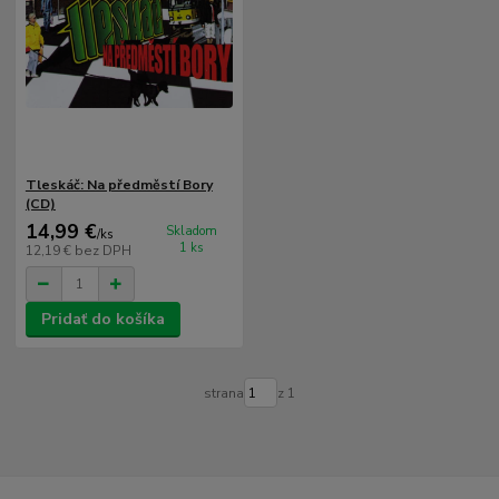
Tleskáč: Na předměstí Bory
(CD)
14,99 €
Skladom
/
ks
1 ks
12,19 €
bez DPH
Pridať do košíka
strana
z 1