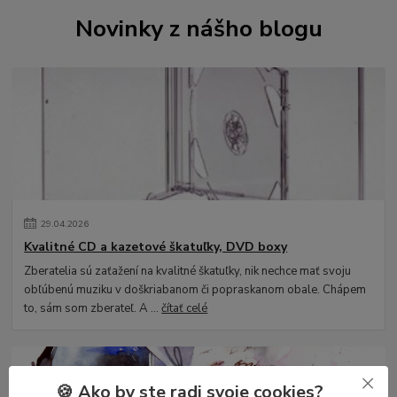
Novinky z nášho blogu
29
.
04
.
2026
Kvalitné CD a kazetové škatuľky, DVD boxy
Zberatelia sú zaťažení na kvalitné škatuľky, nik nechce mať svoju
obľúbenú muziku v doškriabanom či popraskanom obale. Chápem
to, sám som zberateľ. A ...
čítať celé
🍪 Ako by ste radi svoje cookies?