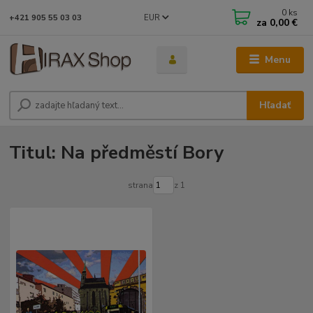
0
ks
EUR
+421 905 55 03 03
za
0,00 €
Menu
Hľadať
Titul: Na předměstí Bory
strana
z 1