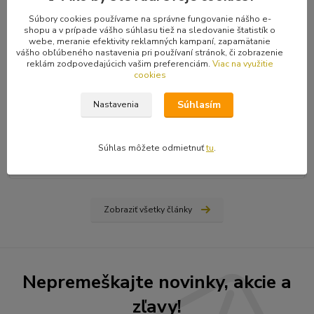
Súbory cookies používame na správne fungovanie nášho e-
shopu a v prípade vášho súhlasu tiež na sledovanie štatistík o
webe, meranie efektivity reklamných kampaní, zapamätanie
vášho obľúbeného nastavenia pri používaní stránok, či zobrazenie
reklám zodpovedajúcich vašim preferenciám.
Viac na využitie
cookies
31
.
03
.
2026
Ako nájsť vydavateľa, či vydať vlastnú knihu? Rady a tipy
Súhlasím
Nastavenia
od Hiraxa
Spísal som blog na tému ako vydať knihu - buď si nájdete
vydavateľa (ale aj to má svoju technológiu), alebo si prvotinu
Súhlas môžete odmietnuť
tu
.
vydáte sami na vlastné náklady...
čítať celé
Zobraziť všetky články
Nepremeškajte novinky, akcie a
zľavy!