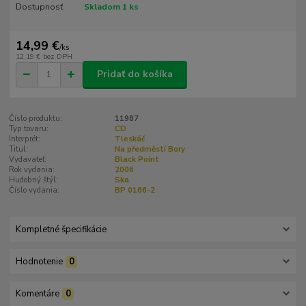
Dostupnosť
Skladom 1 ks
14,99 €
/
ks
12,19 €
bez DPH
Pridať do košíka
Číslo produktu:
11987
Typ tovaru:
CD
Interprét:
Tleskáč
Titul:
Na předměstí Bory
Vydavateľ:
Black Point
Rok vydania:
2006
Hudobný štýl:
Ska
Číslo vydania:
BP 0166-2
Kompletné špecifikácie
Hodnotenie
0
Komentáre
0