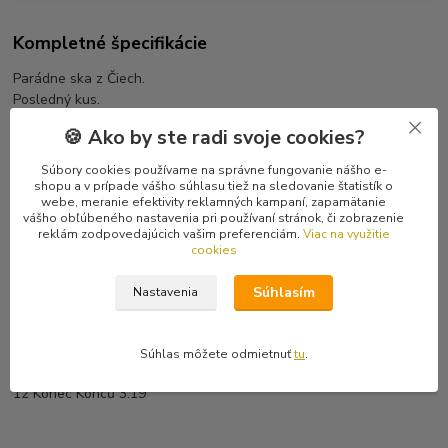
Kompletné špecifikácie
Parádne ska z Čiech.
Posledný kus.
🍪 Ako by ste radi svoje cookies?
Tracklist
1 Pavlačová Story 3:14
Súbory cookies používame na správne fungovanie nášho e-
2 Skandinávská Ženská 2:38
shopu a v prípade vášho súhlasu tiež na sledovanie štatistík o
webe, meranie efektivity reklamných kampaní, zapamätanie
3 Svět Na Dlani 3:28
vášho obľúbeného nastavenia pri používaní stránok, či zobrazenie
4 Krutej John 2:35
reklám zodpovedajúcich vašim preferenciám.
Viac na využitie
5 Poslední Dvě Volné Labutě 3:38
cookies
6 Nerovnej Boj 2:32
7 Za Pecí 3:24
Súhlasím
Nastavenia
8 Krchovska 2:09
9 Doktorka Práv 2:39
10 Nafoukanej Chlapeček 3:10
Súhlas môžete odmietnuť
tu
.
11 Hop Hej! 0:06
12 Konec Konců 3:19