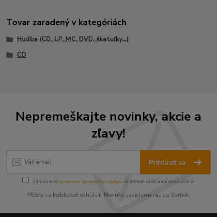
Tovar zaradený v kategóriách
Hudba (CD, LP, MC, DVD, škatuľky...)
CD
Nepremeškajte novinky, akcie a
zľavy!
Prihlásiť sa
Súhlasím so
spracovaním osobných údajov
za účelom zasielania newslettera.
Môžete sa kedykoľvek odhlásiť. Novinky zasielame raz za štvrťrok.