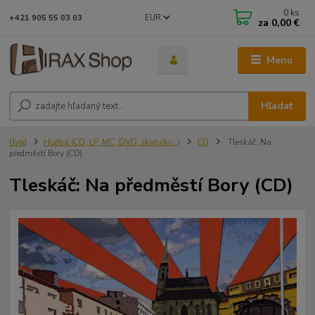
0
ks
EUR
+421 905 55 03 03
za
0,00 €
Menu
Hľadať
Úvod
Hudba (CD, LP, MC, DVD, škatuľky...)
CD
Tleskáč: Na
předměstí Bory (CD)
Tleskáč: Na předměstí Bory (CD)