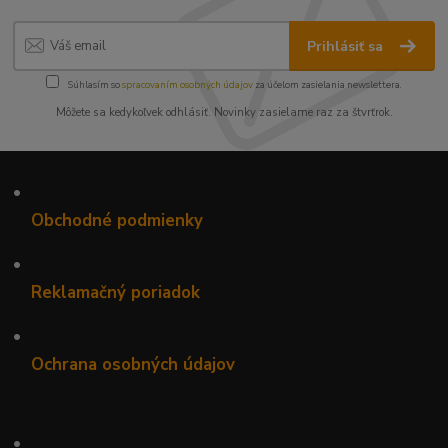
Prihlásiť sa
Súhlasím so
spracovaním osobných údajov
za účelom zasielania newslettera.
Môžete sa kedykoľvek odhlásiť. Novinky zasielame raz za štvrťrok.
•
Obchodné podmienky
•
Reklamačný poriadok
•
Ochrana osobných údajov
•