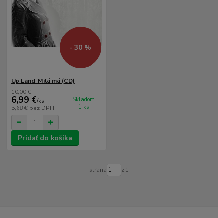
- 30 %
Up Land: Milá má (CD)
10,00 €
6,99 €
Skladom
/
ks
1 ks
5,68 €
bez DPH
Pridať do košíka
strana
z 1