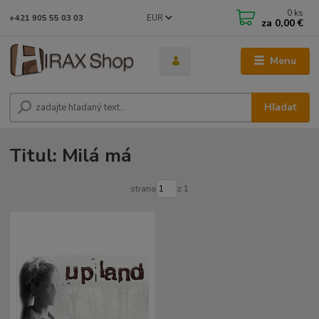
0
ks
EUR
+421 905 55 03 03
za
0,00 €
Menu
Hľadať
Titul: Milá má
strana
z 1