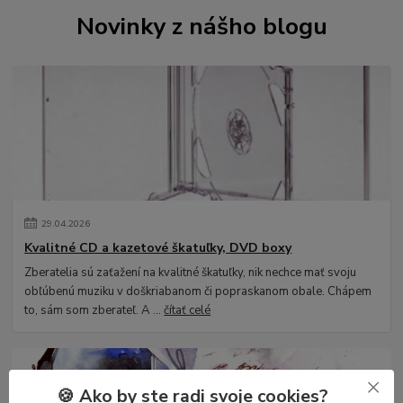
Novinky z nášho blogu
29
.
04
.
2026
Kvalitné CD a kazetové škatuľky, DVD boxy
Zberatelia sú zaťažení na kvalitné škatuľky, nik nechce mať svoju
obľúbenú muziku v doškriabanom či popraskanom obale. Chápem
to, sám som zberateľ. A ...
čítať celé
🍪 Ako by ste radi svoje cookies?