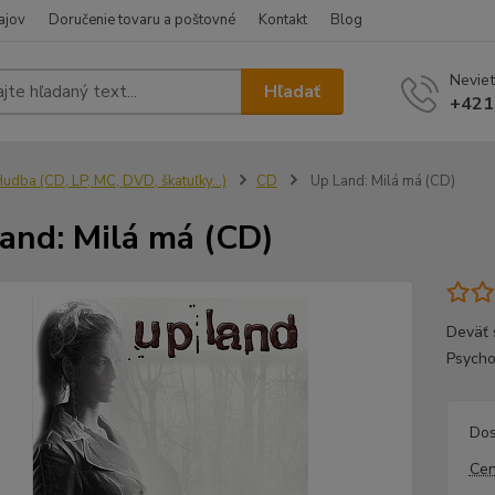
ajov
Doručenie tovaru a poštovné
Kontakt
Blog
Neviet
Hľadať
+421
udba (CD, LP, MC, DVD, škatuľky...)
CD
Up Land: Milá má (CD)
and: Milá má (CD)
Deväť 
Psychod
Dos
Cen