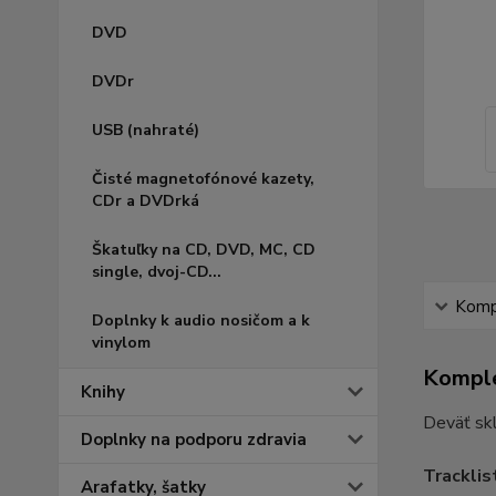
DVD
DVDr
USB (nahraté)
Čisté magnetofónové kazety,
CDr a DVDrká
Škatuľky na CD, DVD, MC, CD
single, dvoj-CD...
Kompl
Doplnky k audio nosičom a k
vinylom
Komple
Knihy
Deväť skl
Doplnky na podporu zdravia
Tracklis
Arafatky, šatky