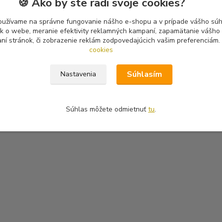
🍪 Ako by ste radi svoje cookies?
oužívame na správne fungovanie nášho e-shopu a v prípade vášho súhl
tík o webe, meranie efektivity reklamných kampaní, zapamätanie vášh
aní stránok, či zobrazenie reklám zodpovedajúcich vašim preferenciám.
cookies
Súhlasím
Nastavenia
Súhlas môžete odmietnuť
tu
.