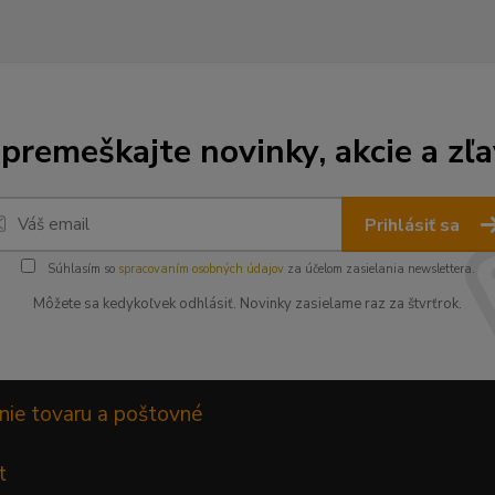
premeškajte novinky, akcie a zľa
Prihlásiť sa
Súhlasím so
spracovaním osobných údajov
za účelom zasielania newslettera.
Môžete sa kedykoľvek odhlásiť. Novinky zasielame raz za štvrťrok.
nie tovaru a poštovné
t