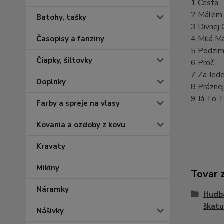
1 Cesta
2 Málem
Batohy, tašky
3 Divnej 
4 Milá M
Časopisy a fanziny
5 Podzi
Čiapky, šiltovky
6 Proč
7 Za Jed
Doplnky
8 Práznej
9 Já To 
Farby a spreje na vlasy
Kovania a ozdoby z kovu
Kravaty
Mikiny
Tovar 
Náramky
Hudba
škatuľ
Nášivky