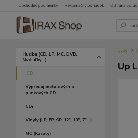
Obchodné podmienky
Reklamačný poriadok
Ochrana os. úd
Úvod
H
Hudba (CD, LP, MC, DVD,
škatuľky...)
Up L
CD
Výpredaj metalových a
punkových CD
CDr
Vinyly (LP, EP, SP, 12", 10", 7"...)
MC (Kazety)