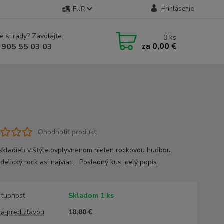
Prihlásenie
EUR
e si rady? Zavolajte.
0
ks
za
0,00 €
 905 55 03 03
Ohodnotiť produkt
skladieb v štýle ovplyvnenom nielen rockovou hudbou.
elický rock asi najviac... Posledný kus.
celý popis
tupnosť
Skladom 1 ks
a pred zľavou
10,00 €