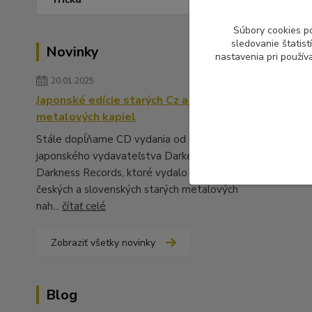
Súbory cookies p
sledovanie štatis
Novinky
nastavenia pri použív
20.01.2025
Japonské edície starých Cz a Sk
metalových kapiel
Stále dopĺňame CD vydania od
japonského vydavateľstva Darker Than
Darkness Records, ktoré vydalo množstvo
českých a slovenských starých metalových
nah...
čítať celé
Zobraziť všetky novinky
Blog