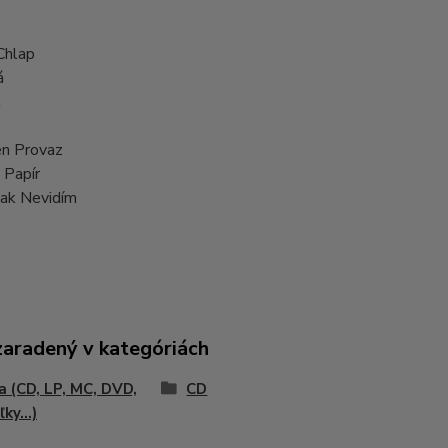
Chlap
á
m
en Provaz
 Papír
Tak Nevidím
zaradený v kategóriách
 (CD, LP, MC, DVD,
CD
ky...)