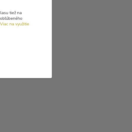
asu tiež na
o obľúbeného
Viac na využitie