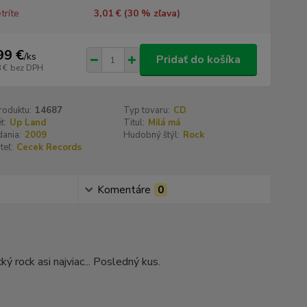
tríte
3,01 € (
30
% zľava)
99 €
/
ks
Pridať do košíka
 €
bez DPH
roduktu:
14687
Typ tovaru:
CD
t:
Up Land
Titul:
Milá má
ania:
2009
Hudobný štýl:
Rock
teľ:
Cecek Records
Komentáre
0
 rock asi najviac... Posledný kus.