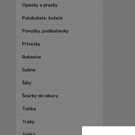
Opasky a pracky
Polokošele, košele
Ponožky, podkolienky
Prívesky
Rukavice
Sukne
Šály
Šnúrky do obuvy
Tielka
Traky
Tričká