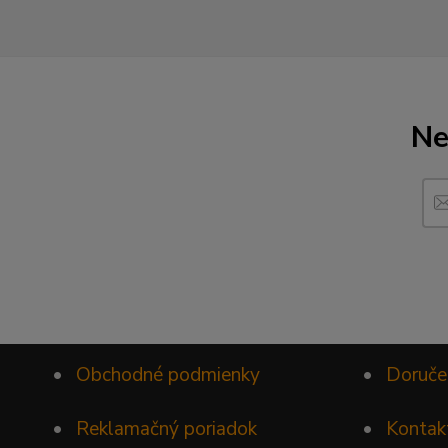
Ne
•
Obchodné podmienky
•
Doruče
•
Reklamačný poriadok
•
Kontak