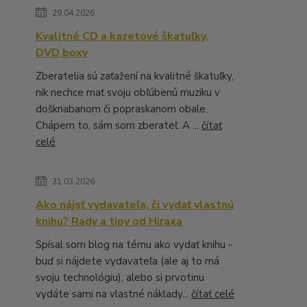
29.04.2026
Kvalitné CD a kazetové škatuľky,
DVD boxy
Zberatelia sú zaťažení na kvalitné škatuľky,
nik nechce mať svoju obľúbenú muziku v
doškriabanom či popraskanom obale.
Chápem to, sám som zberateľ. A ...
čítať
celé
31.03.2026
Ako nájsť vydavateľa, či vydať vlastnú
knihu? Rady a tipy od Hiraxa
Spísal som blog na tému ako vydať knihu -
buď si nájdete vydavateľa (ale aj to má
svoju technológiu), alebo si prvotinu
vydáte sami na vlastné náklady...
čítať celé