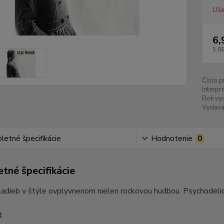
Uše
6,
5,68
Číslo p
Interpré
Rok vyd
Vydava
etné špecifikácie
Hodnotenie
0
tné špecifikácie
adieb v štýle ovplyvnenom nielen rockovou hudbou. Psychodelický
t