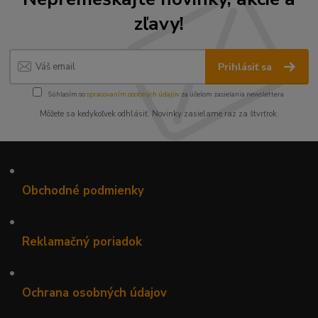
zľavy!
Prihlásiť sa
Súhlasím so
spracovaním osobných údajov
za účelom zasielania newslettera.
Môžete sa kedykoľvek odhlásiť. Novinky zasielame raz za štvrťrok.
•
Obchodné podmienky
•
Reklamačný poriadok
•
Ochrana osobných údajov