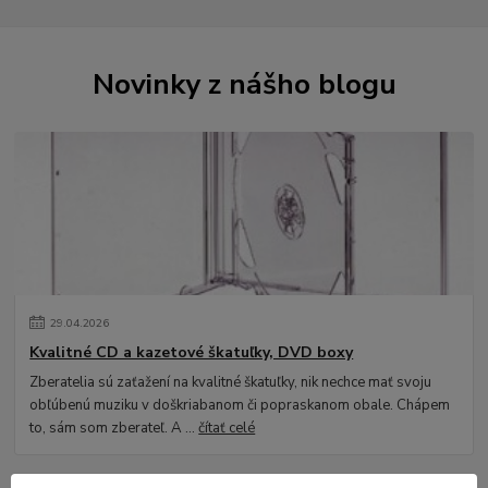
Novinky z nášho blogu
29
.
04
.
2026
Kvalitné CD a kazetové škatuľky, DVD boxy
Zberatelia sú zaťažení na kvalitné škatuľky, nik nechce mať svoju
obľúbenú muziku v doškriabanom či popraskanom obale. Chápem
to, sám som zberateľ. A ...
čítať celé