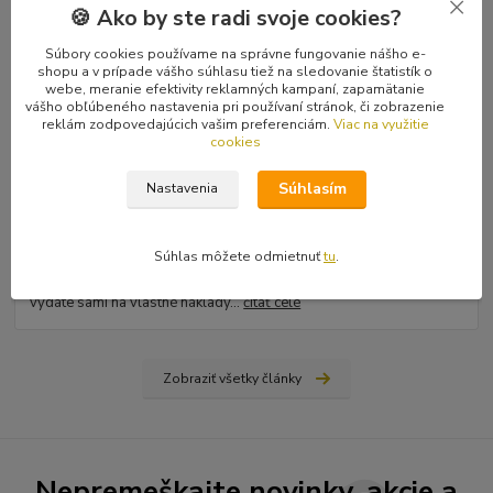
🍪 Ako by ste radi svoje cookies?
Súbory cookies používame na správne fungovanie nášho e-
shopu a v prípade vášho súhlasu tiež na sledovanie štatistík o
webe, meranie efektivity reklamných kampaní, zapamätanie
vášho obľúbeného nastavenia pri používaní stránok, či zobrazenie
reklám zodpovedajúcich vašim preferenciám.
Viac na využitie
cookies
31
.
03
.
2026
Súhlasím
Nastavenia
Ako nájsť vydavateľa, či vydať vlastnú knihu? Rady a tipy
od Hiraxa
Spísal som blog na tému ako vydať knihu - buď si nájdete
Súhlas môžete odmietnuť
tu
.
vydavateľa (ale aj to má svoju technológiu), alebo si prvotinu
vydáte sami na vlastné náklady...
čítať celé
Zobraziť všetky články
Nepremeškajte novinky, akcie a