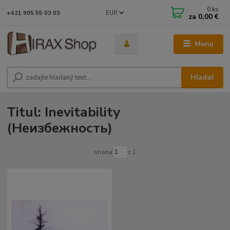
0
ks
EUR
+421 905 55 03 03
za
0,00 €
Menu
Hľadať
Titul: Inevitability
(Неизбежность)
strana
z 1