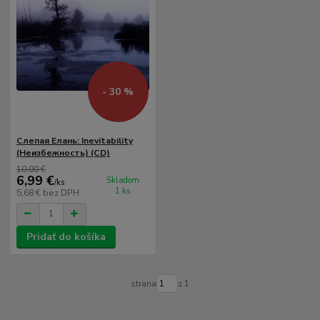
- 30 %
Слепая Елань: Inevitability
(Неизбежность) (CD)
10,00 €
6,99 €
Skladom
/
ks
1 ks
5,68 €
bez DPH
Pridať do košíka
strana
z 1