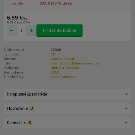
Ušetríte
3,01 € (
30
% zľava)
6,99 €
/
ks
5,68 €
bez DPH
Pridať do košíka
Číslo produktu:
76306
Typ tovaru:
CD
Interprét:
Слепая Елань
Titul:
Inevitability (Неизбежность)
Vydavateľ:
Nihil Art Records
Rok vydania:
2010
Hudobný štýl:
Dark / Ambient
Kompletné špecifikácie
Hodnotenie
0
Komentáre
0