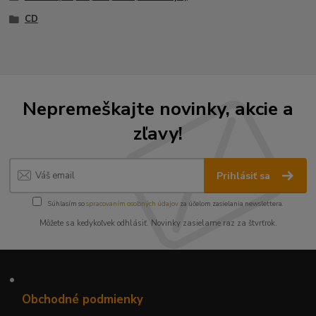
CD
Nepremeškajte novinky, akcie a
zľavy!
Prihlásiť sa
Súhlasím so
spracovaním osobných údajov
za účelom zasielania newslettera.
Môžete sa kedykoľvek odhlásiť. Novinky zasielame raz za štvrťrok.
•
Obchodné podmienky