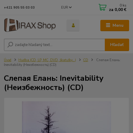
0
ks
EUR
+421 905 55 03 03
za
0,00 €
Menu
Hľadať
Úvod
Hudba (CD, LP, MC, DVD, škatuľky...)
CD
Слепая Елань:
Inevitability (Неизбежность) (CD)
Слепая Елань: Inevitability
(Неизбежность) (CD)