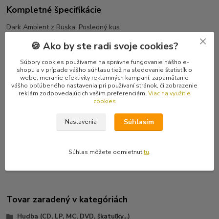
Kompletné špecifikácie
Dark Ambient z Ruska. Posledný kus.
🍪 Ako by ste radi svoje cookies?
Tracklist
1 Untitled 1:40
Súbory cookies používame na správne fungovanie nášho e-
2 Untitled 6:48
shopu a v prípade vášho súhlasu tiež na sledovanie štatistík o
webe, meranie efektivity reklamných kampaní, zapamätanie
3 Untitled 4:28
vášho obľúbeného nastavenia pri používaní stránok, či zobrazenie
4 Untitled 8:59
reklám zodpovedajúcich vašim preferenciám.
Viac na využitie
5 Untitled 6:20
cookies
6 Untitled 9:29
7 Untitled 10:40
Súhlasím
Nastavenia
8 Untitled 5:00
9 Untitled 4:40
10 Untitled 8:31
Súhlas môžete odmietnuť
tu
.
Tovar zaradený v kategóriách
Hudba (CD, LP, MC, DVD, škatuľky...)