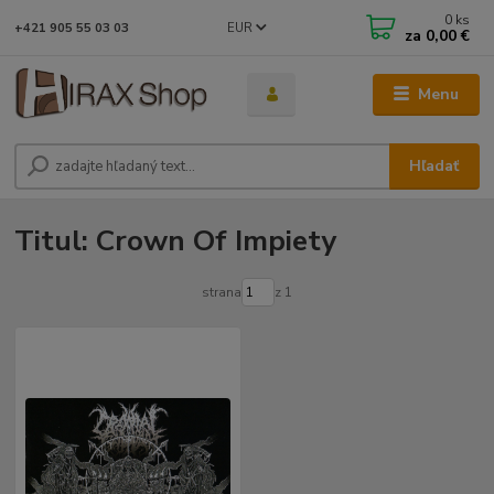
0
ks
EUR
+421 905 55 03 03
za
0,00 €
Menu
Hľadať
Titul: Crown Of Impiety
strana
z 1