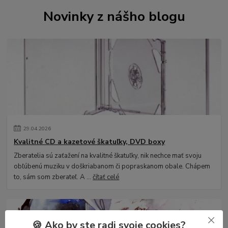
Novinky z nášho blogu
29
.
04
.
2026
Kvalitné CD a kazetové škatuľky, DVD boxy
Zberatelia sú zaťažení na kvalitné škatuľky, nik nechce mať svoju
obľúbenú muziku v doškriabanom či popraskanom obale. Chápem
to, sám som zberateľ. A ...
čítať celé
🍪 Ako by ste radi svoje cookies?