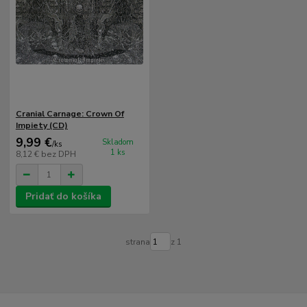
Cranial Carnage: Crown Of
Impiety (CD)
9,99 €
Skladom
/
ks
1 ks
8,12 €
bez DPH
Pridať do košíka
strana
z 1