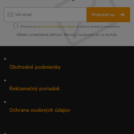
Prihlásiť sa
Súhlasím so
spracovaním osobných údajov
za účelom zasielania newslettera.
Môžete sa kedykoľvek odhlásiť. Novinky zasielame raz za štvrťrok.
•
Obchodné podmienky
•
Reklamačný poriadok
•
Ochrana osobných údajov
•