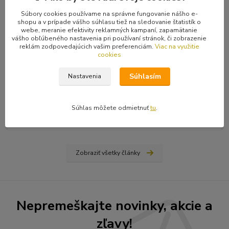
Súbory cookies používame na správne fungovanie nášho e-
shopu a v prípade vášho súhlasu tiež na sledovanie štatistík o
webe, meranie efektivity reklamných kampaní, zapamätanie
vášho obľúbeného nastavenia pri používaní stránok, či zobrazenie
reklám zodpovedajúcich vašim preferenciám.
Viac na využitie
cookies
31
.
03
.
2026
Ako nájsť vydavateľa, či vydať vlastnú knihu? Rady a tipy
Súhlasím
Nastavenia
od Hiraxa
Spísal som blog na tému ako vydať knihu - buď si nájdete
vydavateľa (ale aj to má svoju technológiu), alebo si prvotinu
Súhlas môžete odmietnuť
tu
.
vydáte sami na vlastné náklady...
čítať celé
Zobraziť všetky články
Nepremeškajte novinky, akcie a
zľavy!