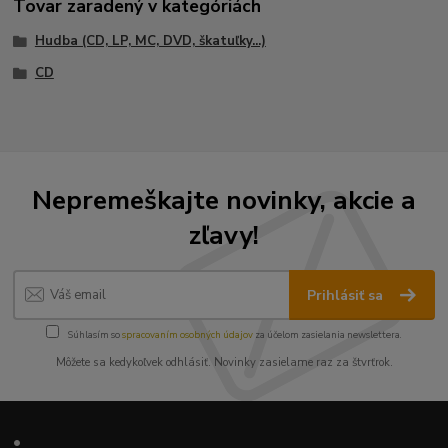
Tovar zaradený v kategóriách
Hudba (CD, LP, MC, DVD, škatuľky...)
CD
Nepremeškajte novinky, akcie a
zľavy!
Prihlásiť sa
Súhlasím so
spracovaním osobných údajov
za účelom zasielania newslettera.
Môžete sa kedykoľvek odhlásiť. Novinky zasielame raz za štvrťrok.
•