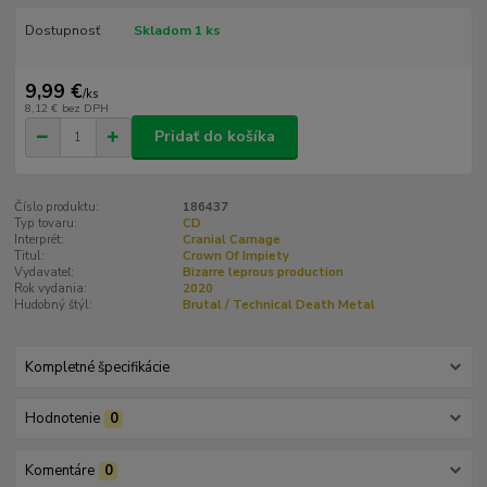
Dostupnosť
Skladom 1 ks
9,99 €
/
ks
8,12 €
bez DPH
Pridať do košíka
Číslo produktu:
186437
Typ tovaru:
CD
Interprét:
Cranial Carnage
Titul:
Crown Of Impiety
Vydavateľ:
Bizarre leprous production
Rok vydania:
2020
Hudobný štýl:
Brutal / Technical Death Metal
Kompletné špecifikácie
Hodnotenie
0
Komentáre
0