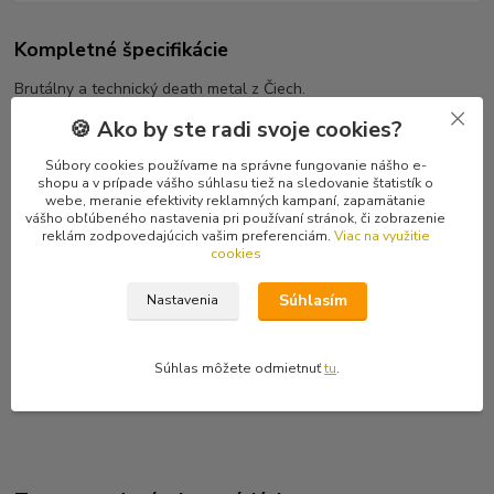
Kompletné špecifikácie
Brutálny a technický death metal z Čiech.
Posledný kus.
🍪 Ako by ste radi svoje cookies?
Tracklist
Súbory cookies používame na správne fungovanie nášho e-
1 Animosity
shopu a v prípade vášho súhlasu tiež na sledovanie štatistík o
webe, meranie efektivity reklamných kampaní, zapamätanie
2 Perverse Asphyxiation
vášho obľúbeného nastavenia pri používaní stránok, či zobrazenie
3 Gory Psalm
reklám zodpovedajúcich vašim preferenciám.
Viac na využitie
4 Monument Of Depravity
cookies
5 Unholy Flesh
6 Empathy God
Súhlasím
Nastavenia
7 Crown Of Impiety
8 Embracing Of Inferno
9 Bloodthirsty Pope
Súhlas môžete odmietnuť
tu
.
10 Journey To Hellish Purity