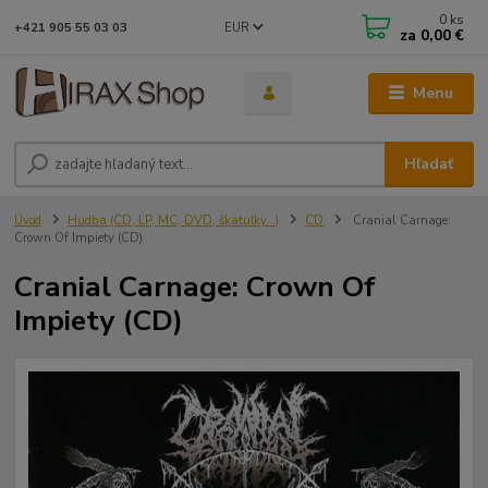
0
ks
EUR
+421 905 55 03 03
za
0,00 €
Menu
Hľadať
Úvod
Hudba (CD, LP, MC, DVD, škatuľky...)
CD
Cranial Carnage:
Crown Of Impiety (CD)
Cranial Carnage: Crown Of
Impiety (CD)