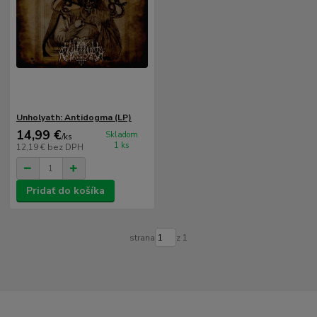
Unholyath: Antidogma (LP)
14,99 €
Skladom
/
ks
1 ks
12,19 €
bez DPH
Pridať do košíka
strana
z 1