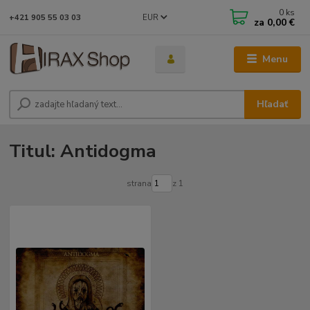
0
ks
EUR
+421 905 55 03 03
za
0,00 €
Menu
Hľadať
Titul: Antidogma
strana
z 1