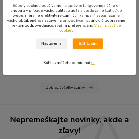
Súbory cookies používame na správne fungovanie nášho e-
shopu a v prípade vášho súhlasu tiež na sledovanie štatistík o
webe, meranie efektivity reklamných kampaní, zapamätanie
vášho obľúbeného nastavenia pri používaní stránok, či zobrazenie
reklám zodpovedajúcich vašim preferenciám.
Viac na využitie
cookies
31
.
03
.
2026
Ako nájsť vydavateľa, či vydať vlastnú knihu? Rady a tipy
Súhlasím
Nastavenia
od Hiraxa
Spísal som blog na tému ako vydať knihu - buď si nájdete
vydavateľa (ale aj to má svoju technológiu), alebo si prvotinu
Súhlas môžete odmietnuť
tu
.
vydáte sami na vlastné náklady...
čítať celé
Zobraziť všetky články
Nepremeškajte novinky, akcie a
zľavy!