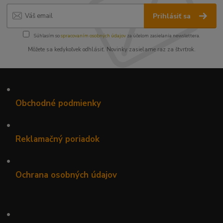
Prihlásiť sa
Súhlasím so
spracovaním osobných údajov
za účelom zasielania newslettera.
Môžete sa kedykoľvek odhlásiť. Novinky zasielame raz za štvrťrok.
•
Obchodné podmienky
•
Reklamačný poriadok
•
Ochrana osobných údajov
•