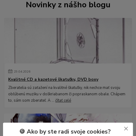
Novinky z nášho blogu
29
.
04
.
2026
Kvalitné CD a kazetové škatuľky, DVD boxy
Zberatelia sú zaťažení na kvalitné škatuľky, nik nechce mať svoju
obľúbenú muziku v doškriabanom či popraskanom obale. Chápem
to, sám som zberateľ. A ...
čítať celé
🍪 Ako by ste radi svoje cookies?