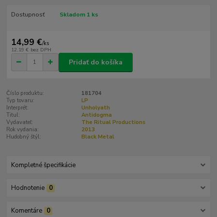
Dostupnosť
Skladom 1 ks
14,99 €
/
ks
12,19 €
bez DPH
Pridať do košíka
Číslo produktu:
181704
Typ tovaru:
LP
Interprét:
Unholyath
Titul:
Antidogma
Vydavateľ:
The Ritual Productions
Rok vydania:
2013
Hudobný štýl:
Black Metal
Kompletné špecifikácie
Hodnotenie
0
Komentáre
0