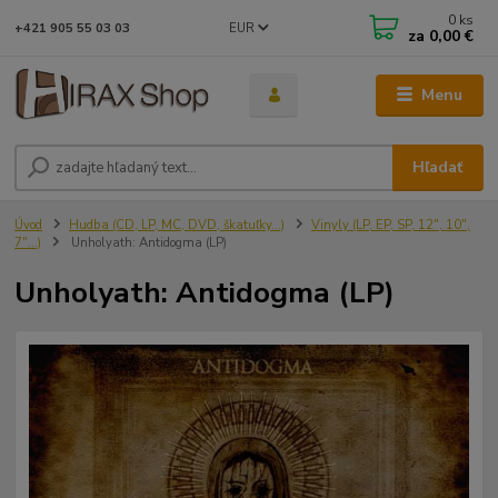
0
ks
EUR
+421 905 55 03 03
za
0,00 €
Menu
Hľadať
Úvod
Hudba (CD, LP, MC, DVD, škatuľky...)
Vinyly (LP, EP, SP, 12", 10",
7"...)
Unholyath: Antidogma (LP)
Unholyath: Antidogma (LP)