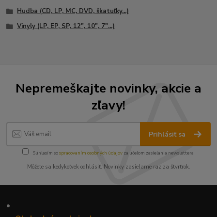
Hudba (CD, LP, MC, DVD, škatuľky...)
Vinyly (LP, EP, SP, 12", 10", 7"...)
Nepremeškajte novinky, akcie a
zľavy!
Prihlásiť sa
Súhlasím so
spracovaním osobných údajov
za účelom zasielania newslettera.
Môžete sa kedykoľvek odhlásiť. Novinky zasielame raz za štvrťrok.
•