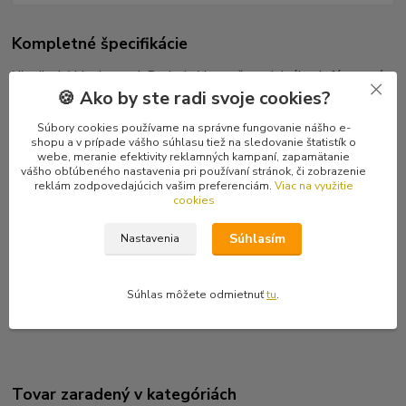
Kompletné špecifikácie
Ukrajinský black metal. Posledný kus, ešte originál celofánované
🍪 Ako by ste radi svoje cookies?
LP.
Súbory cookies používame na správne fungovanie nášho e-
Tracklist
shopu a v prípade vášho súhlasu tiež na sledovanie štatistík o
A1 I Want You Death 8:12
webe, meranie efektivity reklamných kampaní, zapamätanie
A2 Damnation 5:36
vášho obľúbeného nastavenia pri používaní stránok, či zobrazenie
reklám zodpovedajúcich vašim preferenciám.
Viac na využitie
A3 Burn At His Altar 3:54
cookies
A4 Saints Decay Too 5:02
A5 It's Darker Than You Think 4:19
Súhlasím
Nastavenia
B1 Last Day Of Pseudo-Creator 4:30
B2 Unholy Winter 2:58
B3 Who Is Your God? 6:18
Súhlas môžete odmietnuť
tu
.
B4 Antidogma 4:04
Tovar zaradený v kategóriách