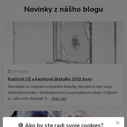
Novinky z nášho blogu
29
.
04
.
2026
Kvalitné CD a kazetové škatuľky, DVD boxy
Zberatelia sú zaťažení na kvalitné škatuľky, nik nechce mať svoju
obľúbenú muziku v doškriabanom či popraskanom obale. Chápem
to, sám som zberateľ. A ...
čítať celé
🍪 Ako by ste radi svoje cookies?