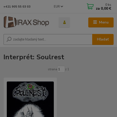
0
ks
EUR
+421 905 55 03 03
za
0,00 €
Menu
Hľadať
Interprét: Soulrest
strana
z 1