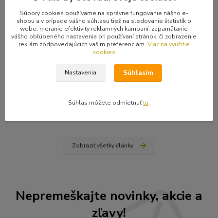
Súbory cookies používame na správne fungovanie nášho e-
shopu a v prípade vášho súhlasu tiež na sledovanie štatistík o
webe, meranie efektivity reklamných kampaní, zapamätanie
vášho obľúbeného nastavenia pri používaní stránok, či zobrazenie
reklám zodpovedajúcich vašim preferenciám.
Viac na využitie
cookies
31
.
03
.
2026
Ako nájsť vydavateľa, či vydať vlastnú knihu? Rady a tipy
Súhlasím
Nastavenia
od Hiraxa
Spísal som blog na tému ako vydať knihu - buď si nájdete
vydavateľa (ale aj to má svoju technológiu), alebo si prvotinu
Súhlas môžete odmietnuť
tu
.
vydáte sami na vlastné náklady...
čítať celé
Zobraziť všetky články
Nepremeškajte novinky, akcie a
zľavy!