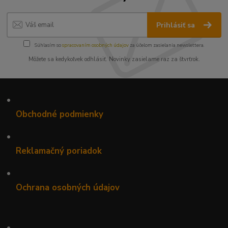
Prihlásiť sa
Súhlasím so
spracovaním osobných údajov
za účelom zasielania newslettera.
Môžete sa kedykoľvek odhlásiť. Novinky zasielame raz za štvrťrok.
•
Obchodné podmienky
•
Reklamačný poriadok
•
Ochrana osobných údajov
•