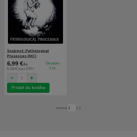
Soulrest: Pathological
Processes (MC)
6,99 €
Skladom
/
ks
1 ks
5,68 €
bez DPH
Pridať do košíka
strana
z 1