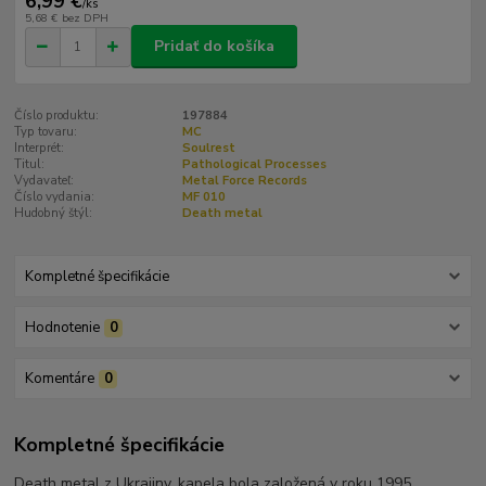
6,99 €
/
ks
5,68 €
bez DPH
Pridať do košíka
Číslo produktu:
197884
Typ tovaru:
MC
Interprét:
Soulrest
Titul:
Pathological Processes
Vydavateľ:
Metal Force Records
Číslo vydania:
MF 010
Hudobný štýl:
Death metal
Kompletné špecifikácie
Hodnotenie
0
Komentáre
0
Kompletné špecifikácie
Death metal z Ukrajiny, kapela bola založená v roku 1995.