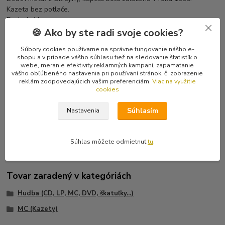
Kazeta bez potlače.
Posledný kus.
🍪 Ako by ste radi svoje cookies?
Tracklist
Súbory cookies používame na správne fungovanie nášho e-
A1 Pathological Processes
shopu a v prípade vášho súhlasu tiež na sledovanie štatistík o
A2 This Is My Life
webe, meranie efektivity reklamných kampaní, zapamätanie
A3 Perpetual Decay
vášho obľúbeného nastavenia pri používaní stránok, či zobrazenie
reklám zodpovedajúcich vašim preferenciám.
Viac na využitie
A4 And Then Will Be Rot
cookies
B5 Abstersion Of Consciousness
B6 The Mask
Súhlasím
Nastavenia
B7 Visualization Of Vitiosity
B8 Artworks Of Farewell
Súhlas môžete odmietnuť
tu
.
Tovar zaradený v kategóriách
Hudba (CD, LP, MC, DVD, škatuľky...)
MC (Kazety)