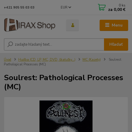
0
ks
EUR
+421 905 55 03 03
za
0,00 €
Menu
Hľadať
Úvod
Hudba (CD, LP, MC, DVD, škatuľky...)
MC (Kazety)
Soulrest:
Pathological Processes (MC)
Soulrest: Pathological Processes
(MC)