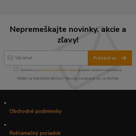
Nepremeškajte novinky, akcie a
zľavy!
Prihlásiť sa
Súhlasím so
spracovaním osobných údajov
za účelom zasielania newslettera.
Môžete sa kedykoľvek odhlásiť. Novinky zasielame raz za štvrťrok.
•
Obchodné podmienky
•
Reklamačný poriadok