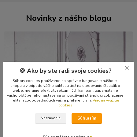
Novinky z nášho blogu
🍪 Ako by ste radi svoje cookies?
Súbory cookies používame na správne fungovanie nášho e-
29
.
04
.
2026
shopu a v prípade vášho súhlasu tiež na sledovanie štatistík o
webe, meranie efektivity reklamných kampaní, zapamätanie
Kvalitné CD a kazetové škatuľky, DVD boxy
vášho obľúbeného nastavenia pri používaní stránok, či zobrazenie
reklám zodpovedajúcich vašim preferenciám.
Viac na využitie
Zberatelia sú zaťažení na kvalitné škatuľky, nik nechce mať svoju
cookies
obľúbenú muziku v doškriabanom či popraskanom obale. Chápem
to, sám som zberateľ. A ...
čítať celé
Súhlasím
Nastavenia