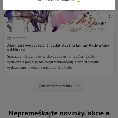
Súhlas môžete odmietnuť
tu
.
31
.
03
.
2026
Ako nájsť vydavateľa, či vydať vlastnú knihu? Rady a tipy
od Hiraxa
Spísal som blog na tému ako vydať knihu - buď si nájdete
vydavateľa (ale aj to má svoju technológiu), alebo si prvotinu
vydáte sami na vlastné náklady...
čítať celé
Zobraziť všetky články
Nepremeškajte novinky, akcie a