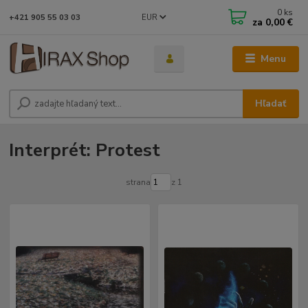
0
ks
EUR
+421 905 55 03 03
za
0,00 €
Menu
Hľadať
Interprét: Protest
strana
z 1