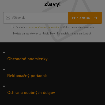
zľavy!
Prihlásiť sa
Súhlasím so
spracovaním osobných údajov
za účelom zasielania newslettera.
Môžete sa kedykoľvek odhlásiť. Novinky zasielame raz za štvrťrok.
•
Obchodné podmienky
•
Reklamačný poriadok
•
Ochrana osobných údajov