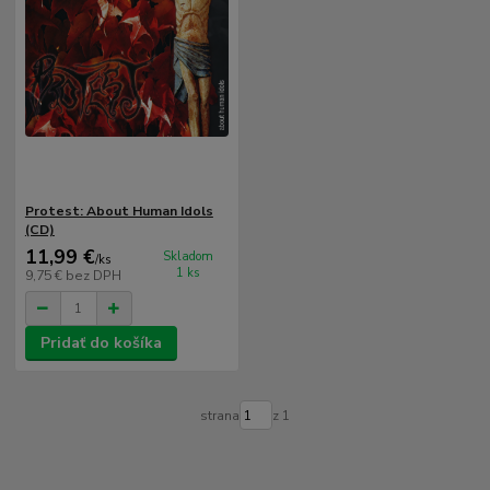
Protest: About Human Idols
(CD)
11,99 €
Skladom
/
ks
1 ks
9,75 €
bez DPH
Pridať do košíka
strana
z 1