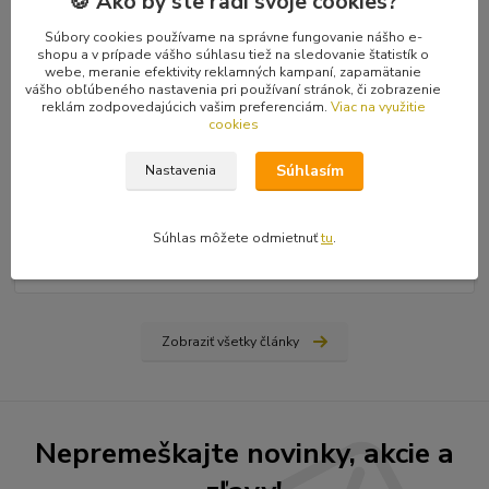
🍪 Ako by ste radi svoje cookies?
Súbory cookies používame na správne fungovanie nášho e-
shopu a v prípade vášho súhlasu tiež na sledovanie štatistík o
webe, meranie efektivity reklamných kampaní, zapamätanie
vášho obľúbeného nastavenia pri používaní stránok, či zobrazenie
reklám zodpovedajúcich vašim preferenciám.
Viac na využitie
cookies
31
.
03
.
2026
Súhlasím
Nastavenia
Ako nájsť vydavateľa, či vydať vlastnú knihu? Rady a tipy
od Hiraxa
Spísal som blog na tému ako vydať knihu - buď si nájdete
Súhlas môžete odmietnuť
tu
.
vydavateľa (ale aj to má svoju technológiu), alebo si prvotinu
vydáte sami na vlastné náklady...
čítať celé
Zobraziť všetky články
Nepremeškajte novinky, akcie a