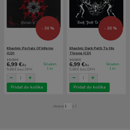
- 30 %
- 30 %
Khashm: Portals Of Inferno
Khashm: Dark Path To His
(CD)
Throne (CD)
10,00 €
10,00 €
6,99 €
6,99 €
Skladom
Skladom
/
ks
/
ks
1 ks
1 ks
5,68 €
bez DPH
5,68 €
bez DPH
Pridať do košíka
Pridať do košíka
strana
z 1