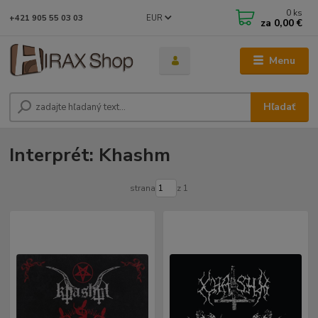
0
ks
EUR
+421 905 55 03 03
za
0,00 €
Menu
Hľadať
Interprét: Khashm
strana
z 1