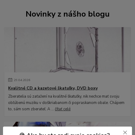
Novinky z nášho blogu
29
.
04
.
2026
Kvalitné CD a kazetové škatuľky, DVD boxy
Zberatelia sú zaťažení na kvalitné škatuľky, nik nechce mať svoju
obľúbenú muziku v doškriabanom či popraskanom obale. Chápem
to, sám som zberateľ. A ...
čítať celé