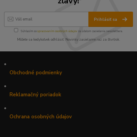
zľavy!
Prihlásiť sa
Súhlasím so
spracovaním osobných údajov
za účelom zasielania newslettera.
Môžete sa kedykoľvek odhlásiť. Novinky zasielame raz za štvrťrok.
•
Obchodné podmienky
•
Reklamačný poriadok
•
Ochrana osobných údajov