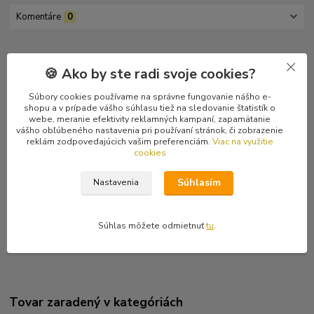
Komentáre
0
Kompletné špecifikácie
🍪 Ako by ste radi svoje cookies?
Black metal z Ruska. Posledný kus.
Súbory cookies používame na správne fungovanie nášho e-
shopu a v prípade vášho súhlasu tiež na sledovanie štatistík o
Tracklist
webe, meranie efektivity reklamných kampaní, zapamätanie
1 The Dark Transformation
vášho obľúbeného nastavenia pri používaní stránok, či zobrazenie
reklám zodpovedajúcich vašim preferenciám.
Viac na využitie
2 Ritual Of The East Throne
cookies
3 Divine Agony
4 Key To The Emptiness
Súhlasím
Nastavenia
5 Lifless Fields
6 The Supreme Darkness
7 Black Victory Of Death (Cover Darkthrone)
Súhlas môžete odmietnuť
tu
.
8 Enter The Gates Of Flame
Tovar zaradený v kategóriách