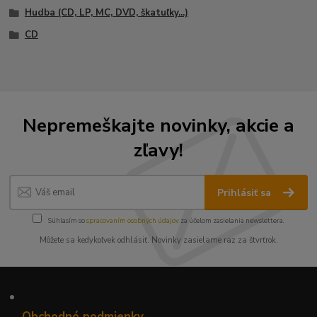
Hudba (CD, LP, MC, DVD, škatuľky...)
CD
Nepremeškajte novinky, akcie a
zľavy!
Prihlásiť sa
Súhlasím so
spracovaním osobných údajov
za účelom zasielania newslettera.
Môžete sa kedykoľvek odhlásiť. Novinky zasielame raz za štvrťrok.
•
Obchodné podmienky