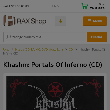
0
ks
EUR
+421 905 55 03 03
za
0,00 €
Menu
Hľadať
Úvod
Hudba (CD, LP, MC, DVD, škatuľky...)
CD
Khashm: Portals Of
Inferno (CD)
Khashm: Portals Of Inferno (CD)