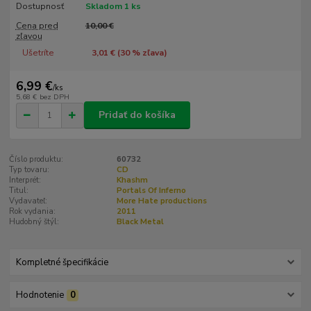
Dostupnosť
Skladom 1 ks
Cena pred
10,00 €
zľavou
Ušetríte
3,01 € (
30
% zľava)
6,99 €
/
ks
5,68 €
bez DPH
Pridať do košíka
Číslo produktu:
60732
Typ tovaru:
CD
Interprét:
Khashm
Titul:
Portals Of Inferno
Vydavateľ:
More Hate productions
Rok vydania:
2011
Hudobný štýl:
Black Metal
Kompletné špecifikácie
Hodnotenie
0