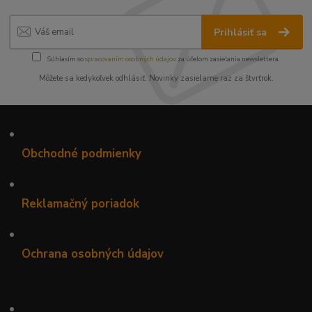
Prihlásiť sa
Súhlasím so
spracovaním osobných údajov
za účelom zasielania newslettera.
Môžete sa kedykoľvek odhlásiť. Novinky zasielame raz za štvrťrok.
•
Obchodné podmienky
•
Reklamačný poriadok
•
Ochrana osobných údajov
•