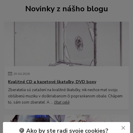
Novinky z nášho blogu
29
.
04
.
2026
Kvalitné CD a kazetové škatuľky, DVD boxy
Zberatelia sú zaťažení na kvalitné škatuľky, nik nechce mať svoju
obľúbenú muziku v doškriabanom či popraskanom obale. Chápem
to, sám som zberateľ. A ...
čítať celé
🍪 Ako by ste radi svoje cookies?