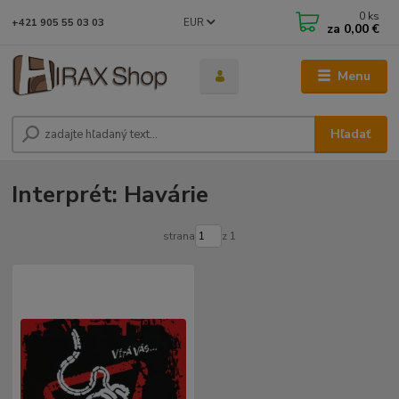
0
ks
EUR
+421 905 55 03 03
za
0,00 €
Menu
Hľadať
Interprét: Havárie
strana
z 1