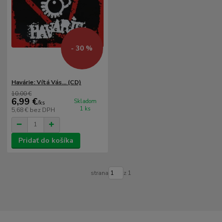
- 30 %
Havárie: Vítá Vás... (CD)
10,00 €
6,99 €
Skladom
/
ks
1 ks
5,68 €
bez DPH
Pridať do košíka
strana
z 1