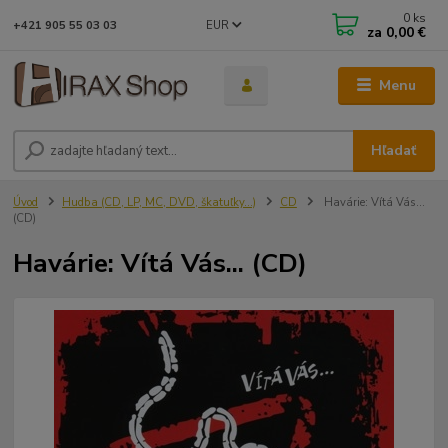
0
ks
EUR
+421 905 55 03 03
za
0,00 €
Menu
Hľadať
Úvod
Hudba (CD, LP, MC, DVD, škatuľky...)
CD
Havárie: Vítá Vás...
(CD)
Havárie: Vítá Vás... (CD)