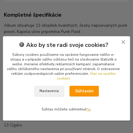
Kompletné špecifikácie
Album obsahuje 13 skladieb kvalitných, česky napsievaných punk
piesní. Kapela silne pripomína Punk Floid.
🍪 Ako by ste radi svoje cookies?
Tracklist
1 Víta vás Havárie
Súbory cookies používame na správne fungovanie nášho e-
2 Píseň pro kamaráda
shopu a v prípade vášho súhlasu tiež na sledovanie štatistík o
3 Když spíš
webe, meranie efektivity reklamných kampaní, zapamätanie
4 Rekreace
vášho obľúbeného nastavenia pri používaní stránok, či zobrazenie
reklám zodpovedajúcich vašim preferenciám.
Viac na využitie
5 V hospodě
cookies
6 Nasraná
7 Blbý kecy
Súhlasím
Nastavenia
8 Punkerka
9 Pohodofka
10 Havárie
Súhlas môžete odmietnuť
tu
.
11 Festival
12 Tma
13 Cigáro