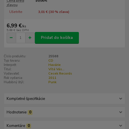
Cena pred
10,00 €
zľavou
Ušetríte
3,01 € (
30
% zľava)
6,99 €
/
ks
5,68 €
bez DPH
Pridať do košíka
Číslo produktu:
25568
Typ tovaru:
CD
Interprét:
Havárie
Titul:
Vítá Vás...
Vydavateľ:
Cecek Records
Rok vydania:
2011
Hudobný štýl:
Punk
Kompletné špecifikácie
Hodnotenie
0
Komentáre
0