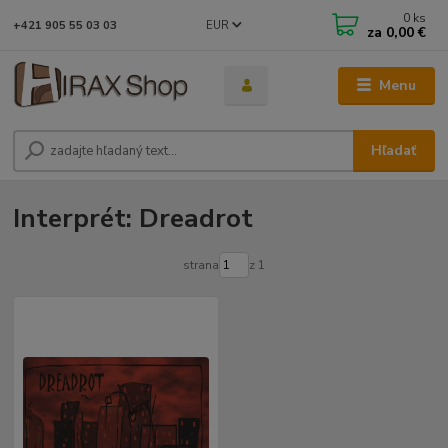
0
ks
EUR
+421 905 55 03 03
za
0,00 €
Menu
Hľadať
Interprét: Dreadrot
strana
z 1