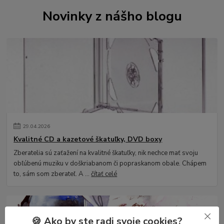
Novinky z nášho blogu
29
.
04
.
2026
Kvalitné CD a kazetové škatuľky, DVD boxy
Zberatelia sú zaťažení na kvalitné škatuľky, nik nechce mať svoju
obľúbenú muziku v doškriabanom či popraskanom obale. Chápem
to, sám som zberateľ. A ...
čítať celé
🍪 Ako by ste radi svoje cookies?