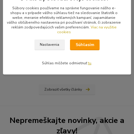
Súbory cookies používame na správne fungovanie nášho e-
shopu a v prípade vášho súhlasu tiež na sledovanie štatistík o
webe, meranie efektivity reklamných kampaní, zapamätanie
vášho obľúbeného nastavenia pri používaní stránok, či zobrazenie
reklám zodpovedajúcich vašim preferenciám.
Viac na využitie
cookies
31
.
03
.
2026
Ako nájsť vydavateľa, či vydať vlastnú knihu? Rady a tipy
Súhlasím
Nastavenia
od Hiraxa
Spísal som blog na tému ako vydať knihu - buď si nájdete
vydavateľa (ale aj to má svoju technológiu), alebo si prvotinu
Súhlas môžete odmietnuť
tu
.
vydáte sami na vlastné náklady...
čítať celé
Zobraziť všetky články
Nepremeškajte novinky, akcie a
zľavy!