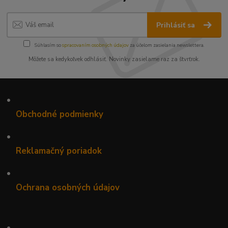
Prihlásiť sa
Súhlasím so
spracovaním osobných údajov
za účelom zasielania newslettera.
Môžete sa kedykoľvek odhlásiť. Novinky zasielame raz za štvrťrok.
•
Obchodné podmienky
•
Reklamačný poriadok
•
Ochrana osobných údajov
•