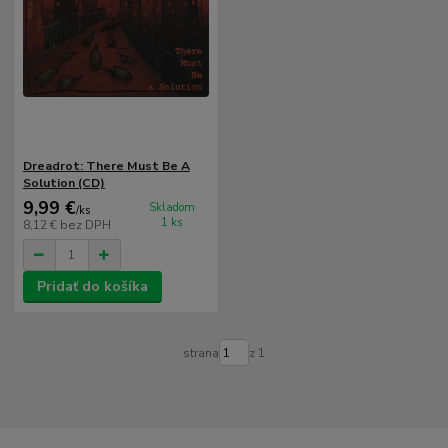
Dreadrot: There Must Be A
Solution (CD)
9,99 €
Skladom
/
ks
1 ks
8,12 €
bez DPH
Pridať do košíka
strana
z 1