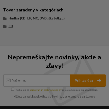
Tovar zaradený v kategóriách
Hudba (CD, LP, MC, DVD, škatuľky...)
CD
Nepremeškajte novinky, akcie a
zľavy!
Prihlásiť sa
Súhlasím so
spracovaním osobných údajov
za účelom zasielania newslettera.
Môžete sa kedykoľvek odhlásiť. Novinky zasielame raz za štvrťrok.