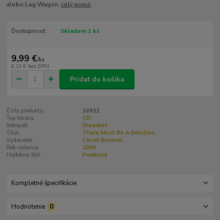
alebo Lag Wagon.
celý popis
Dostupnosť
Skladom 1 ks
9,99 €
/
ks
8,12 €
bez DPH
Pridať do košíka
Číslo produktu:
10922
Typ tovaru:
CD
Interprét:
Dreadrot
Titul:
There Must Be A Solution
Vydavateľ:
Cecek Records
Rok vydania:
2004
Hudobný štýl:
Punkrock
Kompletné špecifikácie
Hodnotenie
0