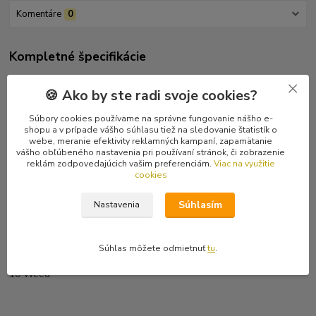
Komentáre
0
Kompletné špecifikácie
Perfektný melodický český "americký" punk. Niečo ako naši
🍪 Ako by ste radi svoje cookies?
Firestars alebo Lag Wagon.
Súbory cookies používame na správne fungovanie nášho e-
Tracklist
shopu a v prípade vášho súhlasu tiež na sledovanie štatistík o
1 If
webe, meranie efektivity reklamných kampaní, zapamätanie
vášho obľúbeného nastavenia pri používaní stránok, či zobrazenie
2 Still The Same
reklám zodpovedajúcich vašim preferenciám.
Viac na využitie
3 Friday Night (B.G.S.M.D.)
cookies
4 Back!
5 Nothing But Victory
Súhlasím
Nastavenia
6 Flowers Of Suffering
7 Delivery
8 Útěk Vpřed
Súhlas môžete odmietnuť
tu
.
9 Who Has The Right To Judge? (Life Is About Decay)
10 Weed