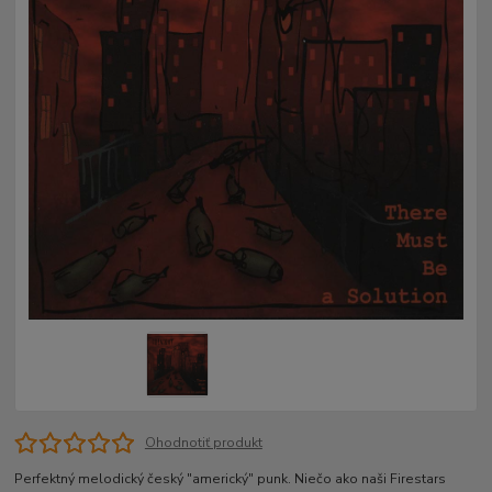
Ohodnotiť produkt
Perfektný melodický český "americký" punk. Niečo ako naši Firestars