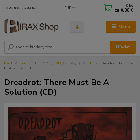
0
ks
EUR
+421 905 55 03 03
za
0,00 €
Menu
Hľadať
Úvod
Hudba (CD, LP, MC, DVD, škatuľky...)
CD
Dreadrot: There Must
Be A Solution (CD)
Dreadrot: There Must Be A
Solution (CD)