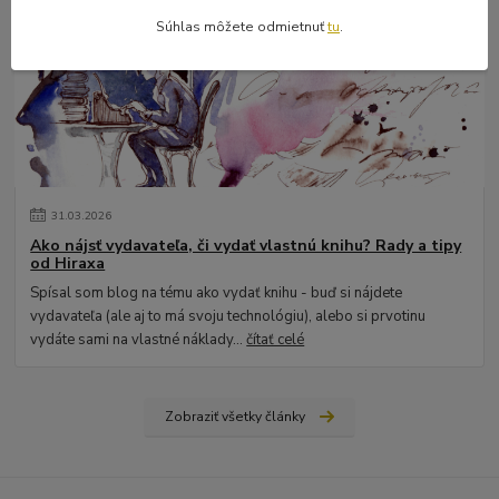
Súhlas môžete odmietnuť
tu
.
31
.
03
.
2026
Ako nájsť vydavateľa, či vydať vlastnú knihu? Rady a tipy
od Hiraxa
Spísal som blog na tému ako vydať knihu - buď si nájdete
vydavateľa (ale aj to má svoju technológiu), alebo si prvotinu
vydáte sami na vlastné náklady...
čítať celé
Zobraziť všetky články