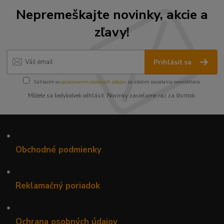
Nepremeškajte novinky, akcie a
zľavy!
Prihlásiť sa
Súhlasím so
spracovaním osobných údajov
za účelom zasielania newslettera.
Môžete sa kedykoľvek odhlásiť. Novinky zasielame raz za štvrťrok.
•
Obchodné podmienky
•
Reklamačný poriadok
•
Ochrana osobných údajov