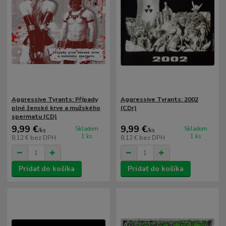
Aggressive Tyrants: Případy
Aggressive Tyrants: 2002
plné ženské krve a mužského
(CDr)
spermatu (CD)
9,99 €
9,99 €
Skladom
Skladom
/
ks
/
ks
1 ks
1 ks
8,12 €
bez DPH
8,12 €
bez DPH
Pridať do košíka
Pridať do košíka