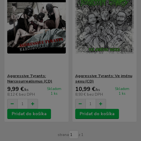
Aggressive Tyrants:
Aggressive Tyrants: Ve jm​é​nu
Narcosurrealismus (CD)
sexu (CD)
9,99 €
10,99 €
Skladom
Skladom
/
ks
/
ks
1 ks
1 ks
8,12 €
bez DPH
8,93 €
bez DPH
Pridať do košíka
Pridať do košíka
strana
z 1