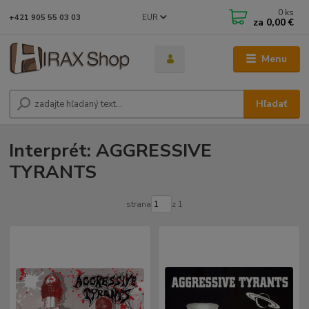
0
ks
EUR
+421 905 55 03 03
za
0,00 €
Menu
Hľadať
Interprét: AGGRESSIVE
TYRANTS
strana
z 1