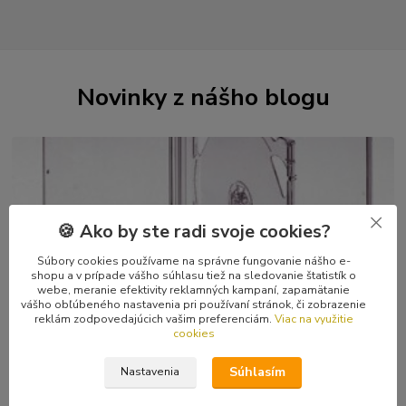
Novinky z nášho blogu
🍪 Ako by ste radi svoje cookies?
Súbory cookies používame na správne fungovanie nášho e-
shopu a v prípade vášho súhlasu tiež na sledovanie štatistík o
webe, meranie efektivity reklamných kampaní, zapamätanie
29
.
04
.
2026
vášho obľúbeného nastavenia pri používaní stránok, či zobrazenie
reklám zodpovedajúcich vašim preferenciám.
Viac na využitie
Kvalitné CD a kazetové škatuľky, DVD boxy
cookies
Zberatelia sú zaťažení na kvalitné škatuľky, nik nechce mať svoju
obľúbenú muziku v doškriabanom či popraskanom obale. Chápem
Súhlasím
Nastavenia
to, sám som zberateľ. A ...
čítať celé