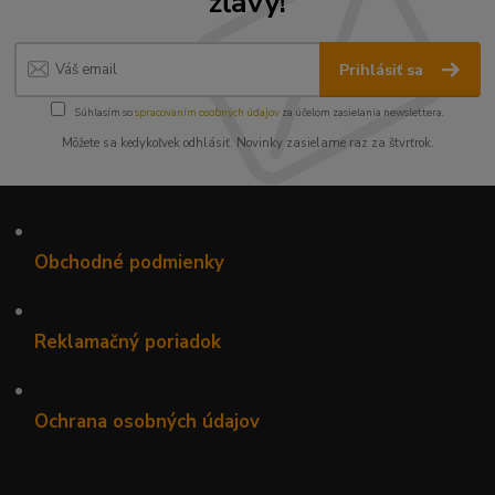
zľavy!
Prihlásiť sa
Súhlasím so
spracovaním osobných údajov
za účelom zasielania newslettera.
Môžete sa kedykoľvek odhlásiť. Novinky zasielame raz za štvrťrok.
•
Obchodné podmienky
•
Reklamačný poriadok
•
Ochrana osobných údajov