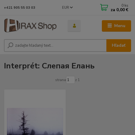
0
ks
EUR
+421 905 55 03 03
za
0,00 €
Menu
Hľadať
Interprét: Слепая Елань
strana
z 1