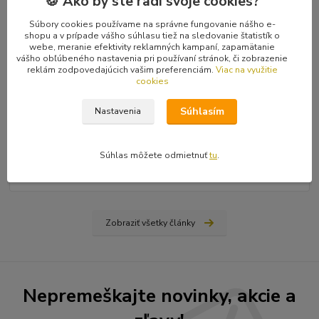
🍪 Ako by ste radi svoje cookies?
Súbory cookies používame na správne fungovanie nášho e-
shopu a v prípade vášho súhlasu tiež na sledovanie štatistík o
webe, meranie efektivity reklamných kampaní, zapamätanie
vášho obľúbeného nastavenia pri používaní stránok, či zobrazenie
reklám zodpovedajúcich vašim preferenciám.
Viac na využitie
cookies
31
.
03
.
2026
Súhlasím
Nastavenia
Ako nájsť vydavateľa, či vydať vlastnú knihu? Rady a tipy
od Hiraxa
Spísal som blog na tému ako vydať knihu - buď si nájdete
Súhlas môžete odmietnuť
tu
.
vydavateľa (ale aj to má svoju technológiu), alebo si prvotinu
vydáte sami na vlastné náklady...
čítať celé
Zobraziť všetky články
Nepremeškajte novinky, akcie a