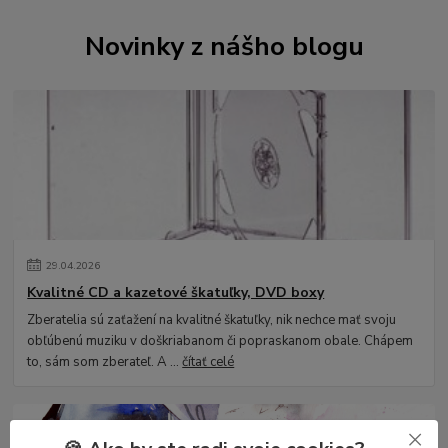
Novinky z nášho blogu
29
.
04
.
2026
Kvalitné CD a kazetové škatuľky, DVD boxy
Zberatelia sú zaťažení na kvalitné škatuľky, nik nechce mať svoju
obľúbenú muziku v doškriabanom či popraskanom obale. Chápem
to, sám som zberateľ. A ...
čítať celé