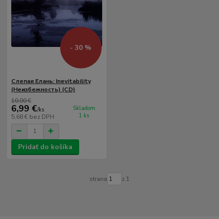
- 30 %
Слепая Елань: Inevitability
(Неизбежность) (CD)
10,00 €
6,99 €
Skladom
/
ks
1 ks
5,68 €
bez DPH
Pridať do košíka
strana
z 1