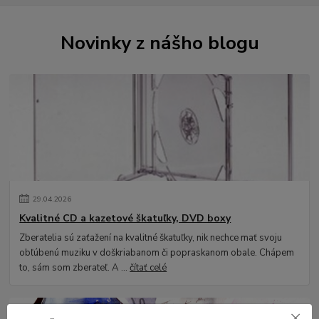
Novinky z nášho blogu
29
.
04
.
2026
Kvalitné CD a kazetové škatuľky, DVD boxy
Zberatelia sú zaťažení na kvalitné škatuľky, nik nechce mať svoju
obľúbenú muziku v doškriabanom či popraskanom obale. Chápem
to, sám som zberateľ. A ...
čítať celé