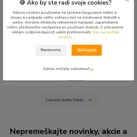
🍪 Ako by ste radi svoje cookies?
Súbory cookies používame na správne fungovanie nášho e-
shopu a v prípade vášho súhlasu tiež na sledovanie štatistík o
webe, meranie efektivity reklamných kampaní, zapamätanie
vášho obľúbeného nastavenia pri používaní stránok, či zobrazenie
reklám zodpovedajúcich vašim preferenciám.
Viac na využitie
cookies
31
.
03
.
2026
Súhlasím
Nastavenia
Ako nájsť vydavateľa, či vydať vlastnú knihu? Rady a tipy
od Hiraxa
Spísal som blog na tému ako vydať knihu - buď si nájdete
Súhlas môžete odmietnuť
tu
.
vydavateľa (ale aj to má svoju technológiu), alebo si prvotinu
vydáte sami na vlastné náklady...
čítať celé
Zobraziť všetky články
Nepremeškajte novinky, akcie a