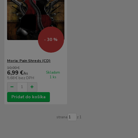
- 30 %
Moria: Pain Shreds (CD)
10,00 €
6,99 €
Skladom
/
ks
1 ks
5,68 €
bez DPH
Pridať do košíka
strana
z 1