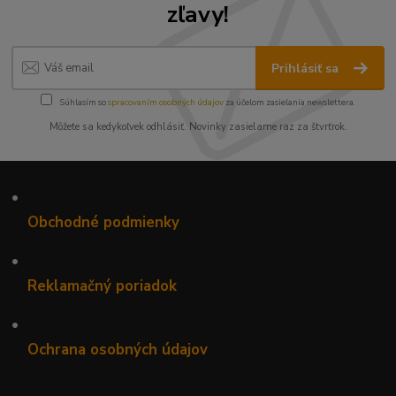
zľavy!
Prihlásiť sa
Súhlasím so
spracovaním osobných údajov
za účelom zasielania newslettera.
Môžete sa kedykoľvek odhlásiť. Novinky zasielame raz za štvrťrok.
•
Obchodné podmienky
•
Reklamačný poriadok
•
Ochrana osobných údajov