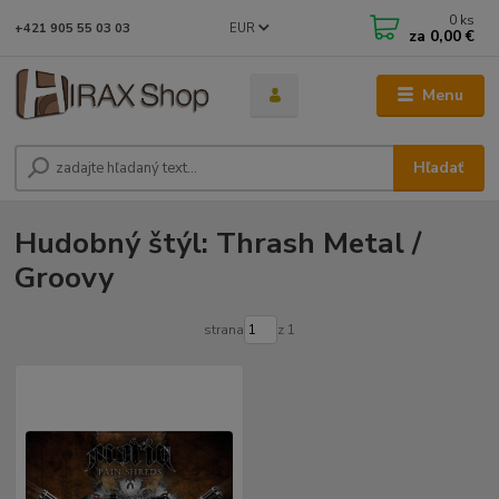
0
ks
EUR
+421 905 55 03 03
za
0,00 €
Menu
Hľadať
Hudobný štýl: Thrash Metal /
Groovy
strana
z 1