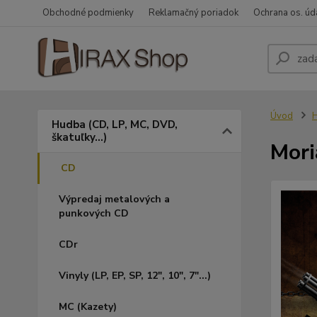
Obchodné podmienky
Reklamačný poriadok
Ochrana os. úd
Úvod
H
Hudba (CD, LP, MC, DVD,
škatuľky...)
Mori
CD
Výpredaj metalových a
punkových CD
CDr
Vinyly (LP, EP, SP, 12", 10", 7"...)
MC (Kazety)