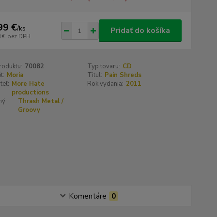
99 €
/
ks
Pridať do košíka
 €
bez DPH
roduktu:
70082
Typ tovaru:
CD
t:
Moria
Titul:
Pain Shreds
teľ:
More Hate
Rok vydania:
2011
productions
ný
Thrash Metal /
Groovy
Komentáre
0