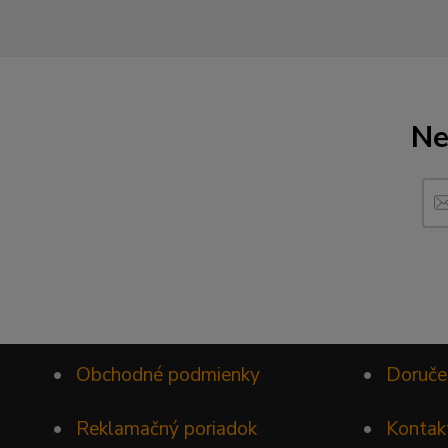
Ne
•
Obchodné podmienky
•
Doruče
•
Reklamačný poriadok
•
Kontak