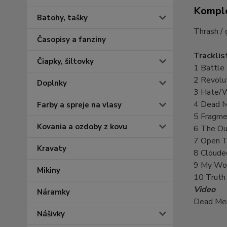
Komple
Batohy, tašky
Thrash / 
Časopisy a fanziny
Tracklis
Čiapky, šiltovky
1 Battle 
2 Revolu
Doplnky
3 Hate/W
4 Dead 
Farby a spreje na vlasy
5 Fragme
Kovania a ozdoby z kovu
6 The Ou
7 Open T
Kravaty
8 Cloude
9 My Wor
Mikiny
10 Truth
Video
Náramky
Dead Me
Nášivky