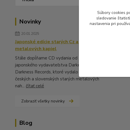
Súbory cookies p
sledovanie štatis
Novinky
nastavenia pri použív
20.01.2025
Japonské edície starých Cz a Sk
metalových kapiel
Stále dopĺňame CD vydania od
japonského vydavateľstva Darker Than
Darkness Records, ktoré vydalo množstvo
českých a slovenských starých metalových
nah...
čítať celé
Zobraziť všetky novinky
Blog