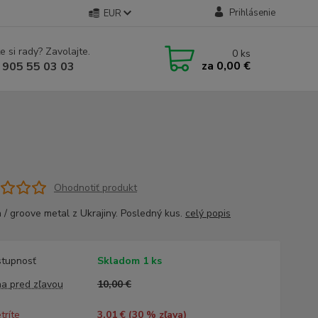
Prihlásenie
EUR
e si rady? Zavolajte.
0
ks
za
0,00 €
 905 55 03 03
Ohodnotiť produkt
 / groove metal z Ukrajiny. Posledný kus.
celý popis
tupnosť
Skladom 1 ks
a pred zľavou
10,00 €
tríte
3,01 € (
30
% zľava)