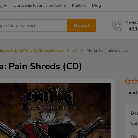
ajov
Doručenie tovaru a poštovné
Kontakt
Blog
Neviet
Hľadať
+421
udba (CD, LP, MC, DVD, škatuľky...)
CD
Moria: Pain Shreds (CD)
a: Pain Shreds (CD)
Thrash
Dos
Cen
Uše