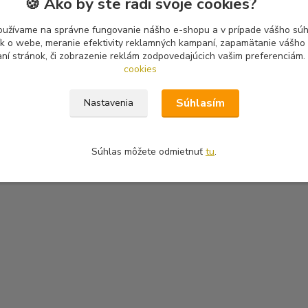
🍪 Ako by ste radi svoje cookies?
oužívame na správne fungovanie nášho e-shopu a v prípade vášho súhl
tík o webe, meranie efektivity reklamných kampaní, zapamätanie vášh
aní stránok, či zobrazenie reklám zodpovedajúcich vašim preferenciám.
cookies
Súhlasím
Nastavenia
Súhlas môžete odmietnuť
tu
.