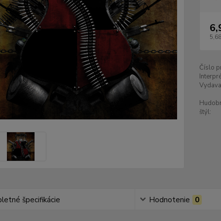
6,
5,68
Číslo p
Interpré
Vydava
Hudob
štýl:
etné špecifikácie
Hodnotenie
0