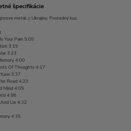
tné špecifikácie
groove metal z Ukrajiny. Posledný kus.
t
Is Your Pain 5:05
tion 3:19
ar 3:23
Memory 4:00
nts Of Thoughts 4:17
tlaw 3:37
he Road 4:23
d Mind 4:05
ld 4:58
 And Lie 4:22
mory 4:35