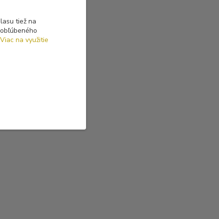
asu tiež na
o obľúbeného
Viac na využitie