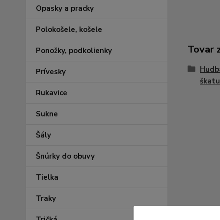
Opasky a pracky
Polokošele, košele
Tovar 
Ponožky, podkolienky
Hudba
Prívesky
škatuľ
Rukavice
Sukne
Šály
Šnúrky do obuvy
Tielka
Traky
Tričká