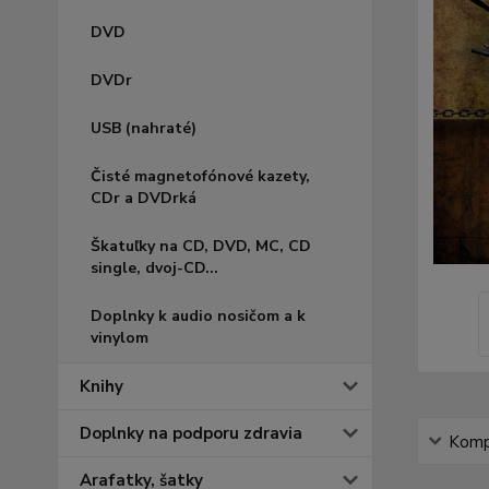
DVD
DVDr
USB (nahraté)
Čisté magnetofónové kazety,
CDr a DVDrká
Škatuľky na CD, DVD, MC, CD
single, dvoj-CD...
Doplnky k audio nosičom a k
vinylom
Knihy
Doplnky na podporu zdravia
Kompl
Arafatky, šatky