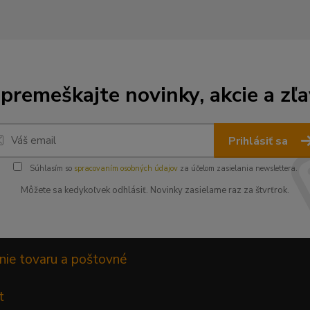
premeškajte novinky, akcie a zľa
Prihlásiť sa
Súhlasím so
spracovaním osobných údajov
za účelom zasielania newslettera.
Môžete sa kedykoľvek odhlásiť. Novinky zasielame raz za štvrťrok.
nie tovaru a poštovné
t