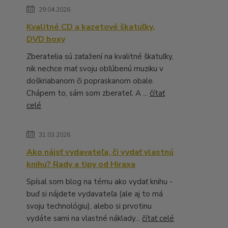
29.04.2026
Kvalitné CD a kazetové škatuľky,
DVD boxy
Zberatelia sú zaťažení na kvalitné škatuľky,
nik nechce mať svoju obľúbenú muziku v
doškriabanom či popraskanom obale.
Chápem to, sám som zberateľ. A ...
čítať
celé
31.03.2026
Ako nájsť vydavateľa, či vydať vlastnú
knihu? Rady a tipy od Hiraxa
Spísal som blog na tému ako vydať knihu -
buď si nájdete vydavateľa (ale aj to má
svoju technológiu), alebo si prvotinu
vydáte sami na vlastné náklady...
čítať celé