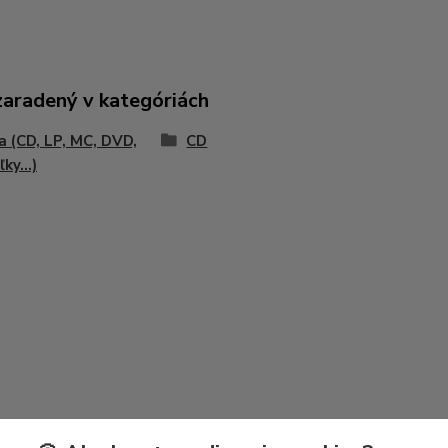
zaradený v kategóriách
 (CD, LP, MC, DVD,
CD
ky...)