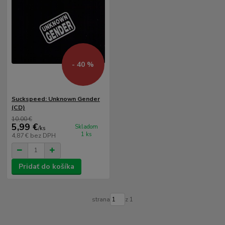
- 40 %
Suckspeed: Unknown Gender
(CD)
10,00 €
5,99 €
Skladom
/
ks
1 ks
4,87 €
bez DPH
Pridať do košíka
strana
z 1