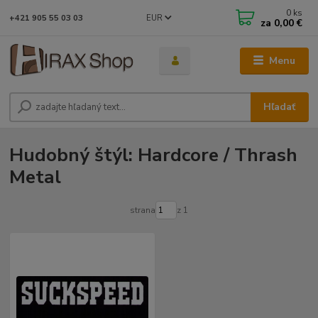
0
ks
EUR
+421 905 55 03 03
za
0,00 €
Menu
Hľadať
Hudobný štýl: Hardcore / Thrash
Metal
strana
z 1