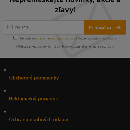
zľavy!
Prihlásiť sa
Súhlasím so
spracovaním osobných údajov
za účelom zasielania newslettera.
Môžete sa kedykoľvek odhlásiť. Novinky zasielame raz za štvrťrok.
•
Obchodné podmienky
•
Reklamačný poriadok
•
Ochrana osobných údajov