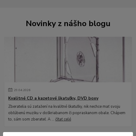
Novinky z nášho blogu
29
.
04
.
2026
Kvalitné CD a kazetové škatuľky, DVD boxy
Zberatelia sú zaťažení na kvalitné škatuľky, nik nechce mať svoju
obľúbenú muziku v doškriabanom či popraskanom obale. Chápem
to, sám som zberateľ. A ...
čítať celé