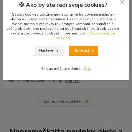
🍪 Ako by ste radi svoje cookies?
Súbory cookies používame na správne fungovanie nášho e-
shopu a v prípade vášho súhlasu tiež na sledovanie štatistík o
webe, meranie efektivity reklamných kampaní, zapamätanie
vášho obľúbeného nastavenia pri používaní stránok, či zobrazenie
reklám zodpovedajúcich vašim preferenciám.
Viac na využitie
cookies
31
.
03
.
2026
Súhlasím
Nastavenia
Ako nájsť vydavateľa, či vydať vlastnú knihu? Rady a tipy
od Hiraxa
Spísal som blog na tému ako vydať knihu - buď si nájdete
Súhlas môžete odmietnuť
tu
.
vydavateľa (ale aj to má svoju technológiu), alebo si prvotinu
vydáte sami na vlastné náklady...
čítať celé
Zobraziť všetky články
Nepremeškajte novinky, akcie a