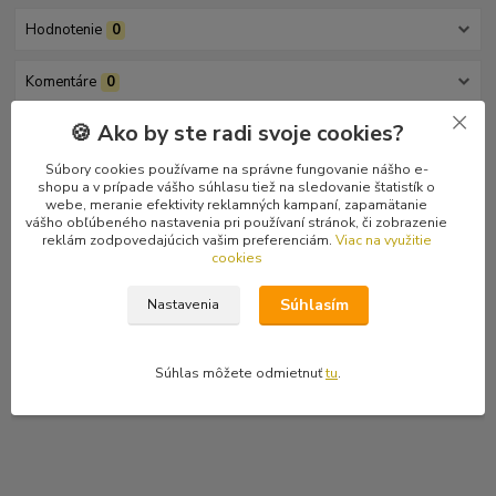
Hodnotenie
0
Komentáre
0
🍪 Ako by ste radi svoje cookies?
Kompletné špecifikácie
Súbory cookies používame na správne fungovanie nášho e-
shopu a v prípade vášho súhlasu tiež na sledovanie štatistík o
Nemecká thrash / hardcore kapela z Hanoveru.
webe, meranie efektivity reklamných kampaní, zapamätanie
Posledný raritný kus.
vášho obľúbeného nastavenia pri používaní stránok, či zobrazenie
reklám zodpovedajúcich vašim preferenciám.
Viac na využitie
Tracklist
cookies
1 Bewitched 3:23
2 Destination 4:20
Súhlasím
Nastavenia
3 Boring Butt - Butt 3:22
4 Back To Me 5:00
Súhlas môžete odmietnuť
tu
.
5 Hollow Glow 5:31
6 Unknown Gender 3:06