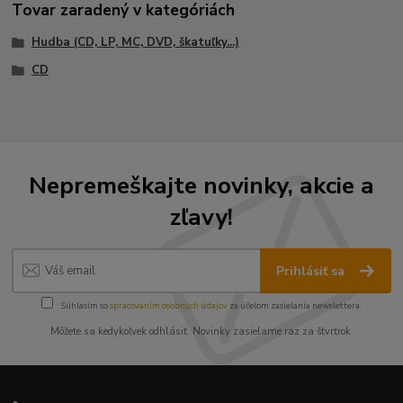
Tovar zaradený v kategóriách
Hudba (CD, LP, MC, DVD, škatuľky...)
CD
Nepremeškajte novinky, akcie a
zľavy!
Prihlásiť sa
Súhlasím so
spracovaním osobných údajov
za účelom zasielania newslettera.
Môžete sa kedykoľvek odhlásiť. Novinky zasielame raz za štvrťrok.
•