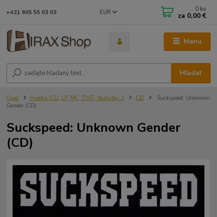
0
ks
EUR
+421 905 55 03 03
za
0,00 €
Menu
Hľadať
Úvod
Hudba (CD, LP, MC, DVD, škatuľky...)
CD
Suckspeed: Unknown
Gender (CD)
Suckspeed: Unknown Gender
(CD)