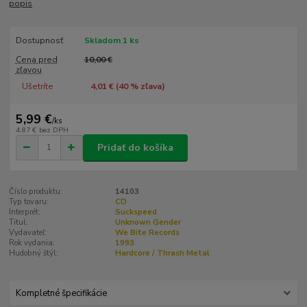
popis
Dostupnosť
Skladom 1 ks
Cena pred
10,00 €
zľavou
Ušetríte
4,01 € (
40
% zľava)
5,99 €
/
ks
4,87 €
bez DPH
Pridať do košíka
Číslo produktu:
14103
Typ tovaru:
CD
Interprét:
Suckspeed
Titul:
Unknown Gender
Vydavateľ:
We Bite Records
Rok vydania:
1993
Hudobný štýl:
Hardcore / Thrash Metal
Kompletné špecifikácie