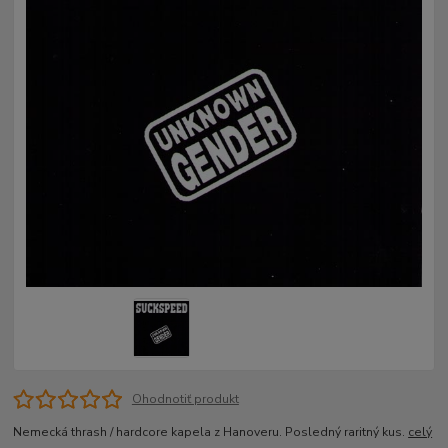
Ohodnotiť produkt
Nemecká thrash / hardcore kapela z Hanoveru. Posledný raritný kus.
celý