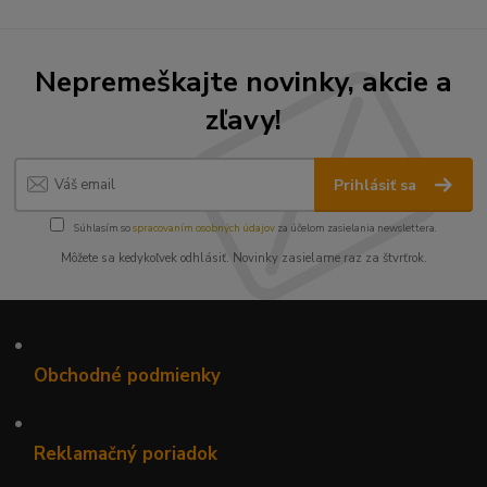
Nepremeškajte novinky, akcie a
zľavy!
Prihlásiť sa
Súhlasím so
spracovaním osobných údajov
za účelom zasielania newslettera.
Môžete sa kedykoľvek odhlásiť. Novinky zasielame raz za štvrťrok.
•
Obchodné podmienky
•
Reklamačný poriadok