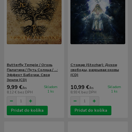
Butterfly Temple / Огонь
Стожар (Stozhar): Духом
Палатина / Путь Солнца / ...:
свободы,​ разрывая оковы
Эффект Бабочки. Своя
(CD)
Земля (CD)
9,99 €
10,99 €
Skladom
Skladom
/
ks
/
ks
1 ks
1 ks
8,12 €
bez DPH
8,93 €
bez DPH
Pridať do košíka
Pridať do košíka