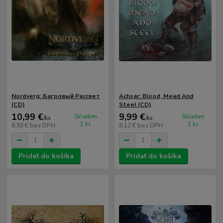
Nordverg: Багровый Рассвет
Achsar: Blood, Mead And
(CD)
Steel (CD)
10,99 €
9,99 €
Skladom
Skladom
/
ks
/
ks
1 ks
1 ks
8,93 €
bez DPH
8,12 €
bez DPH
Pridať do košíka
Pridať do košíka