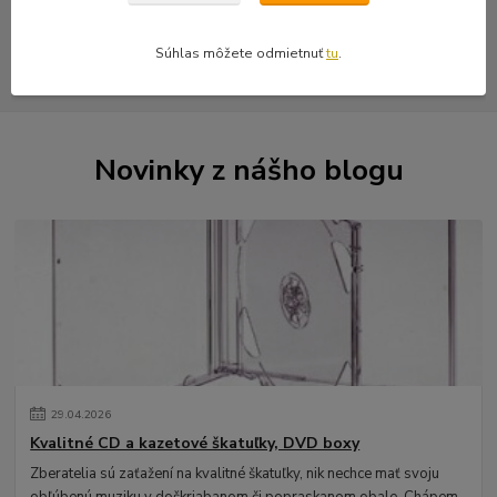
strana
z 1
Súhlas môžete odmietnuť
tu
.
Novinky z nášho blogu
29
.
04
.
2026
Kvalitné CD a kazetové škatuľky, DVD boxy
Zberatelia sú zaťažení na kvalitné škatuľky, nik nechce mať svoju