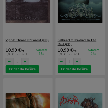
Vigrid: Throne Of Forest (CD)
Folkearth: Drakkars In The
Mist (CD)
10,99 €
10,99 €
Skladom
Skladom
/
ks
/
ks
1 ks
1 ks
8,93 €
bez DPH
8,93 €
bez DPH
Pridať do košíka
Pridať do košíka