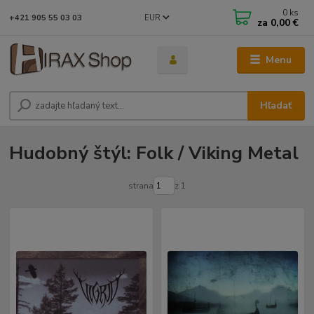
0
ks
EUR
+421 905 55 03 03
za
0,00 €
Menu
Hľadať
Hudobný štýl: Folk / Viking Metal
strana
z 1