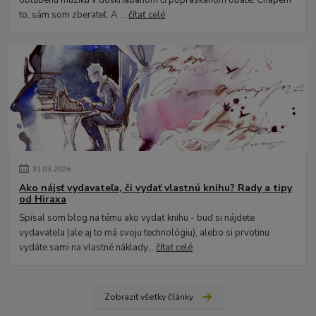
obľúbenú muziku v doškriabanom či popraskanom obale. Chápem
to, sám som zberateľ. A ...
čítať celé
31
.
03
.
2026
Ako nájsť vydavateľa, či vydať vlastnú knihu? Rady a tipy
od Hiraxa
Spísal som blog na tému ako vydať knihu - buď si nájdete
vydavateľa (ale aj to má svoju technológiu), alebo si prvotinu
vydáte sami na vlastné náklady...
čítať celé
Zobraziť všetky články