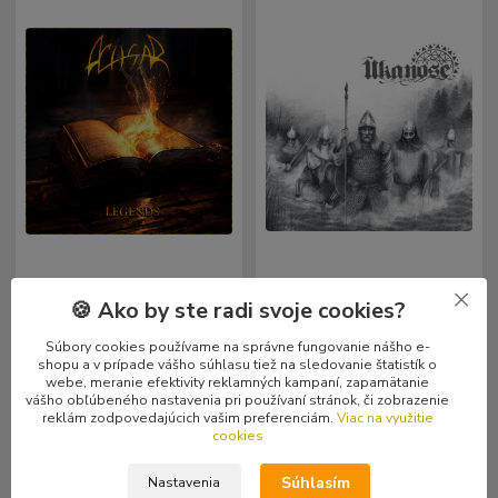
🍪 Ako by ste radi svoje cookies?
Achsar: Legends (CD)
1 hodnotenie
Ūkanose: Ūkanose (CD)
Súbory cookies používame na správne fungovanie nášho e-
9,99 €
9,99 €
shopu a v prípade vášho súhlasu tiež na sledovanie štatistík o
Skladom
Skladom
/
ks
/
ks
webe, meranie efektivity reklamných kampaní, zapamätanie
1 ks
1 ks
8,12 €
bez DPH
8,12 €
bez DPH
vášho obľúbeného nastavenia pri používaní stránok, či zobrazenie
reklám zodpovedajúcich vašim preferenciám.
Viac na využitie
cookies
Pridať do košíka
Pridať do košíka
Súhlasím
Nastavenia