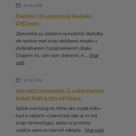
29.04.2026
Kvalitné CD a kazetové škatuľky,
DVD boxy
Zberatelia sú zaťažení na kvalitné škatuľky,
nik nechce mať svoju obľúbenú muziku v
doškriabanom či popraskanom obale.
Chápem to, sám som zberateľ. A ...
čítať
celé
31.03.2026
Ako nájsť vydavateľa, či vydať vlastnú
knihu? Rady a tipy od Hiraxa
Spísal som blog na tému ako vydať knihu -
buď si nájdete vydavateľa (ale aj to má
svoju technológiu), alebo si prvotinu
vydáte sami na vlastné náklady...
čítať celé