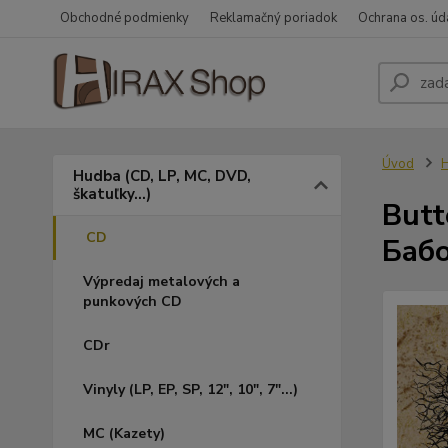
Obchodné podmienky
Reklamačný poriadok
Ochrana os. úd
Úvod
H
Hudba (CD, LP, MC, DVD,
škatuľky...)
Butt
CD
Бабо
Výpredaj metalových a
punkových CD
CDr
Vinyly (LP, EP, SP, 12", 10", 7"...)
MC (Kazety)