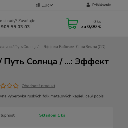
Prihlásenie
EUR
e si rady? Zavolajte.
0
ks
za
0,00 €
 905 55 03 03
латина / Путь Солнца / ...: Эффект Бабочки. Своя Земля (CD)
 Путь Солнца / ...: Эффект
Ohodnotiť produkt
ívna výberovka ruských folk metalových kapiel.
celý popis
tupnosť
Skladom 1 ks