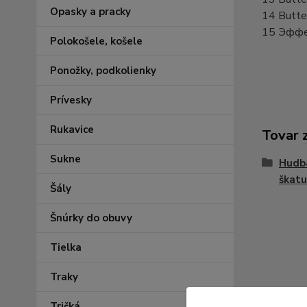
Opasky a pracky
14 Butte
15 Эффе
Polokošele, košele
Ponožky, podkolienky
Prívesky
Rukavice
Tovar 
Sukne
Hudba
škatuľ
Šály
Šnúrky do obuvy
Tielka
Traky
Tričká