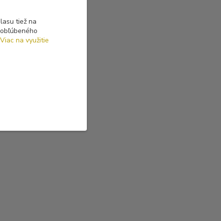
asu tiež na
o obľúbeného
Viac na využitie