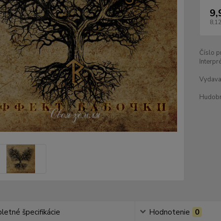
9,
8,12
Číslo p
Interpré
Vydava
Hudobn
etné špecifikácie
Hodnotenie
0