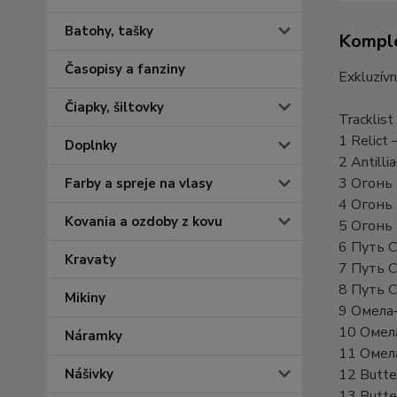
Batohy, tašky
Komple
Časopisy a fanziny
Exkluzívn
Čiapky, šiltovky
Tracklist
1 Relict
Doplnky
2 Antilli
3 Огонь
Farby a spreje na vlasy
4 Огонь
Kovania a ozdoby z kovu
5 Огонь
6 Путь 
Kravaty
7 Путь 
8 Путь С
Mikiny
9 Омела
10 Омел
Náramky
11 Омел
12 Butte
Nášivky
13 Butte