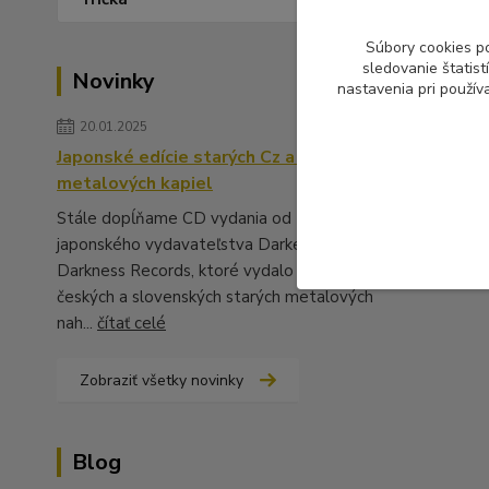
Súbory cookies p
sledovanie štatis
Novinky
nastavenia pri použív
20.01.2025
Japonské edície starých Cz a Sk
metalových kapiel
Stále dopĺňame CD vydania od
japonského vydavateľstva Darker Than
Darkness Records, ktoré vydalo množstvo
českých a slovenských starých metalových
nah...
čítať celé
Zobraziť všetky novinky
Blog