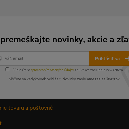
premeškajte novinky, akcie a zľa
Prihlásiť sa
Súhlasím so
spracovaním osobných údajov
za účelom zasielania newslettera.
Môžete sa kedykoľvek odhlásiť. Novinky zasielame raz za štvrťrok.
nie tovaru a poštovné
t