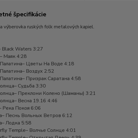
tné špecifikácie
a výberovka ruských folk metalových kapiel.
 – Black Waters 3:27
a– Маяк 4:28
 Палатина– Цветы На Воде 4:18
 Палатина– Воздух 2:52
 Палатина– Призрак Саратана 4:58
Солнца– Судьба 3:30
Солнца– Преклони Колено (Шаманы) 3:21
олнца– Весна 19.16 4:46
– Река Покоя 6:06
а– Песнь Вольных Ветров 6:12
а– Лодка 5:58
rfly Temple– Волчье Солнце 4:01
rfly Temple– Открытая Дверь 4:39