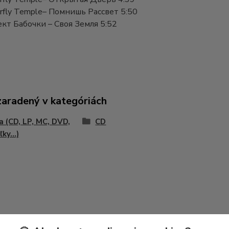
rfly Temple– Помнишь Рассвет 5:50
кт Бабочки – Своя Земля 5:52
zaradený v kategóriách
 (CD, LP, MC, DVD,
CD
ky...)