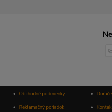
Ne
•
Obchodné podmienky
•
Doruče
•
Reklamačný poriadok
•
Kontak