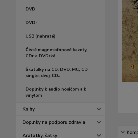
DVD
DVDr
USB (nahraté)
Čisté magnetofónové kazety,
CDr a DVDrká
Škatuľky na CD, DVD, MC, CD
single, dvoj-CD...
Doplnky k audio nosičom a k
vinylom
Knihy
Doplnky na podporu zdravia
Kompl
Arafatky, šatky