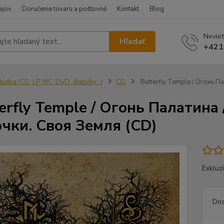
ajov
Doručenie tovaru a poštovné
Kontakt
Blog
Neviet
Hľadať
+421
udba (CD, LP, MC, DVD, škatuľky...)
CD
Butterfly Temple / Огонь Па
erfly Temple / Огонь Палатина /
чки. Своя Земля (CD)
Exkluz
Dos