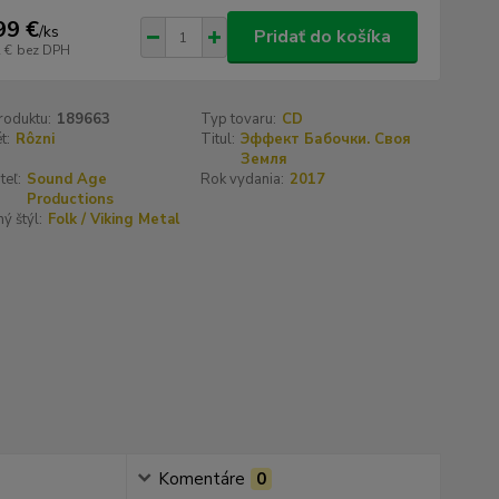
99 €
/
ks
Pridať do košíka
 €
bez DPH
roduktu:
189663
Typ tovaru:
CD
t:
Rôzni
Titul:
Эффект Бабочки. Своя
Земля
teľ:
Sound Age
Rok vydania:
2017
Productions
ý štýl:
Folk / Viking Metal
Komentáre
0