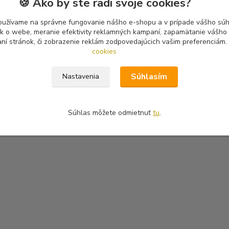
🍪 Ako by ste radi svoje cookies?
oužívame na správne fungovanie nášho e-shopu a v prípade vášho súhl
tík o webe, meranie efektivity reklamných kampaní, zapamätanie vášh
aní stránok, či zobrazenie reklám zodpovedajúcich vašim preferenciám.
cookies
Súhlasím
Nastavenia
Súhlas môžete odmietnuť
tu
.