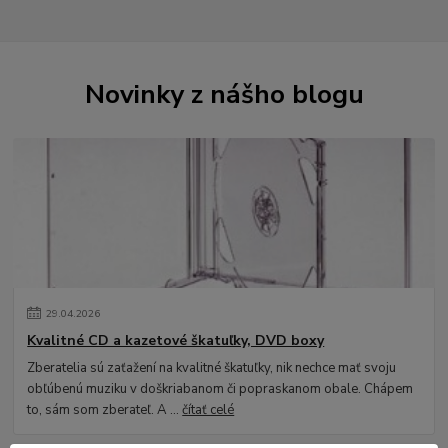
Novinky z nášho blogu
29
.
04
.
2026
Kvalitné CD a kazetové škatuľky, DVD boxy
Zberatelia sú zaťažení na kvalitné škatuľky, nik nechce mať svoju
obľúbenú muziku v doškriabanom či popraskanom obale. Chápem
to, sám som zberateľ. A ...
čítať celé