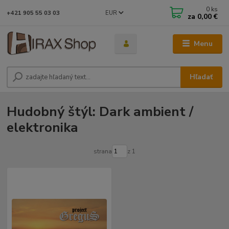
0
ks
EUR
+421 905 55 03 03
za
0,00 €
Menu
Hľadať
Hudobný štýl: Dark ambient /
elektronika
strana
z 1