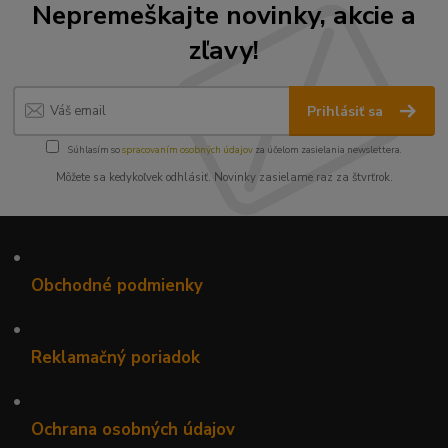
Nepremeškajte novinky, akcie a
zľavy!
Prihlásiť sa
Súhlasím so
spracovaním osobných údajov
za účelom zasielania newslettera.
Môžete sa kedykoľvek odhlásiť. Novinky zasielame raz za štvrťrok.
•
Obchodné podmienky
•
Reklamačný poriadok
•
Ochrana osobných údajov