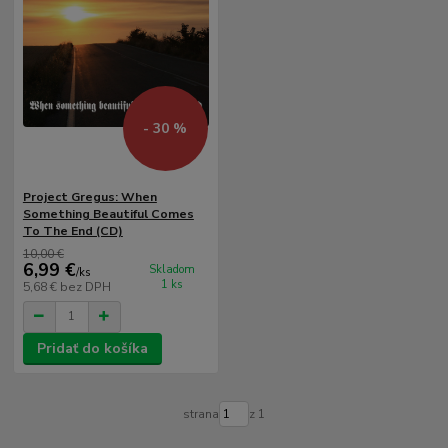
- 30 %
Project Gregus: When
Something Beautiful Comes
To The End (CD)
10,00 €
6,99 €
Skladom
/
ks
1 ks
5,68 €
bez DPH
Pridať do košíka
strana
z 1