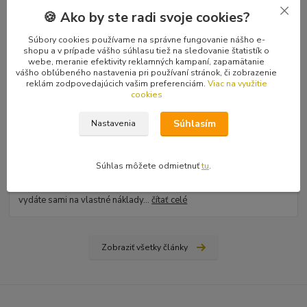
🍪 Ako by ste radi svoje cookies?
Súbory cookies používame na správne fungovanie nášho e-
shopu a v prípade vášho súhlasu tiež na sledovanie štatistík o
webe, meranie efektivity reklamných kampaní, zapamätanie
vášho obľúbeného nastavenia pri používaní stránok, či zobrazenie
reklám zodpovedajúcich vašim preferenciám.
Viac na využitie
cookies
Súhlasím
Nastavenia
31
.
03
.
2026
Ako nájsť vydavateľa, či vydať vlastnú knihu? Rady a tipy
od Hiraxa
Súhlas môžete odmietnuť
tu
.
Spísal som blog na tému ako vydať knihu - buď si nájdete
vydavateľa (ale aj to má svoju technológiu), alebo si prvotinu
vydáte sami na vlastné náklady...
čítať celé
Zobraziť všetky články