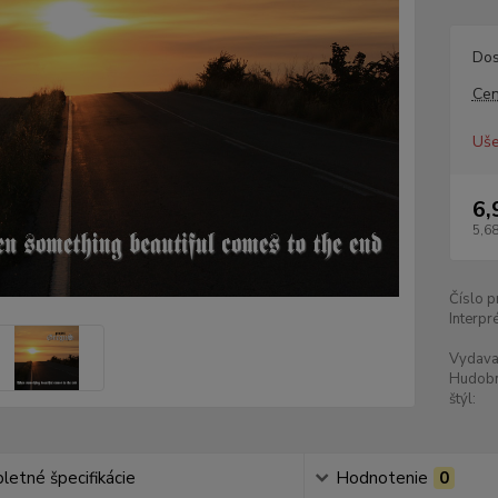
Dos
Cen
Uše
6,
5,68
Číslo p
Interpré
Vydava
Hudob
štýl:
etné špecifikácie
Hodnotenie
0