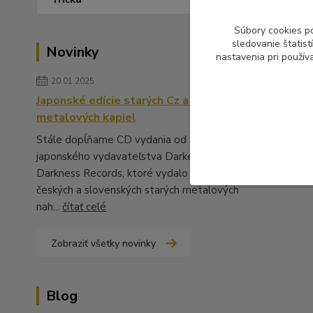
Súbory cookies p
sledovanie štatis
Novinky
nastavenia pri použív
20.01.2025
Japonské edície starých Cz a Sk
metalových kapiel
Stále dopĺňame CD vydania od
japonského vydavateľstva Darker Than
Darkness Records, ktoré vydalo množstvo
českých a slovenských starých metalových
nah...
čítať celé
Zobraziť všetky novinky
Blog