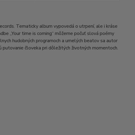
cords. Tematicky album vypovedá o utrpení, ale i kráse
kladbe „Your time is coming“ môžeme počuť slová poémy
álnych hudobných programoch a umelých beatov sa autor
ú putovanie človeka pri dôležitých životných momentoch.