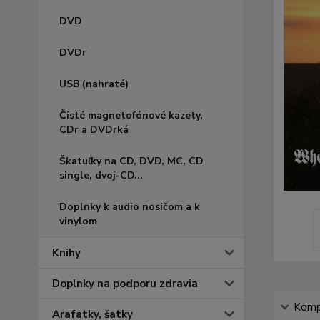
DVD
DVDr
USB (nahraté)
Čisté magnetofónové kazety,
CDr a DVDrká
Škatuľky na CD, DVD, MC, CD
single, dvoj-CD...
Doplnky k audio nosičom a k
vinylom
Knihy
Doplnky na podporu zdravia
Kompl
Arafatky, šatky