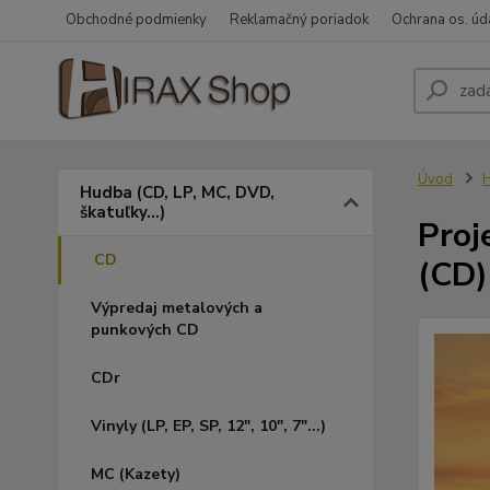
Obchodné podmienky
Reklamačný poriadok
Ochrana os. úd
Úvod
H
Hudba (CD, LP, MC, DVD,
škatuľky...)
Proj
CD
(CD)
Výpredaj metalových a
punkových CD
CDr
Vinyly (LP, EP, SP, 12", 10", 7"...)
MC (Kazety)