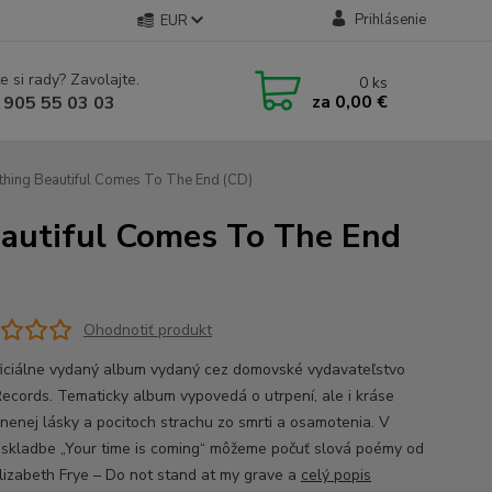
Prihlásenie
EUR
e si rady? Zavolajte.
0
ks
za
0,00 €
 905 55 03 03
hing Beautiful Comes To The End (CD)
autiful Comes To The End
Ohodnotiť produkt
ficiálne vydaný album vydaný cez domovské vydavateľstvo
ecords. Tematicky album vypovedá o utrpení, ale i kráse
nenej lásky a pocitoch strachu zo smrti a osamotenia. V
j skladbe „Your time is coming“ môžeme počuť slová poémy od
lizabeth Frye – Do not stand at my grave a
celý popis