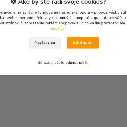
🍪 Ako by ste radi svoje cookies?
oužívame na správne fungovanie nášho e-shopu a v prípade vášho súhl
tík o webe, meranie efektivity reklamných kampaní, zapamätanie vášh
aní stránok, či zobrazenie reklám zodpovedajúcich vašim preferenciám.
cookies
Súhlasím
Nastavenia
Súhlas môžete odmietnuť
tu
.