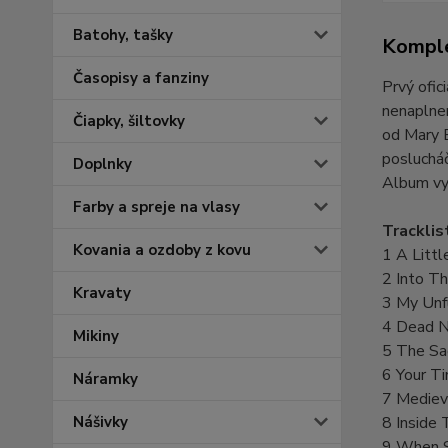
Batohy, tašky
Komple
Časopisy a fanziny
Prvý ofi
nenaplnen
Čiapky, šiltovky
od Mary 
poslucháč
Doplnky
Album vyš
Farby a spreje na vlasy
Tracklis
Kovania a ozdoby z kovu
1 A Littl
2 Into T
Kravaty
3 My Unf
4 Dead N
Mikiny
5 The Sa
6 Your T
Náramky
7 Mediev
Nášivky
8 Inside
9 When S