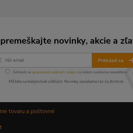
premeškajte novinky, akcie a zľa
Prihlásiť sa
Súhlasím so
spracovaním osobných údajov
za účelom zasielania newslettera.
Môžete sa kedykoľvek odhlásiť. Novinky zasielame raz za štvrťrok.
nie tovaru a poštovné
t