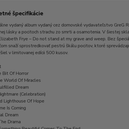
tné špecifikácie
ciálne vydaný album vydaný cez domovské vydavateľstvo GreG Re
ej lásky a pocitoch strachu zo smrti a osamotenia. V šiestej s
Elizabeth Frye – Do not stand at my grave and weep. Bez špeci
om snaží sprostredkovať pestrú škálu pocitov, ktoré sprevádzaj
iel v limitovanej edícii 500 kusov.
t
e Bit Of Horror
he World Of Miracles
ulfilled Dream
ightmare (Celebration)
d Lighthouse Of Hope
ime Is Coming
al Dream
 The Drama
omething Beautiful Comes To The End