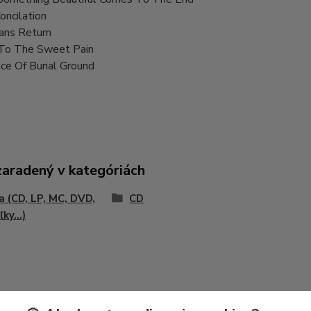
oncilation
ns Return
To The Sweet Pain
ce Of Burial Ground
zaradený v kategóriách
 (CD, LP, MC, DVD,
CD
ky...)