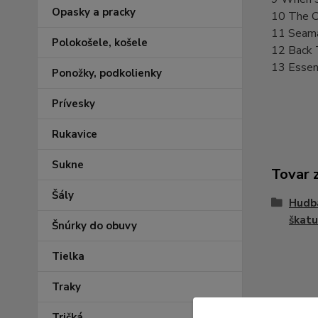
Opasky a pracky
10 The C
11 Seama
Polokošele, košele
12 Back 
13 Essen
Ponožky, podkolienky
Prívesky
Rukavice
Sukne
Tovar 
Šály
Hudba
škatuľ
Šnúrky do obuvy
Tielka
Traky
Tričká