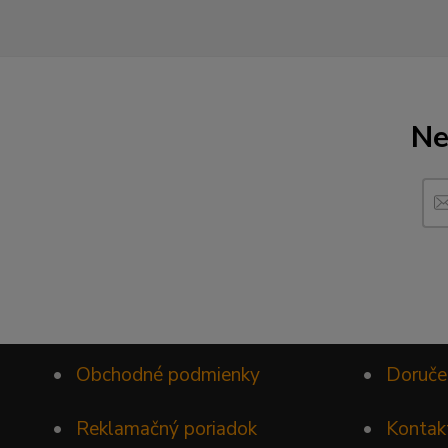
Ne
•
Obchodné podmienky
•
Doruče
•
Reklamačný poriadok
•
Kontak