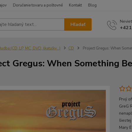
ajov
Doručenie tovaru a poštovné
Kontakt
Blog
Neviet
Hľadať
+421
udba (CD, LP, MC, DVD, škatuľky...)
CD
Project Gregus: When Somet
ect Gregus: When Something Be
Prvý o
GreG R
nenapl
šieste
Mary E