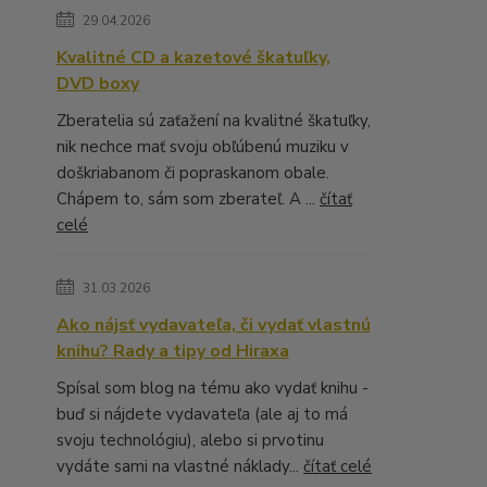
29.04.2026
Kvalitné CD a kazetové škatuľky,
DVD boxy
Zberatelia sú zaťažení na kvalitné škatuľky,
nik nechce mať svoju obľúbenú muziku v
doškriabanom či popraskanom obale.
Chápem to, sám som zberateľ. A ...
čítať
celé
31.03.2026
Ako nájsť vydavateľa, či vydať vlastnú
knihu? Rady a tipy od Hiraxa
Spísal som blog na tému ako vydať knihu -
buď si nájdete vydavateľa (ale aj to má
svoju technológiu), alebo si prvotinu
vydáte sami na vlastné náklady...
čítať celé