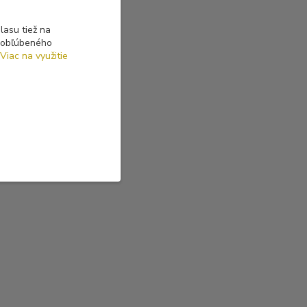
asu tiež na
o obľúbeného
Viac na využitie