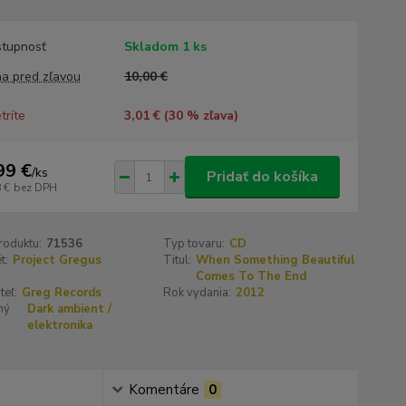
tupnosť
Skladom 1 ks
a pred zľavou
10,00 €
tríte
3,01 € (
30
% zľava)
99 €
/
ks
Pridať do košíka
 €
bez DPH
roduktu:
71536
Typ tovaru:
CD
t:
Project Gregus
Titul:
When Something Beautiful
Comes To The End
teľ:
Greg Records
Rok vydania:
2012
ný
Dark ambient /
elektronika
Komentáre
0