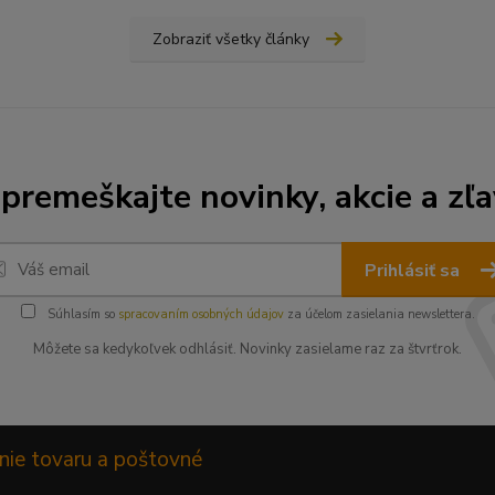
Zobraziť všetky články
premeškajte novinky, akcie a zľa
Prihlásiť sa
Súhlasím so
spracovaním osobných údajov
za účelom zasielania newslettera.
Môžete sa kedykoľvek odhlásiť. Novinky zasielame raz za štvrťrok.
nie tovaru a poštovné