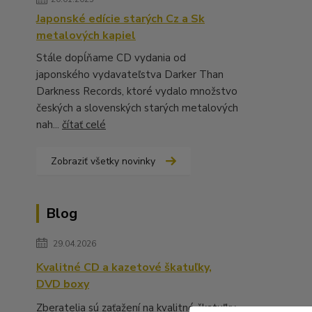
Japonské edície starých Cz a Sk
metalových kapiel
Stále dopĺňame CD vydania od
japonského vydavateľstva Darker Than
Darkness Records, ktoré vydalo množstvo
českých a slovenských starých metalových
nah...
čítať celé
Zobraziť všetky novinky
Blog
29.04.2026
Kvalitné CD a kazetové škatuľky,
DVD boxy
Zberatelia sú zaťažení na kvalitné škatuľky,