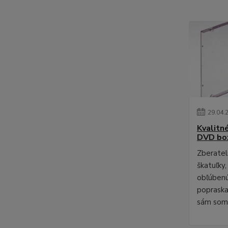
29
.
04
.
Kvalitn
DVD bo
Zberateli
škatuľky,
obľúbenú
poprask
sám som 