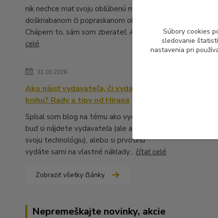
nik nechce mať svoju obľúbenú muziku v
doškriabanom či popraskanom obale.
Súbory cookies p
Chápem to, sám som zberateľ. A ...
čítať
sledovanie štatis
celé
nastavenia pri použív
31.03.2026
Ako nájsť vydavateľa, či vydať vlastnú
knihu? Rady a tipy od Hiraxa
Spísal som blog na tému ako vydať knihu -
buď si nájdete vydavateľa (ale aj to má
svoju technológiu), alebo si prvotinu
vydáte sami na vlastné náklady...
čítať celé
Zobraziť všetky články
Nepremeškajte novinky, akcie