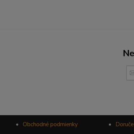
Ne
•
Obchodné podmienky
•
Doruče