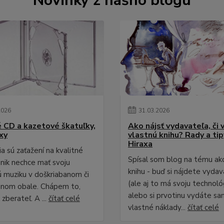
Novinky z nášho blogu
2026
31
.
03
.
2026
é CD a kazetové škatuľky,
Ako nájsť vydavateľa, či 
xy
vlastnú knihu? Rady a ti
Hiraxa
a sú zaťažení na kvalitné
Spísal som blog na tému ak
 nik nechce mať svoju
knihu - buď si nájdete vydav
 muziku v doškriabanom či
(ale aj to má svoju technológ
anom obale. Chápem to,
alebo si prvotinu vydáte sa
zberateľ. A ...
čítať celé
vlastné náklady...
čítať celé