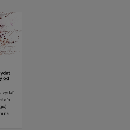
vydať
py od
o vydať
ateľa
iu),
mi na