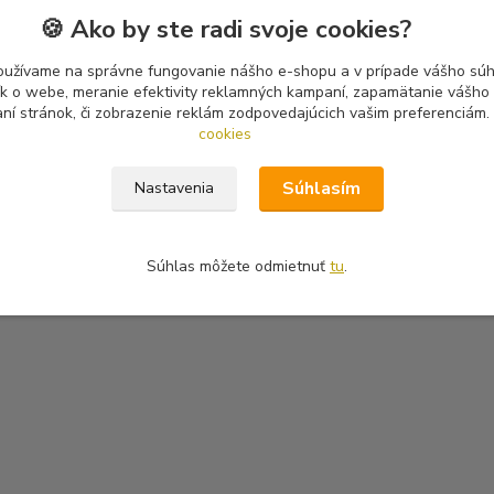
🍪 Ako by ste radi svoje cookies?
oužívame na správne fungovanie nášho e-shopu a v prípade vášho súhl
tík o webe, meranie efektivity reklamných kampaní, zapamätanie vášh
aní stránok, či zobrazenie reklám zodpovedajúcich vašim preferenciám.
cookies
Súhlasím
Nastavenia
Súhlas môžete odmietnuť
tu
.