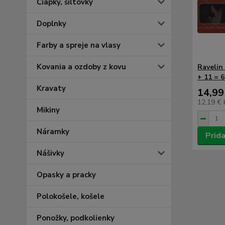
Čiapky, šiltovky
Doplnky
Farby a spreje na vlasy
Kovania a ozdoby z kovu
Ravelin
+ 11 = 
Kravaty
14,99
12,19 €
Mikiny
Náramky
Prida
Nášivky
Opasky a pracky
Polokošele, košele
Ponožky, podkolienky