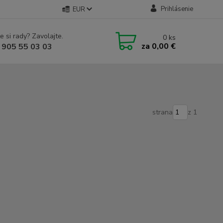
Prihlásenie
EUR
e si rady? Zavolajte.
0
ks
za
0,00 €
 905 55 03 03
strana
z 1