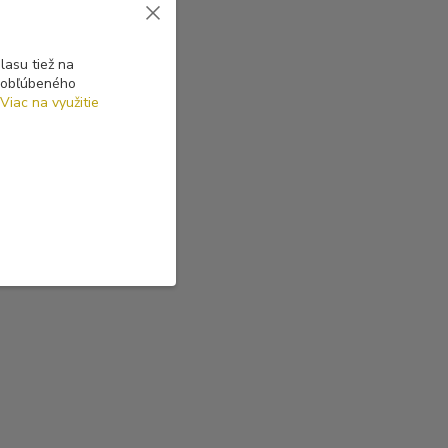
asu tiež na
o obľúbeného
Viac na využitie