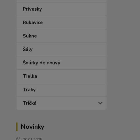
Prívesky
Rukavice
Sukne
Šály
Šnúrky do obuvy
Tielka
Traky
Tričká
Novinky
20.01.2025