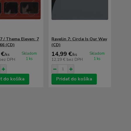
 7 / Thema Eleven: 7
Ravelin 7: Circle Is Our Way
666 (CD)
(CD)
 €
14,99 €
Skladom
Skladom
/
ks
/
ks
1 ks
1 ks
bez DPH
12,19 €
bez DPH
ť do košíka
Pridať do košíka