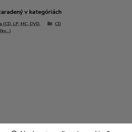
zaradený v kategóriách
 (CD, LP, MC, DVD,
CD
ky...)