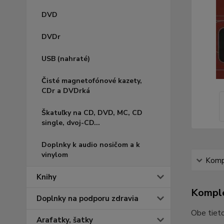
DVD
DVDr
USB (nahraté)
Čisté magnetofónové kazety,
CDr a DVDrká
Škatuľky na CD, DVD, MC, CD
single, dvoj-CD...
Doplnky k audio nosičom a k
vinylom
Kompl
Knihy
Komple
Doplnky na podporu zdravia
Obe tieto
Arafatky, šatky