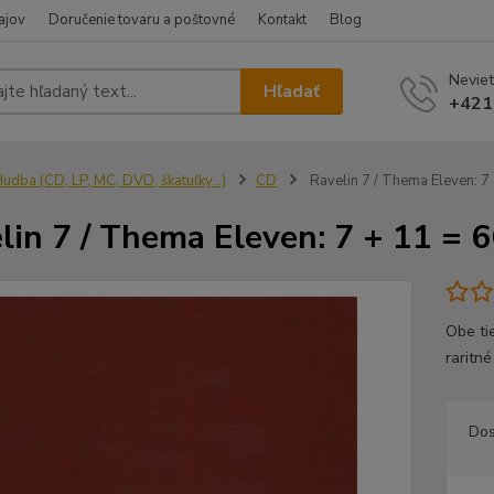
ajov
Doručenie tovaru a poštovné
Kontakt
Blog
Neviet
Hľadať
+421
udba (CD, LP, MC, DVD, škatuľky...)
CD
Ravelin 7 / Thema Eleven: 7
lin 7 / Thema Eleven: 7 + 11 = 
Obe ti
raritn
Dos