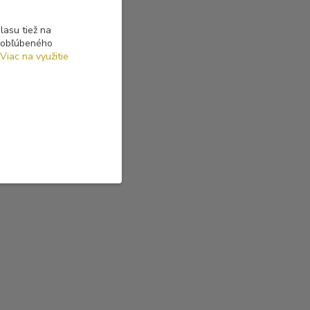
asu tiež na
o obľúbeného
Viac na využitie