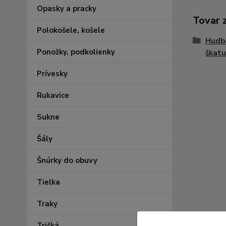
Opasky a pracky
Tovar 
Polokošele, košele
Hudba
Ponožky, podkolienky
škatuľ
Prívesky
Rukavice
Sukne
Šály
Šnúrky do obuvy
Tielka
Traky
Tričká