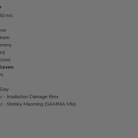
7
cí noc
ove
akem
kameny
čný
izení
leven
es
 Day
c - Irradiation Damage Rmx
ic - Shrinky Maorning (GAMMA MIx)