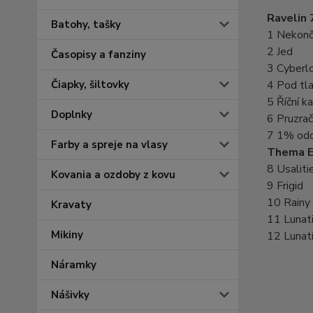
Ravelin 
Batohy, tašky
1 Nekončí
2 Jed
Časopisy a fanziny
3 Cyberl
Čiapky, šiltovky
4 Pod tl
5 Říční 
Doplnky
6 Pruzra
7 1% odc
Farby a spreje na vlasy
Thema E
8 Usaliti
Kovania a ozdoby z kovu
9 Frigid
10 Rainy
Kravaty
11 Lunati
Mikiny
12 Lunat
Náramky
Nášivky