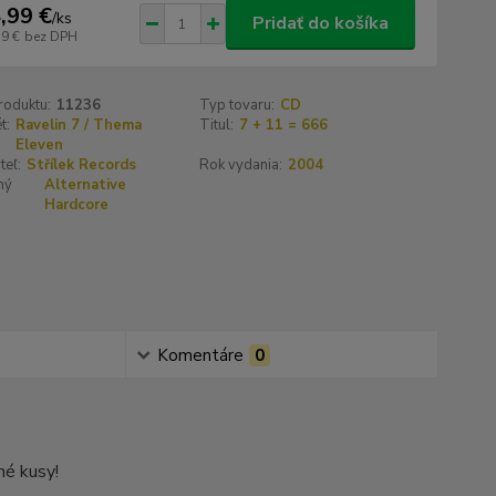
,99 €
/
ks
Pridať do košíka
19 €
bez DPH
roduktu:
11236
Typ tovaru:
CD
t:
Ravelin 7 / Thema
Titul:
7 + 11 = 666
Eleven
teľ:
Střílek Records
Rok vydania:
2004
ný
Alternative
Hardcore
Komentáre
0
né kusy!