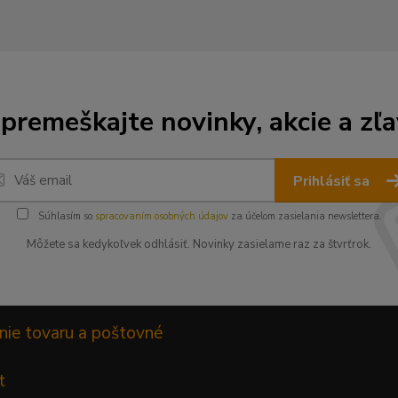
premeškajte novinky, akcie a zľa
Prihlásiť sa
Súhlasím so
spracovaním osobných údajov
za účelom zasielania newslettera.
Môžete sa kedykoľvek odhlásiť. Novinky zasielame raz za štvrťrok.
nie tovaru a poštovné
t