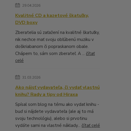
29.04.2026
Kvalitné CD a kazetové škatuľky,
DVD boxy
Zberatelia sú zaťažení na kvalitné škatuľky,
nik nechce mať svoju obľúbenú muziku v
doškriabanom či popraskanom obale.
Chápem to, sám som zberateľ. A ...
čítať
celé
31.03.2026
Ako nájsť vydavateľa, či vydať vlastnú
knihu? Rady a tipy od Hiraxa
Spísal som blog na tému ako vydať knihu -
buď si nájdete vydavateľa (ale aj to má
svoju technológiu), alebo si prvotinu
vydáte sami na vlastné náklady...
čítať celé