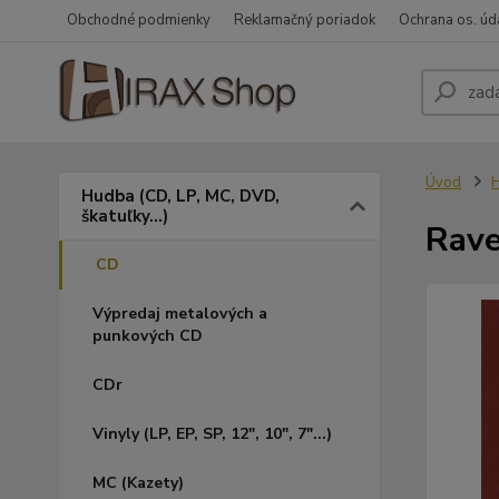
Obchodné podmienky
Reklamačný poriadok
Ochrana os. úd
Úvod
H
Hudba (CD, LP, MC, DVD,
škatuľky...)
Rave
CD
Výpredaj metalových a
punkových CD
CDr
Vinyly (LP, EP, SP, 12", 10", 7"...)
MC (Kazety)