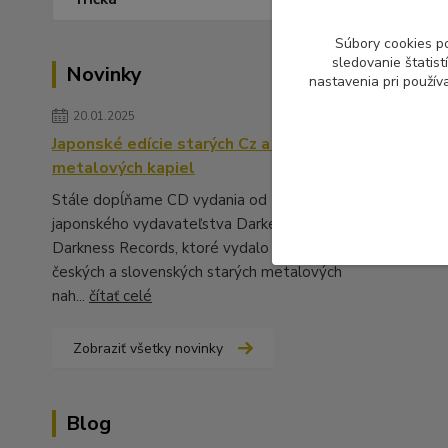
Súbory cookies p
sledovanie štatis
Novinky
nastavenia pri použív
20.01.2025
Japonské edície starých Cz a Sk
metalových kapiel
Stále dopĺňame CD vydania od
japonského vydavateľstva Darker Than
Darkness Records, ktoré vydalo množstvo
českých a slovenských starých metalových
nah...
čítať celé
Zobraziť všetky novinky
Blog