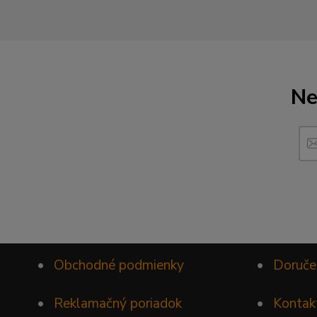
Ne
•
Obchodné podmienky
•
Doruče
•
Reklamačný poriadok
•
Kontak