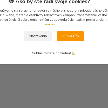
🍪 Ako by ste radi svoje cookies?
oužívame na správne fungovanie nášho e-shopu a v prípade vášho súhl
tík o webe, meranie efektivity reklamných kampaní, zapamätanie vášh
aní stránok, či zobrazenie reklám zodpovedajúcich vašim preferenciám.
cookies
Súhlasím
Nastavenia
Súhlas môžete odmietnuť
tu
.