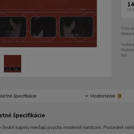
14
12,
Číslo p
Interpré
Vydava
Hudob
štýl:
etné špecifikácie
Hodnotenie
0
tné špecifikácie
 české kapely miešajú psycho moderné hardcore. Posledné rarit