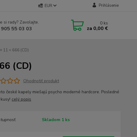
Prihlásenie
EUR
e si rady? Zavolajte.
0
ks
za
0,00 €
 905 55 03 03
 + 11 = 666 (CD)
666 (CD)
Ohodnotiť produkt
eto české kapely miešajú psycho moderné hardcore. Posledné
é kusy!
celý popis
tupnosť
Skladom 1 ks