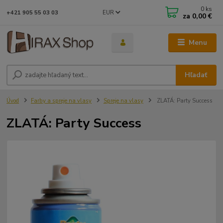
0
ks
EUR
+421 905 55 03 03
za
0,00 €
Menu
Hľadať
Úvod
Farby a spreje na vlasy
Spreje na vlasy
ZLATÁ: Party Success
ZLATÁ: Party Success