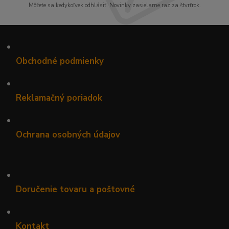
Môžete sa kedykoľvek odhlásiť. Novinky zasielame raz za štvrťrok.
•
Obchodné podmienky
•
Reklamačný poriadok
•
Ochrana osobných údajov
•
Doručenie tovaru a poštovné
•
Kontakt