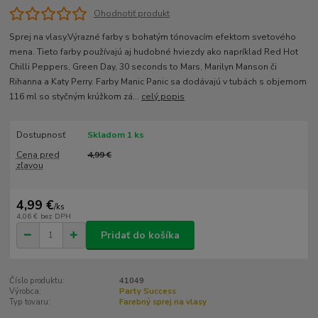
Ohodnotiť produkt
Sprej na vlasy.Výrazné farby s bohatým tónovacím efektom svetového
mena. Tieto farby používajú aj hudobné hviezdy ako napríklad Red Hot
Chilli Peppers, Green Day, 30 seconds to Mars, Marilyn Manson či
Rihanna a Katy Perry. Farby Manic Panic sa dodávajú v tubách s objemom
116 ml so styčným krúžkom zá...
celý popis
Dostupnosť
Skladom 1 ks
Cena pred
4,99 €
zľavou
4,99 €
/
ks
4,06 €
bez DPH
Pridať do košíka
Číslo produktu:
41049
Výrobca:
Party Success
Typ tovaru:
Farebný sprej na vlasy