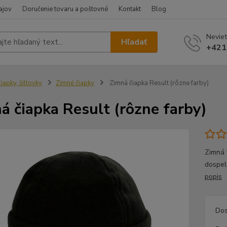
ajov
Doručenie tovaru a poštovné
Kontakt
Blog
Neviet
Hľadať
+421
iapky, šiltovky
Zimné čiapky
Zimná čiapka Result (rôzne farby)
á čiapka Result (rôzne farby)
Zimná f
dospel
popis
Dos