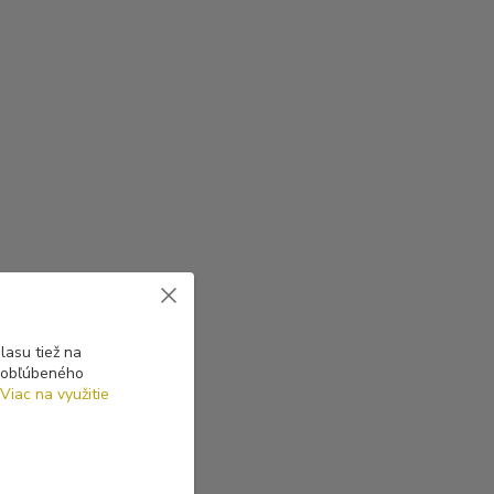
asu tiež na
o obľúbeného
Viac na využitie