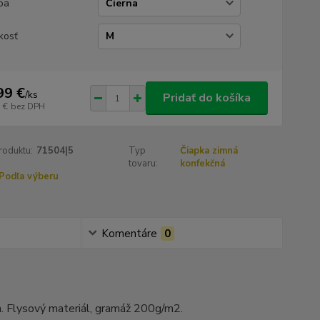
ba
kosť
99 €
/
ks
Pridať do košíka
 €
bez DPH
roduktu:
71504|5
Typ
Čiapka zimná
tovaru:
konfekčná
Podľa výberu
Komentáre
0
ch. Flysový materiál, gramáž 200g/m2.