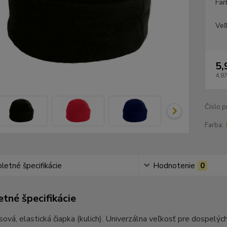
Far
Veľ
5,
4,87
Číslo p
Farba:
etné špecifikácie
Hodnotenie
0
tné špecifikácie
sová, elastická čiapka (kulich). Univerzálna veľkosť pre dospelý