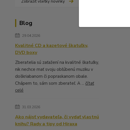
Zobraziť všetky novinky
Blog
29.04.2026
Kvalitné CD a kazetové škatuľky,
DVD boxy
Zberatelia sú zaťažení na kvalitné škatuľky,
nik nechce mať svoju obľúbenú muziku v
doškriabanom či popraskanom obale.
Chápem to, sám som zberateľ. A ...
čítať
celé
31.03.2026
Ako nájsť vydavateľa, či vydať vlastnú
knihu? Rady a tipy od Hiraxa