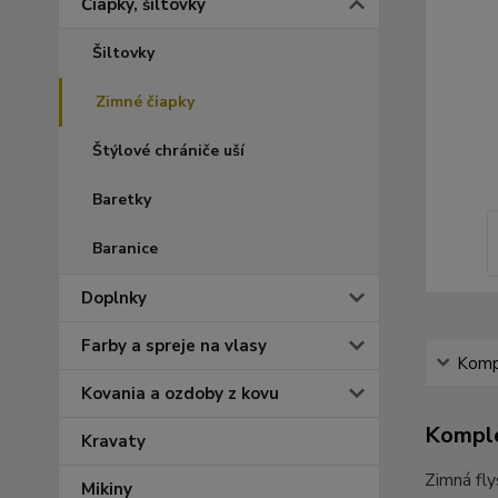
Čiapky, šiltovky
Šiltovky
Zimné čiapky
Štýlové chrániče uší
Baretky
Baranice
Doplnky
Farby a spreje na vlasy
Kompl
Kovania a ozdoby z kovu
Komple
Kravaty
Zimná fly
Mikiny