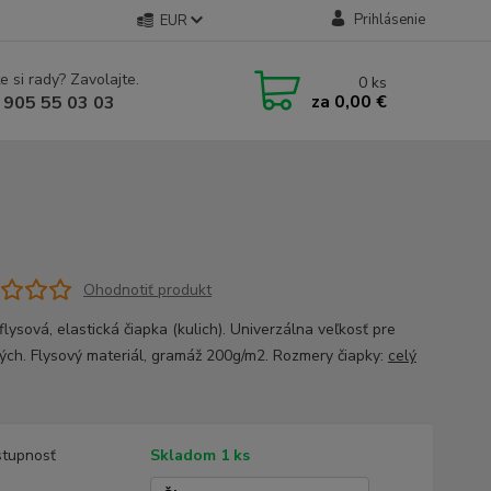
Prihlásenie
EUR
e si rady? Zavolajte.
0
ks
za
0,00 €
 905 55 03 03
Ohodnotiť produkt
lysová, elastická čiapka (kulich). Univerzálna veľkosť pre
ých. Flysový materiál, gramáž 200g/m2. Rozmery čiapky:
celý
tupnosť
Skladom 1 ks