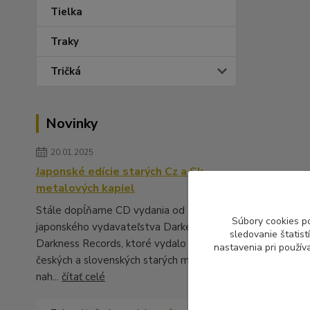
Tielka
Traky
Tričká
Novinky
20.01.2025
Japonské edície starých Cz a Sk
metalových kapiel
Stále dopĺňame CD vydania od
Súbory cookies p
japonského vydavateľstva Darker Than
sledovanie štatis
Darkness Records, ktoré vydalo množstvo
nastavenia pri použív
českých a slovenských starých metalových
nah...
čítať celé