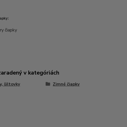
apky:
zaradený v kategóriách
y, šiltovky
Zimné čiapky