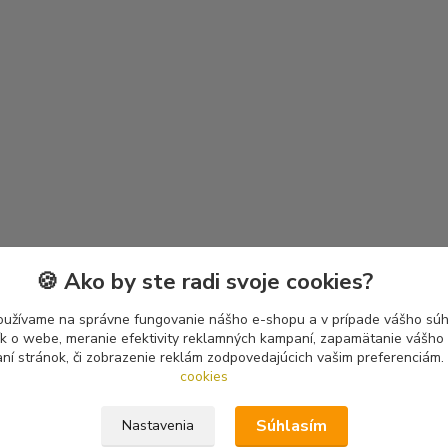
🍪 Ako by ste radi svoje cookies?
oužívame na správne fungovanie nášho e-shopu a v prípade vášho súhl
tík o webe, meranie efektivity reklamných kampaní, zapamätanie vášh
aní stránok, či zobrazenie reklám zodpovedajúcich vašim preferenciám.
cookies
Súhlasím
Nastavenia