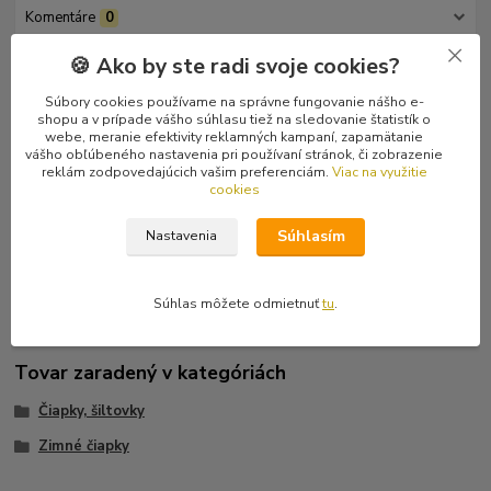
Komentáre
0
🍪 Ako by ste radi svoje cookies?
Kompletné špecifikácie
Súbory cookies používame na správne fungovanie nášho e-
shopu a v prípade vášho súhlasu tiež na sledovanie štatistík o
Zimná flysová, elastická čiapka (kulich). Univerzálna veľkosť pre
webe, meranie efektivity reklamných kampaní, zapamätanie
dospelých. Flysový materiál, gramáž 200g/m2.
vášho obľúbeného nastavenia pri používaní stránok, či zobrazenie
reklám zodpovedajúcich vašim preferenciám.
Viac na využitie
cookies
Rozmery čiapky:
Súhlasím
Nastavenia
Súhlas môžete odmietnuť
tu
.
Tovar zaradený v kategóriách
Čiapky, šiltovky
Zimné čiapky