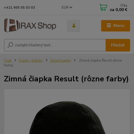
0
ks
EUR
+421 905 55 03 03
za
0,00 €
Menu
Hľadať
Úvod
Čiapky, šiltovky
Zimné čiapky
Zimná čiapka Result (rôzne
farby)
Zimná čiapka Result (rôzne farby)