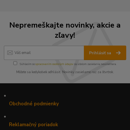
Nepremeškajte novinky, akcie a
zľavy!
Prihlásiť sa
Súhlasím so
spracovaním osobných údajov
za účelom zasielania newslettera.
Môžete sa kedykoľvek odhlásiť. Novinky zasielame raz za štvrťrok.
•
Obchodné podmienky
•
Reklamačný poriadok