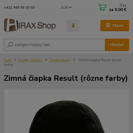
0
ks
EUR
+421 905 55 03 03
za
0,00 €
Menu
Hľadať
Úvod
Čiapky, šiltovky
Zimné čiapky
Zimná čiapka Result (rôzne
farby)
Zimná čiapka Result (rôzne farby)