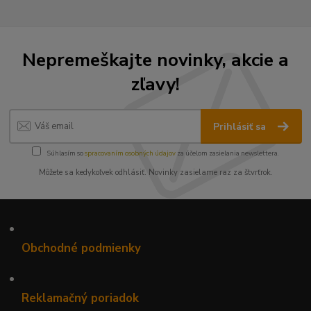
Nepremeškajte novinky, akcie a
zľavy!
Prihlásiť sa
Súhlasím so
spracovaním osobných údajov
za účelom zasielania newslettera.
Môžete sa kedykoľvek odhlásiť. Novinky zasielame raz za štvrťrok.
•
Obchodné podmienky
•
Reklamačný poriadok