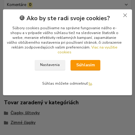
Komentáre
0
🍪 Ako by ste radi svoje cookies?
Kompletné špecifikácie
Súbory cookies používame na správne fungovanie nášho e-
shopu a v prípade vášho súhlasu tiež na sledovanie štatistík o
Zimná flysová, elastická čiapka (kulich). Univerzálna veľkosť pre
webe, meranie efektivity reklamných kampaní, zapamätanie
dospelých. Flysový materiál, gramáž 200g/m2.
vášho obľúbeného nastavenia pri používaní stránok, či zobrazenie
reklám zodpovedajúcich vašim preferenciám.
Viac na využitie
cookies
Rozmery čiapky:
Súhlasím
Nastavenia
Súhlas môžete odmietnuť
tu
.
Tovar zaradený v kategóriách
Čiapky, šiltovky
Zimné čiapky