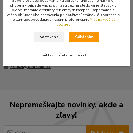
Súbory cookies používame na správne fungovanie nášho e-
shopu a v prípade vášho súhlasu tiež na sledovanie štatistík o
Kompletné špecifikácie
webe, meranie efektivity reklamných kampaní, zapamätanie
vášho obľúbeného nastavenia pri používaní stránok, či zobrazenie
reklám zodpovedajúcich vašim preferenciám.
Viac na využitie
Originálne podkolienky Rock Daddy. Materiál: 80% bavlna 20%
cookies
spandex. Dĺžka: 42 cm. Posledné dva páry.
Súhlasím
Nastavenia
Tovar zaradený v kategóriách
Súhlas môžete odmietnuť
tu
.
Ponožky, podkolienky
Nepremeškajte novinky, akcie a
zľavy!
Prihlásiť sa