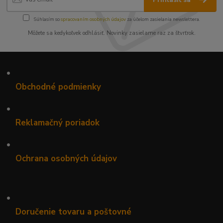
Súhlasím so
spracovaním osobných údajov
za účelom zasielania newslettera.
Môžete sa kedykoľvek odhlásiť. Novinky zasielame raz za štvrťrok.
•
Obchodné podmienky
•
Reklamačný poriadok
•
Ochrana osobných údajov
•
Doručenie tovaru a poštovné