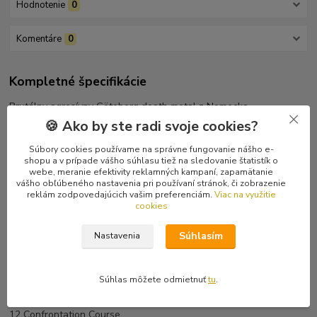
Hodnotenie
0
Komentáre
0
Kompletné špecifikácie
Brutálny agresívny Göteborg death metal z Nemecka.
🍪 Ako by ste radi svoje cookies?
Tracklist
Súbory cookies používame na správne fungovanie nášho e-
1 Intro
shopu a v prípade vášho súhlasu tiež na sledovanie štatistík o
2 The Exhumation
webe, meranie efektivity reklamných kampaní, zapamätanie
3 Contracts
vášho obľúbeného nastavenia pri používaní stránok, či zobrazenie
4 Dead Memory
reklám zodpovedajúcich vašim preferenciám.
Viac na využitie
cookies
5 The Afermath
6 December
Súhlasím
Nastavenia
7 Continual Decline
8 Nuclear Wounds
9 Unholy War
Súhlas môžete odmietnuť
tu
.
10 Beg Forgiveness
11 Armed Innocence
12 Confrontation Course