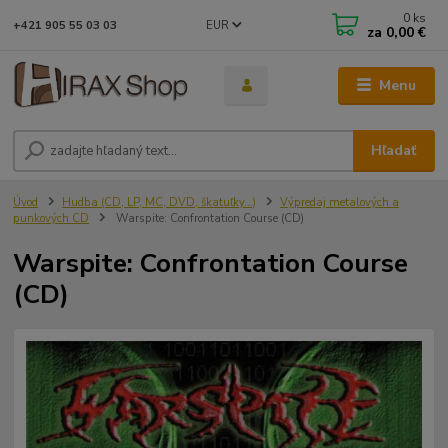
0
ks
EUR
+421 905 55 03 03
za
0,00 €
Menu
Hľadať
Úvod
Hudba (CD, LP, MC, DVD, škatuľky...)
Výpredaj metalových a
punkových CD
Warspite: Confrontation Course (CD)
Warspite: Confrontation Course
(CD)