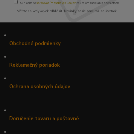
Súhlasím so
spracovaním osobných údajov
za účelom zasielania newslettera.
Môžete sa kedykoľvek odhlásiť. Novinky zasielame raz za štvrťrok.
•
Obchodné podmienky
•
Reklamačný poriadok
•
Ochrana osobných údajov
•
Doručenie tovaru a poštovné
•