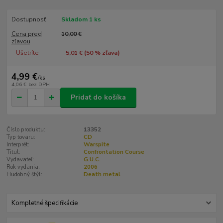
Dostupnosť
Skladom 1 ks
Cena pred
10,00 €
zľavou
Ušetríte
5,01 € (
50
% zľava)
4,99 €
/
ks
4,06 €
bez DPH
Pridať do košíka
Číslo produktu:
13352
Typ tovaru:
CD
Interprét:
Warspite
Titul:
Confrontation Course
Vydavateľ:
G.U.C.
Rok vydania:
2006
Hudobný štýl:
Death metal
Kompletné špecifikácie