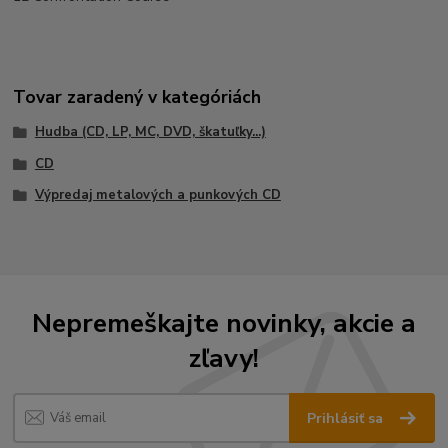
Tovar zaradený v kategóriách
Hudba (CD, LP, MC, DVD, škatuľky...)
CD
Výpredaj metalových a punkových CD
Nepremeškajte novinky, akcie a
zľavy!
Prihlásiť sa