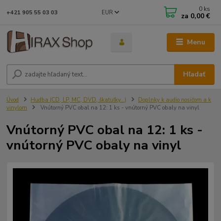
0
ks
EUR
+421 905 55 03 03
za
0,00 €
Menu
Hľadať
Úvod
Hudba (CD, LP, MC, DVD, škatuľky...)
Doplnky k audio nosičom a k
vinylom
Vnútorný PVC obal na 12: 1 ks - vnútorný PVC obaly na vinyl
Vnútorný PVC obal na 12: 1 ks -
vnútorný PVC obaly na vinyl