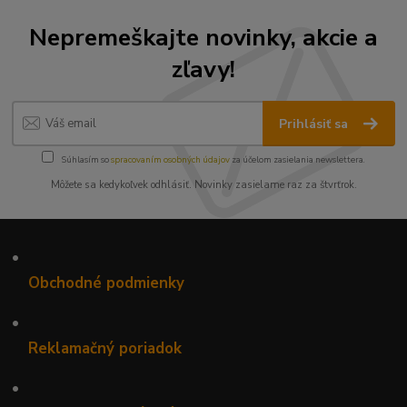
Nepremeškajte novinky, akcie a
zľavy!
Prihlásiť sa
Súhlasím so
spracovaním osobných údajov
za účelom zasielania newslettera.
Môžete sa kedykoľvek odhlásiť. Novinky zasielame raz za štvrťrok.
•
Obchodné podmienky
•
Reklamačný poriadok
•