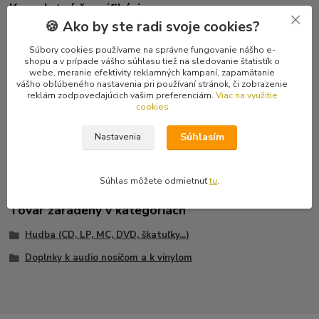
Kompletné špecifikácie
🍪 Ako by ste radi svoje cookies?
Kvalitný PVC priesvitný obal na 12" vinyl.
Súbory cookies používame na správne fungovanie nášho e-
shopu a v prípade vášho súhlasu tiež na sledovanie štatistík o
- Vnútorný antistatický obal na LP platňu
webe, meranie efektivity reklamných kampaní, zapamätanie
- Spodné kruhové vykrojenie
vášho obľúbeného nastavenia pri používaní stránok, či zobrazenie
- Obal chráni LP platňu pred poškriabaním, prachom a zamedzujú
reklám zodpovedajúcich vašim preferenciám.
Viac na využitie
cookies
vzniku statického náboja
- Obal je vyrobený z priesvitného high-polyetylénu (HDPE)
Súhlasím
Nastavenia
Súhlas môžete odmietnuť
tu
.
Tovar zaradený v kategóriách
Hudba (CD, LP, MC, DVD, škatuľky...)
Doplnky k audio nosičom a k vinylom