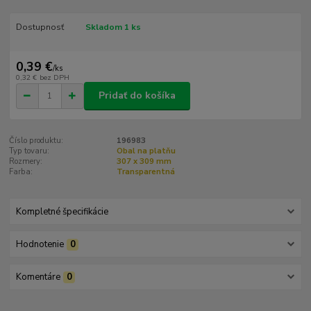
Dostupnosť
Skladom 1 ks
0,39 €
/
ks
0,32 €
bez DPH
Pridať do košíka
Číslo produktu:
196983
Typ tovaru:
Obal na platňu
Rozmery:
307 x 309 mm
Farba:
Transparentná
Kompletné špecifikácie
Hodnotenie
0
Komentáre
0