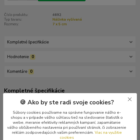
Číslo produktu:
4692
Typ tovaru:
Nášivka vyšívaná
Rozmery:
7 x 5 cm
Kompletné špecifikácie
Hodnotenie
0
Komentáre
0
Kompletné špecifikácie
🍪 Ako by ste radi svoje cookies?
Česká zástava vo veľkosti 7 x 5 cm.
Súbory cookies používame na správne fungovanie nášho e-
shopu a v prípade vášho súhlasu tiež na sledovanie štatistík o
webe, meranie efektivity reklamných kampaní, zapamätanie
vášho obľúbeného nastavenia pri používaní stránok, či zobrazenie
Tovar zaradený v kategóriách
reklám zodpovedajúcich vašim preferenciám.
Viac na využitie
cookies