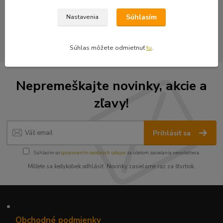
Nášivky
Súhlasím
Nastavenia
Vyšívané nášivky
Súhlas môžete odmietnuť
tu
.
Nepremeškajte novinky, akcie a
zľavy!
Prihlásiť sa
Súhlasím so
spracovaním osobných údajov
za účelom zasielania newslettera.
Môžete sa kedykoľvek odhlásiť. Novinky zasielame raz za štvrťrok.
•
Obchodné podmienky