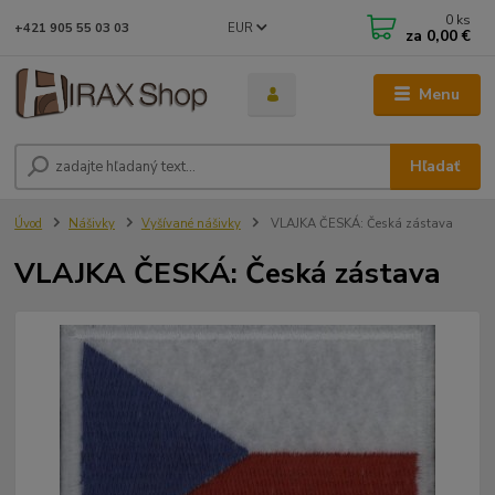
0
ks
EUR
+421 905 55 03 03
za
0,00 €
Menu
Hľadať
Úvod
Nášivky
Vyšívané nášivky
VLAJKA ČESKÁ: Česká zástava
VLAJKA ČESKÁ: Česká zástava