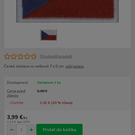
Ohodnotiť produkt
Česká zástava vo veľkosti 7 x 5 cm.
celý popis
Dostupnosť
Skladom 1 ks
Cena pred
5,00 €
zľavou
Ušetríte
1,01 € (
20
% zľava)
3,99 €
/
ks
3,24 €
bez DPH
Pridať do košíka