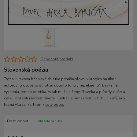
Ohodnotiť produkt
Slovenská poézia
Tretia Hiraxova básnická zbierka prináša slová, v ktorých na úkor
autorovho citového striptízu ubudlo toho „nepekného“. Láska, jej
vyznania, jemná poetika, vzťah muža a ženy, človeka a prírody, duše a
celku, bolesti i radosti života. Ilustrácie nenakreslil v tichu nik iný, ako
lesná víla Janka Thomk
celý popis
Dostupnosť
Skladom 1 ks