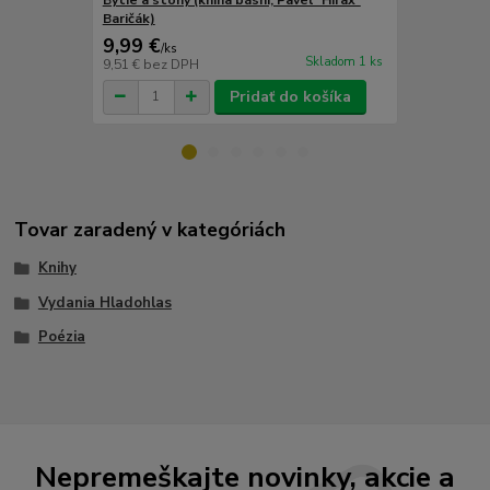
Baričák)
9,99 €
9,99 €
/
ks
/
ks
Skladom 1 ks
9,51 €
bez DPH
9,51 €
bez D
Pridať do košíka
Tovar zaradený v kategóriách
Knihy
Vydania Hladohlas
Poézia
Nepremeškajte novinky, akcie a