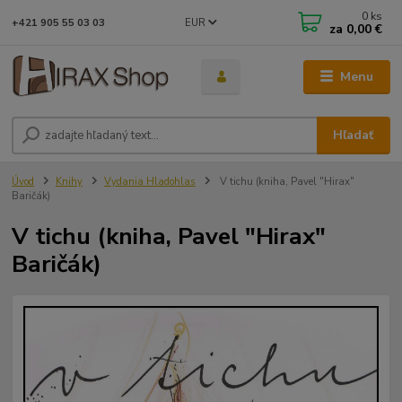
0
ks
EUR
+421 905 55 03 03
za
0,00 €
Menu
Hľadať
Úvod
Knihy
Vydania Hladohlas
V tichu (kniha, Pavel "Hirax"
Baričák)
V tichu (kniha, Pavel "Hirax"
Baričák)