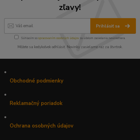
zľavy!
Prihlásiť sa
Súhlasím so
spracovaním osobných údajov
za účelom zasielania newslettera.
Môžete sa kedykoľvek odhlásiť. Novinky zasielame raz za štvrťrok.
•
Obchodné podmienky
•
Reklamačný poriadok
•
Ochrana osobných údajov