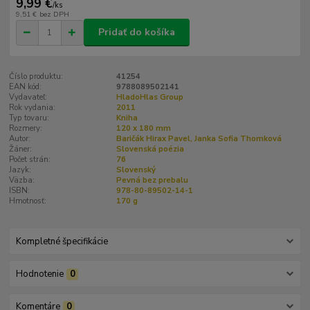
9,99 €
/
ks
9,51 €
bez DPH
Pridať do košíka
Číslo produktu:
41254
EAN kód:
9788089502141
Vydavateľ:
HladoHlas Group
Rok vydania:
2011
Typ tovaru:
Kniha
Rozmery:
120 x 180 mm
Autor:
Baričák Hirax Pavel, Janka Sofia Thomková
Žáner:
Slovenská poézia
Počet strán:
76
Jazyk:
Slovenský
Väzba:
Pevná bez prebalu
ISBN:
978-80-89502-14-1
Hmotnosť:
170 g
Kompletné špecifikácie
Hodnotenie
0
Komentáre
0