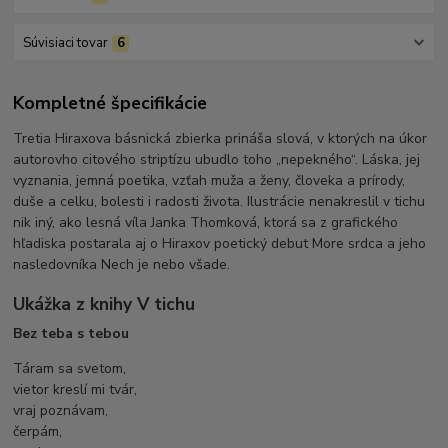
Súvisiaci tovar
6
Kompletné špecifikácie
Tretia Hiraxova básnická zbierka prináša slová, v ktorých na úkor
autorovho citového striptízu ubudlo toho „nepekného“. Láska, jej
vyznania, jemná poetika, vzťah muža a ženy, človeka a prírody,
duše a celku, bolesti i radosti života. Ilustrácie nenakreslil v tichu
nik iný, ako lesná víla Janka Thomková, ktorá sa z grafického
hľadiska postarala aj o Hiraxov poetický debut More srdca a jeho
nasledovníka Nech je nebo všade.
Ukážka z knihy V tichu
Bez teba s tebou
Táram sa svetom,
vietor kreslí mi tvár,
vraj poznávam,
čerpám,