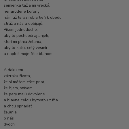
semienka ťažia mi vrecká,
nenarodené koruny
nám už teraz robia tieň k obedu,
strážia nás a dobíjajú.
Píšem jednoducho,
aby to pochopili aj anjeli,
ktorí mi plnia želania,
aby to začul celý vesmír
a naplnil moje žitie blahom.
A ďakujem
zázraku života,
že si môžem ešte priať,
že žijem, snívam,
že pery majú dovolené
a hlavne celou bytosťou túžia
a chcú spriadať
želania
o nás
dvoch.