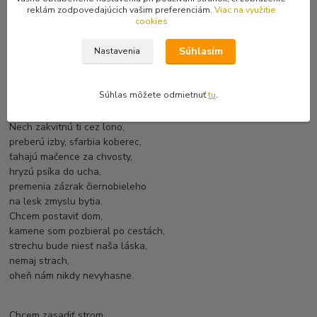
Chýbaš mi.
reklám zodpovedajúcich vašim preferenciám.
Viac na využitie
cookies
A ani nádhera matičky Zeme
nepláta dieru za tebou.
Súhlasím
Nastavenia
Chcem robiť to mužské,
spraviť ti chlapčeka,
potom dievčatko
Súhlas môžete odmietnuť
tu
.
a za nimi oživiť aspoň ďalších
päť hladných hláskov.
Nech zakvitnú ti cez lono,
preberú izby, sfarbia koberec,
ťahajú mačence za chvosty,
hryzú psíka do ucha,
premenia zázrak čiernobieleho
na lesk zmyslu bytia.
Chcem postaviť dom,
kamene som pozbieral po cestách,
strechu bude niesť naša láska,
nemaj strach,
oheň nám nikdy nevyhasne.
Chcem zasadiť strom,