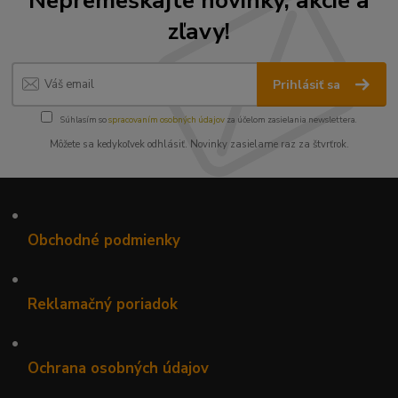
zľavy!
Prihlásiť sa
Súhlasím so
spracovaním osobných údajov
za účelom zasielania newslettera.
Môžete sa kedykoľvek odhlásiť. Novinky zasielame raz za štvrťrok.
•
Obchodné podmienky
•
Reklamačný poriadok
•
Ochrana osobných údajov