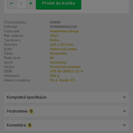
Pridať do košíka
Číslo produktu:
55808
EAN kód:
9788089502219
Vydavateľ:
HladoHlas Group
Rok vydania:
2012
Typ tovaru:
Kniha
Rozmery:
210 x 297 mm
Autor:
Gahérová Lenka
Žáner:
Rozprávky
Počet strán:
96
Jazyk:
Slovenský
Väzba:
Pevná bez prebalu
ISBN:
978-80-89502-21-9
Hmotnosť:
550 g
Vekové zaradenie:
Po 4. tiredu ZŠ
Kompletné špecifikácie
Hodnotenie
0
Komentáre
0