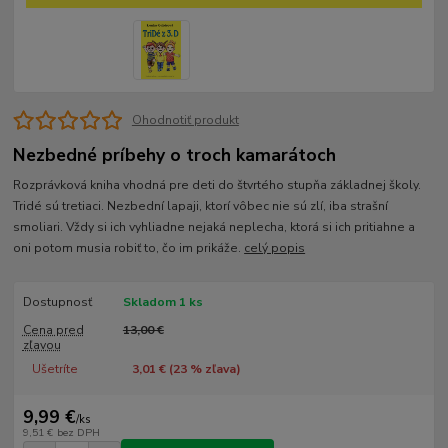
Ohodnotiť produkt
Nezbedné príbehy o troch kamarátoch
Rozprávková kniha vhodná pre deti do štvrtého stupňa základnej školy.
Tridé sú tretiaci. Nezbední lapaji, ktorí vôbec nie sú zlí, iba strašní
smoliari. Vždy si ich vyhliadne nejaká neplecha, ktorá si ich pritiahne a
oni potom musia robiť to, čo im prikáže.
celý popis
Dostupnosť
Skladom 1 ks
Cena pred
13,00 €
zľavou
Ušetríte
3,01 € (
23
% zľava)
9,99 €
/
ks
9,51 €
bez DPH