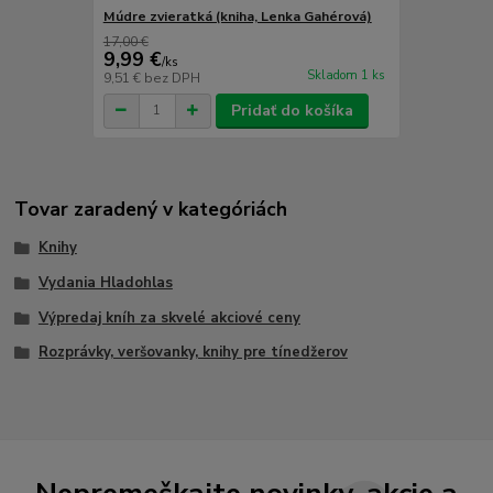
Múdre zvieratká (kniha, Lenka Gahérová)
17,00 €
9,99 €
/
ks
Skladom 1 ks
9,51 €
bez DPH
Pridať do košíka
Tovar zaradený v kategóriách
Knihy
Vydania Hladohlas
Výpredaj kníh za skvelé akciové ceny
Rozprávky, veršovanky, knihy pre tínedžerov
Nepremeškajte novinky, akcie a