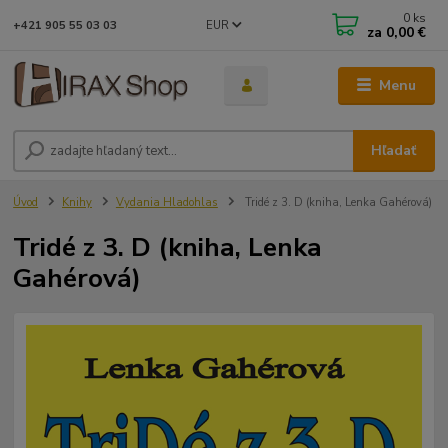
0
ks
EUR
+421 905 55 03 03
za
0,00 €
Menu
Hľadať
Úvod
Knihy
Vydania Hladohlas
Tridé z 3. D (kniha, Lenka Gahérová)
Tridé z 3. D (kniha, Lenka
Gahérová)