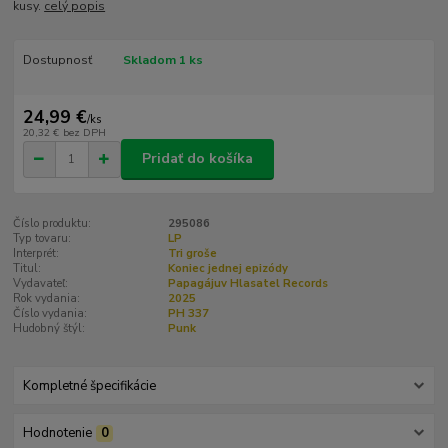
kusy.
celý popis
Dostupnosť
Skladom 1 ks
24,99 €
/
ks
20,32 €
bez DPH
Pridať do košíka
Číslo produktu:
295086
Typ tovaru:
LP
Interprét:
Tri groše
Titul:
Koniec jednej epizódy
Vydavateľ:
Papagájuv Hlasatel Records
Rok vydania:
2025
Číslo vydania:
PH 337
Hudobný štýl:
Punk
Kompletné špecifikácie
Hodnotenie
0