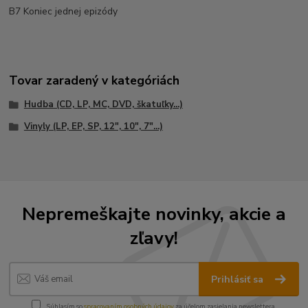
B7 Koniec jednej epizódy
Tovar zaradený v kategóriách
Hudba (CD, LP, MC, DVD, škatuľky...)
Vinyly (LP, EP, SP, 12", 10", 7"...)
Nepremeškajte novinky, akcie a
zľavy!
Prihlásiť sa
Súhlasím so
spracovaním osobných údajov
za účelom zasielania newslettera.