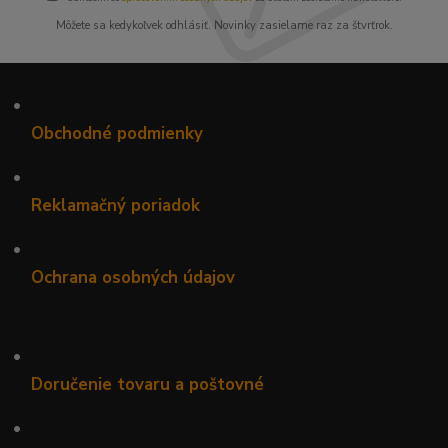
Môžete sa kedykoľvek odhlásiť. Novinky zasielame raz za štvrťrok.
•
Obchodné podmienky
•
Reklamačný poriadok
•
Ochrana osobných údajov
•
Doručenie tovaru a poštovné
•