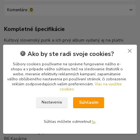
Komentáre
0
Kompletné špecifikácie
Kultový slovenský punk a ich prvý album vydaný aj na platni.
Posledné tri kusy.
🍪 Ako by ste radi svoje cookies?
Tracklist:
Súbory cookies používame na správne fungovanie nášho e-
A1 Pod šťastnou hviezdou
shopu a v prípade vášho súhlasu tiež na sledovanie štatistík o
A2 Sloboda
webe, meranie efektivity reklamných kampaní, zapamätanie
A3 Vravela mi mama
vášho obľúbeného nastavenia pri používaní stránok, či zobrazenie
reklám zodpovedajúcich vašim preferenciám.
Viac na využitie
A4 Sirény
cookies
A5 Baník
A6 Garáže
Súhlasím
Nastavenia
B1 Postavičky
B2 Martinkov potok
B3 My Way
Súhlas môžete odmietnuť
tu
.
B4 Sonety
B5 Ostrovček v Egeji
B6 Kasárne