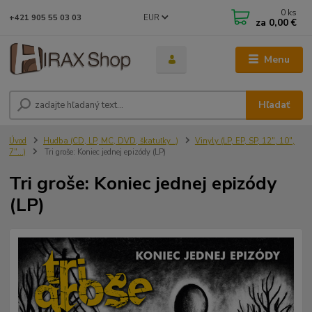
0
ks
EUR
+421 905 55 03 03
za
0,00 €
Menu
Hľadať
Úvod
Hudba (CD, LP, MC, DVD, škatuľky...)
Vinyly (LP, EP, SP, 12", 10",
7"...)
Tri groše: Koniec jednej epizódy (LP)
Tri groše: Koniec jednej epizódy
(LP)