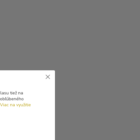
asu tiež na
o obľúbeného
Viac na využitie