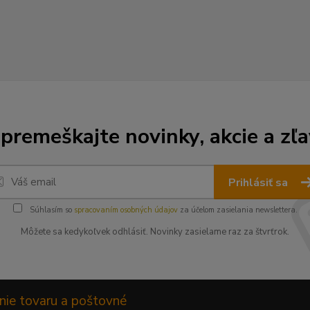
premeškajte novinky, akcie a zľa
Prihlásiť sa
Súhlasím so
spracovaním osobných údajov
za účelom zasielania newslettera.
Môžete sa kedykoľvek odhlásiť. Novinky zasielame raz za štvrťrok.
nie tovaru a poštovné