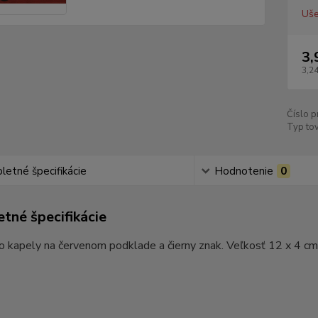
Uše
3,
3,24
Číslo p
Typ tov
etné špecifikácie
Hodnotenie
0
tné špecifikácie
o kapely na červenom podklade a čierny znak. Veľkosť 12 x 4 cm