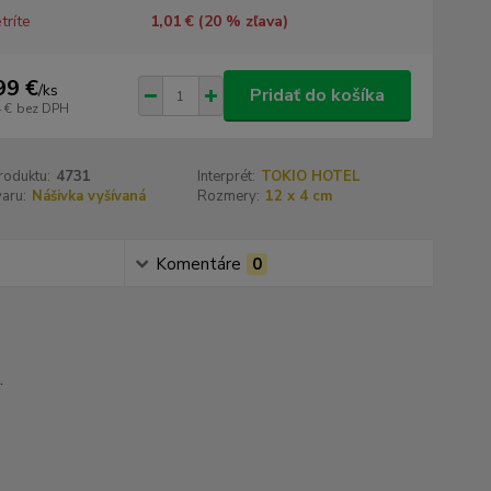
tríte
1,01 € (
20
% zľava)
99 €
/
ks
Pridať do košíka
 €
bez DPH
roduktu:
4731
Interprét:
TOKIO HOTEL
aru:
Nášivka vyšívaná
Rozmery:
12 x 4 cm
Komentáre
0
.