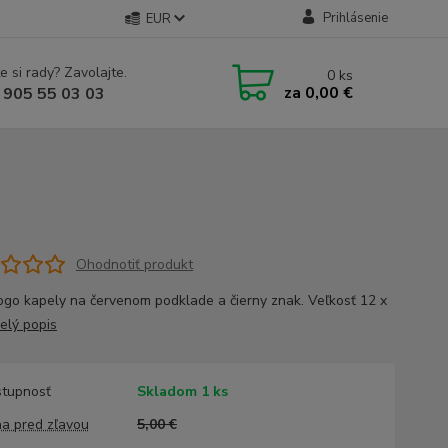
Prihlásenie
EUR
e si rady? Zavolajte.
0
ks
za
0,00 €
 905 55 03 03
Ohodnotiť produkt
logo kapely na červenom podklade a čierny znak. Veľkosť 12 x
elý popis
tupnosť
Skladom 1 ks
a pred zľavou
5,00 €