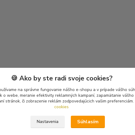
🍪 Ako by ste radi svoje cookies?
oužívame na správne fungovanie nášho e-shopu a v prípade vášho súhl
tík o webe, meranie efektivity reklamných kampaní, zapamätanie vášh
aní stránok, či zobrazenie reklám zodpovedajúcich vašim preferenciám.
cookies
Súhlasím
Nastavenia