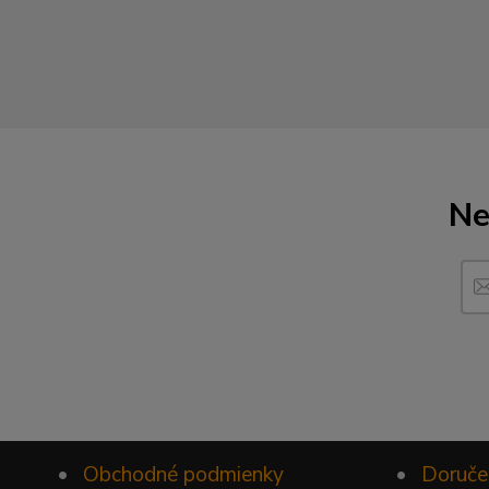
Ne
•
Obchodné podmienky
•
Doruče