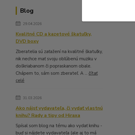
Blog
29.04.2026
Kvalitné CD a kazetové škatuľky,
DVD boxy
Zberatelia sú zaťažení na kvalitné škatuľky,
nik nechce mať svoju obľúbenú muziku v
doškriabanom či popraskanom obale.
Chápem to, sám som zberateľ. A ...
čítať
celé
31.03.2026
Ako nájsť vydavateľa, či vydať vlastnú
knihu? Rady a tipy od Hiraxa
Spísal som blog na tému ako vydať knihu -
buď si nájdete vydavateľa (ale aj to má