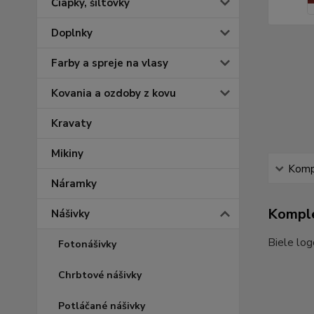
Čiapky, šiltovky
Doplnky
Farby a spreje na vlasy
Kovania a ozdoby z kovu
Kravaty
Mikiny
Kompl
Náramky
Komple
Nášivky
Biele log
Fotonášivky
Chrbtové nášivky
Potláčané nášivky