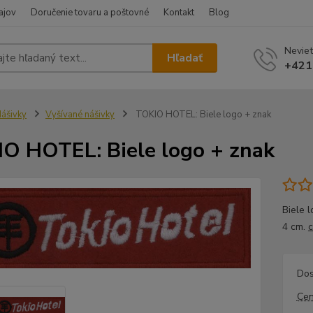
ajov
Doručenie tovaru a poštovné
Kontakt
Blog
Neviet
Hľadať
+421
ášivky
Vyšívané nášivky
TOKIO HOTEL: Biele logo + znak
O HOTEL: Biele logo + znak
Biele 
4 cm.
c
Dos
Cen