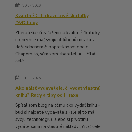
29.04.2026
Kvalitné CD a kazetové škatuľky,
DVD boxy
Zberatelia sú zaťažení na kvalitné škatuľky,
nik nechce mať svoju obľúbenú muziku v
doškriabanom či popraskanom obale.
Chápem to, sám som zberateľ. A ...
čítať
celé
31.03.2026
Ako nájsť vydavateľa, či vydať vlastnú
knihu? Rady a tipy od Hiraxa
Spísal som blog na tému ako vydať knihu -
buď si nájdete vydavateľa (ale aj to má
svoju technológiu), alebo si prvotinu
vydáte sami na vlastné náklady...
čítať celé