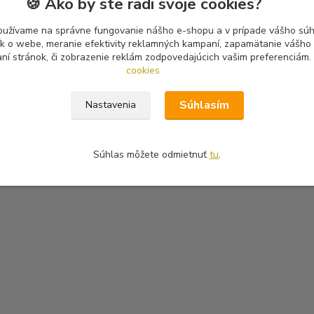
🍪 Ako by ste radi svoje cookies?
oužívame na správne fungovanie nášho e-shopu a v prípade vášho súhl
tík o webe, meranie efektivity reklamných kampaní, zapamätanie vášh
aní stránok, či zobrazenie reklám zodpovedajúcich vašim preferenciám.
cookies
Súhlasím
Nastavenia
Súhlas môžete odmietnuť
tu
.