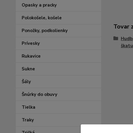
Opasky a pracky
Polokošele, košele
Tovar 
Ponožky, podkolienky
Hudba
Prívesky
škatuľ
Rukavice
Sukne
Šály
Šnúrky do obuvy
Tielka
Traky
Tričká