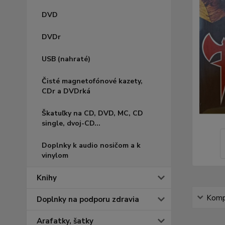
DVD
DVDr
USB (nahraté)
Čisté magnetofónové kazety,
CDr a DVDrká
Škatuľky na CD, DVD, MC, CD
single, dvoj-CD...
Doplnky k audio nosičom a k
vinylom
Knihy
Kompl
Doplnky na podporu zdravia
Arafatky, šatky