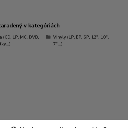
zaradený v kategóriách
 (CD, LP, MC, DVD,
Vinyly (LP, EP, SP, 12", 10",
ky...)
7"...)