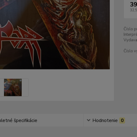
39
32,
Číslo p
Interpré
Vydava
Číslo v
etné špecifikácie
Hodnotenie
0