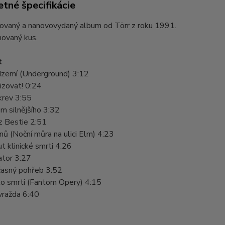
tné špecifikácie
ovaný a nanovovydaný album od Törr z roku 1991.
novaný kus.
t
zemí (Underground) 3:12
izovat! 0:24
krev 3:55
m silnějšího 3:32
 Bestie 2:51
ů (Noční můra na ulici Elm) 4:23
ut klinické smrti 4:26
tor 3:27
asný pohřeb 3:52
to smrti (Fantom Opery) 4:15
ražda 6:40