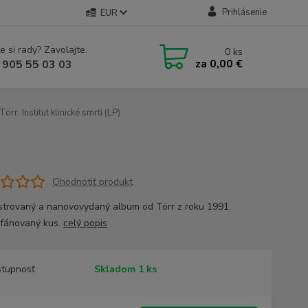
Prihlásenie
EUR
e si rady? Zavolajte.
0
ks
za
0,00 €
 905 55 03 03
Törr: Institut klinické smrti (LP)
Ohodnotiť produkt
trovaný a nanovovydaný album od Törr z roku 1991.
fánovaný kus.
celý popis
tupnosť
Skladom 1 ks