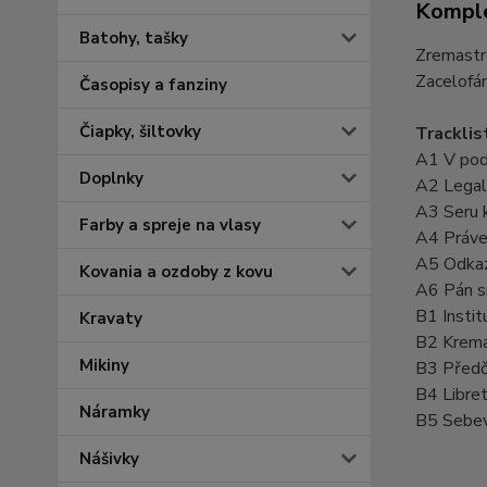
Komple
Batohy, tašky
Zremastr
Zacelofá
Časopisy a fanziny
Čiapky, šiltovky
Tracklis
A1 V pod
Doplnky
A2 Legal
A3 Seru 
Farby a spreje na vlasy
A4 Práve
A5 Odkaz
Kovania a ozdoby z kovu
A6 Pán sn
B1 Instit
Kravaty
B2 Krema
Mikiny
B3 Předč
B4 Libre
Náramky
B5 Sebev
Nášivky