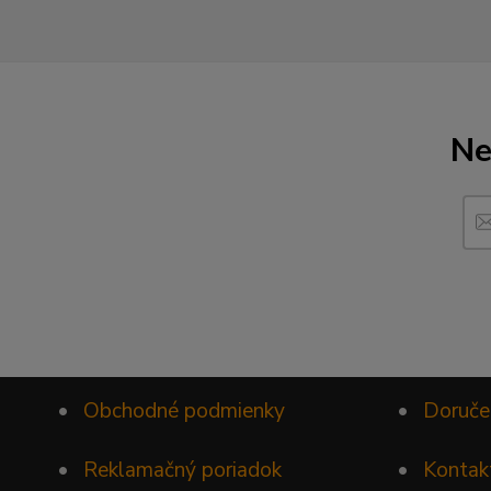
Ne
•
Obchodné podmienky
•
Doruče
•
Reklamačný poriadok
•
Kontak