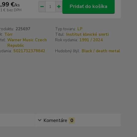
,99 €
/
ks
Pridať do košíka
51 €
bez DPH
roduktu:
225697
Typ tovaru:
LP
t:
Törr
Titul:
Institut klinické smrti
teľ:
Warner Music Czech
Rok vydania:
1991 / 2024
Republic
ydania:
5021732378842
Hudobný štýl:
Black / death metal
Komentáre
0