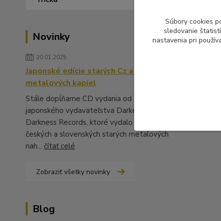
Súbory cookies p
sledovanie štatis
Novinky
nastavenia pri použív
20.01.2025
Japonské edície starých Cz a Sk
metalových kapiel
Stále dopĺňame CD vydania od
japonského vydavateľstva Darker Than
Darkness Records, ktoré vydalo množstvo
českých a slovenských starých metalových
nah...
čítať celé
Zobraziť všetky novinky
Blog