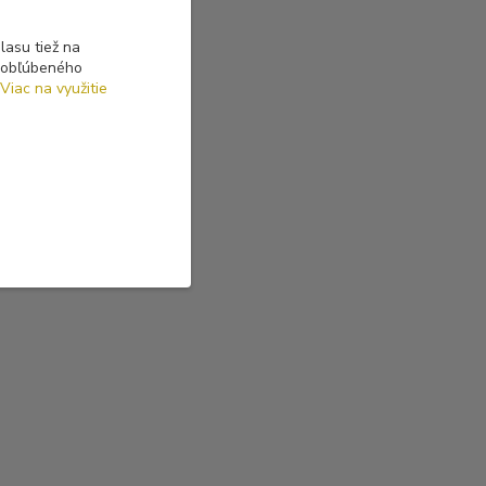
asu tiež na
o obľúbeného
Viac na využitie