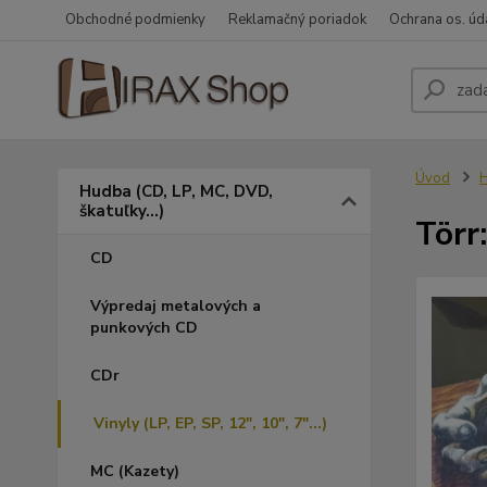
Obchodné podmienky
Reklamačný poriadok
Ochrana os. úd
Úvod
H
Hudba (CD, LP, MC, DVD,
škatuľky...)
Törr:
CD
Výpredaj metalových a
punkových CD
CDr
Vinyly (LP, EP, SP, 12", 10", 7"...)
MC (Kazety)