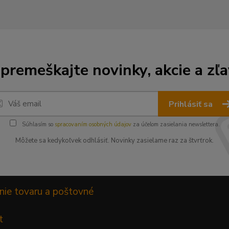
premeškajte novinky, akcie a zľa
Prihlásiť sa
Súhlasím so
spracovaním osobných údajov
za účelom zasielania newslettera.
Môžete sa kedykoľvek odhlásiť. Novinky zasielame raz za štvrťrok.
nie tovaru a poštovné
t