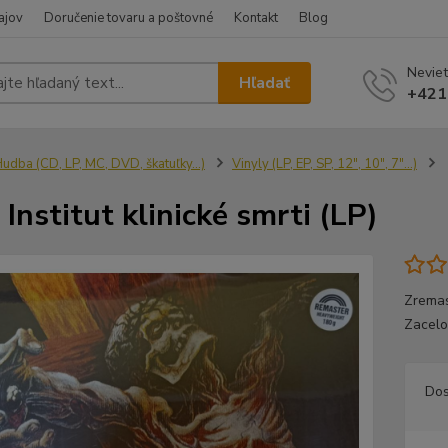
ajov
Doručenie tovaru a poštovné
Kontakt
Blog
Neviet
Hľadať
+421
udba (CD, LP, MC, DVD, škatuľky...)
Vinyly (LP, EP, SP, 12", 10", 7"...)
 Institut klinické smrti (LP)
Zremas
Zacelo
Dos