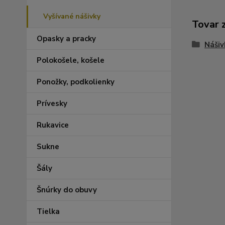
Vyšívané nášivky
Tovar 
Opasky a pracky
Nášiv
Polokošele, košele
Ponožky, podkolienky
Prívesky
Rukavice
Sukne
Šály
Šnúrky do obuvy
Tielka