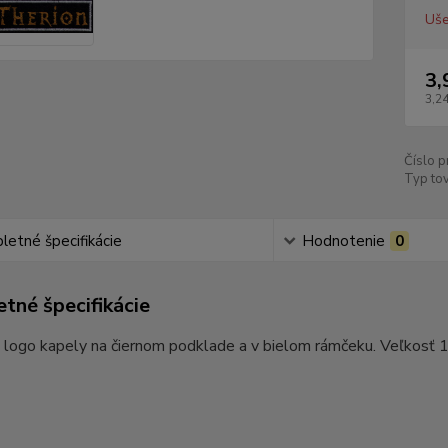
Uše
3,
3,24
Číslo p
Typ tov
etné špecifikácie
Hodnotenie
0
tné špecifikácie
logo kapely na čiernom podklade a v bielom rámčeku. Veľkosť 1