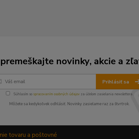
premeškajte novinky, akcie a zľa
Prihlásiť sa
Súhlasím so
spracovaním osobných údajov
za účelom zasielania newslettera.
Môžete sa kedykoľvek odhlásiť. Novinky zasielame raz za štvrťrok.
nie tovaru a poštovné