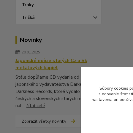
Traky
Tričká
Novinky
20.01.2025
Japonské edície starých Cz a Sk
metalových kapiel
Stále dopĺňame CD vydania od
japonského vydavateľstva Darker Than
Súbory cookies p
Darkness Records, ktoré vydalo množstvo
sledovanie štatis
českých a slovenských starých metalových
nastavenia pri použív
nah...
čítať celé
Zobraziť všetky novinky