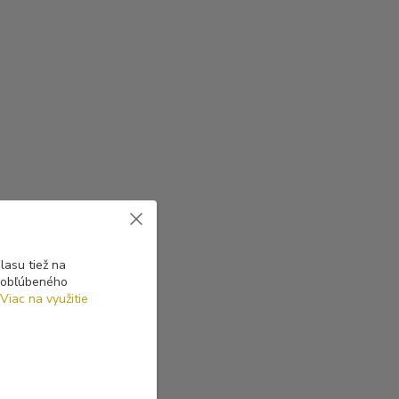
asu tiež na
o obľúbeného
Viac na využitie