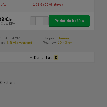
tríte
1,01 € (
20
% zľava)
99 €
/
ks
Pridať do košíka
 €
bez DPH
roduktu:
4792
Interprét:
Therion
aru:
Nášivka vyšívaná
Rozmery:
10 x 3 cm
Komentáre
0
0 x 3 cm.