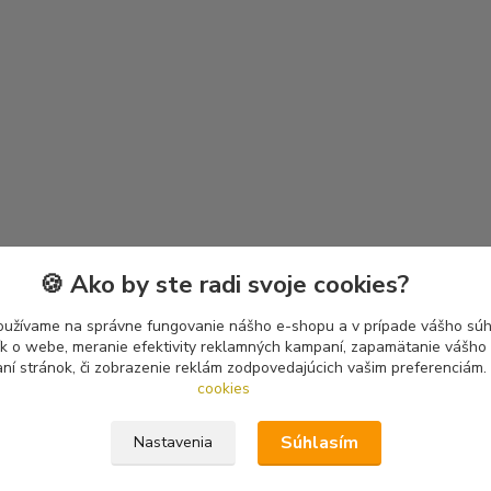
🍪 Ako by ste radi svoje cookies?
oužívame na správne fungovanie nášho e-shopu a v prípade vášho súhl
tík o webe, meranie efektivity reklamných kampaní, zapamätanie vášh
aní stránok, či zobrazenie reklám zodpovedajúcich vašim preferenciám.
cookies
Súhlasím
Nastavenia