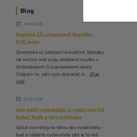
Blog
29.04.2026
Kvalitné CD a kazetové škatuľky,
DVD boxy
Zberatelia sú zaťažení na kvalitné škatuľky,
nik nechce mať svoju obľúbenú muziku v
doškriabanom či popraskanom obale.
Chápem to, sám som zberateľ. A ...
čítať
celé
31.03.2026
Ako nájsť vydavateľa, či vydať vlastnú
knihu? Rady a tipy od Hiraxa
Spísal som blog na tému ako vydať knihu -
buď si nájdete vydavateľa (ale aj to má