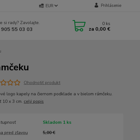
Prihlásenie
EUR
e si rady? Zavolajte.
0
ks
za
0,00 €
 905 55 03 03
u
ámčeku
Ohodnotiť produkt
vé logo kapely na čiernom podklade a v bielom rámčeku.
ť 10 x 3 cm.
celý popis
tupnosť
Skladom 1 ks
a pred zľavou
5,00 €