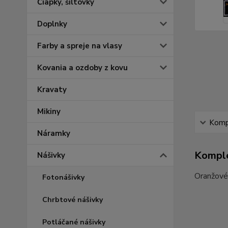
Čiapky, šiltovky
Doplnky
Farby a spreje na vlasy
Kovania a ozdoby z kovu
Kravaty
Mikiny
Kompl
Náramky
Komple
Nášivky
Oranžové 
Fotonášivky
Chrbtové nášivky
Potláčané nášivky