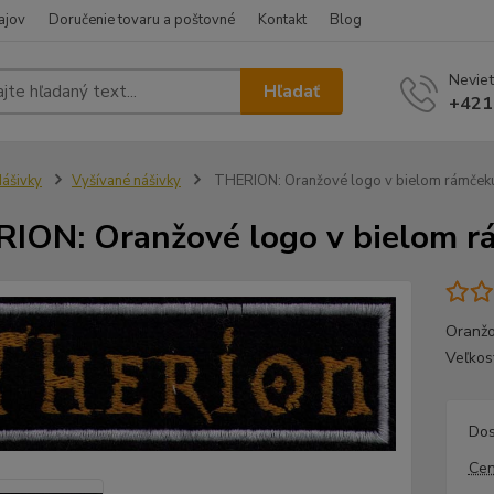
ajov
Doručenie tovaru a poštovné
Kontakt
Blog
Neviet
Hľadať
+421
ášivky
Vyšívané nášivky
THERION: Oranžové logo v bielom rámček
ION: Oranžové logo v bielom r
Oranžo
Veľkos
Dos
Cen