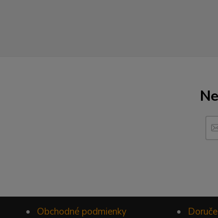
Ne
•
Obchodné podmienky
•
Doruče