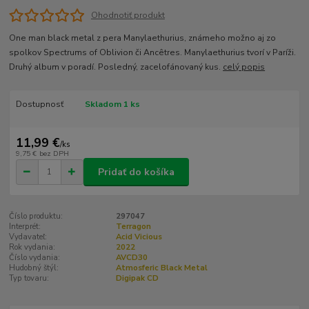
Ohodnotiť produkt
One man black metal z pera Manylaethurius, známeho možno aj zo
spolkov Spectrums of Oblivion či Ancêtres. Manylaethurius tvorí v Paríži.
Druhý album v poradí. Posledný, zacelofánovaný kus.
celý popis
Dostupnosť
Skladom 1 ks
11,99 €
/
ks
9,75 €
bez DPH
Pridať do košíka
Číslo produktu:
297047
Interprét:
Terragon
Vydavateľ:
Acid Vicious
Rok vydania:
2022
Číslo vydania:
AVCD30
Hudobný štýl:
Atmosferic Black Metal
Typ tovaru:
Digipak CD