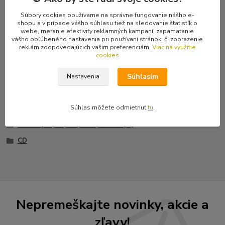
7 L'Ennemi 4:18
8 Le Gouffre 2:52
Súbory cookies používame na správne fungovanie nášho e-
shopu a v prípade vášho súhlasu tiež na sledovanie štatistík o
9 Les Litanies De Satan 7:40
webe, meranie efektivity reklamných kampaní, zapamätanie
10 Duellum 2:37
vášho obľúbeného nastavenia pri používaní stránok, či zobrazenie
11 De Profondis Clamavi 5:18
reklám zodpovedajúcich vašim preferenciám.
Viac na využitie
cookies
12 Moesta Et Errabunda 8:00
Súhlasím
Nastavenia
Tovar zaradený v kategóriách
Súhlas môžete odmietnuť
tu
.
Hudba (CD, LP, MC, DVD, škatuľky...)
CD
Nepremeškajte novinky, akcie a
zľavy!