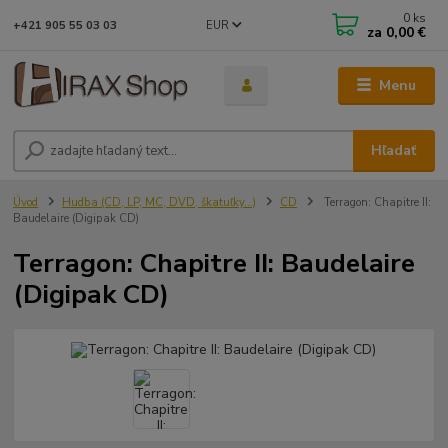
0
ks
EUR
+421 905 55 03 03
za
0,00 €
Menu
Hľadať
Úvod
Hudba (CD, LP, MC, DVD, škatuľky...)
CD
Terragon: Chapitre II:
Baudelaire (Digipak CD)
Terragon: Chapitre II: Baudelaire
(Digipak CD)