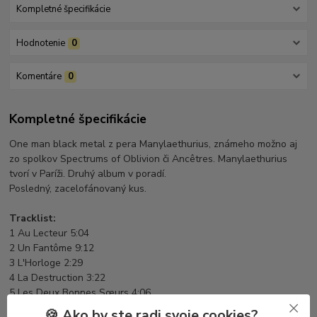
Kompletné špecifikácie
Hodnotenie
0
Komentáre
0
Kompletné špecifikácie
One man black metal z pera Manylaethurius, známeho možno aj
zo spolkov Spectrums of Oblivion či Ancêtres. Manylaethurius
tvorí v Paríži. Druhý album v poradí.
Posledný, zacelofánovaný kus.
Tracklist:
1 Au Lecteur 5:04
2 Un Fantôme 9:12
3 L'Horloge 2:29
4 La Destruction 3:22
5 Les Deux Bonnes Sœurs 4:06
6 Danse Macabre 2:32
🍪 Ako by ste radi svoje cookies?