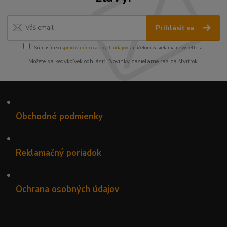
Prihlásiť sa
Súhlasím so
spracovaním osobných údajov
za účelom zasielania newslettera.
Môžete sa kedykoľvek odhlásiť. Novinky zasielame raz za štvrťrok.
•
Obchodné podmienky
•
Reklamačný poriadok
•
Ochrana osobných údajov