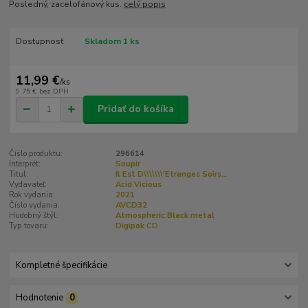
Posledný, zacelofánový kus.
celý popis
Dostupnosť
Skladom 1 ks
11,99 €
/
ks
9,75 €
bez DPH
Pridať do košíka
Číslo produktu:
296614
Interprét:
Soupir
Titul:
Il Est D\\\\\\\'Etranges Soirs...
Vydavateľ:
Acid Vicious
Rok vydania:
2021
Číslo vydania:
AVCD32
Hudobný štýl:
Atmospheric Black metal
Typ tovaru:
Digipak CD
Kompletné špecifikácie
Hodnotenie
0