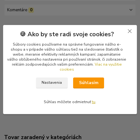
Komentáre
0
Kompletné špecifikácie
🍪 Ako by ste radi svoje cookies?
Atmosferický a depresívny black metal z Francúzska. Debutový
Súbory cookies používame na správne fungovanie nášho e-
materiál.
shopu a v prípade vášho súhlasu tiež na sledovanie štatistík o
Posledný, zacelofánový kus.
webe, meranie efektivity reklamných kampaní, zapamätanie
vášho obľúbeného nastavenia pri používaní stránok, či zobrazenie
reklám zodpovedajúcich vašim preferenciám.
Viac na využitie
Tracklist:
cookies
1 Il Est D\'Étranges Soirs.. (A. Samain) 2:54
2 Il Est De Mornes Jours 3:19
Súhlasím
Nastavenia
3 La Mort Aux Rats 4:04
4 Sous Cette Lune De Velours 3:50
5 Feuille De Vent 4:17
Súhlas môžete odmietnuť
tu
.
6 Au Coeur De La Forêt... 5:15
Tovar zaradený v kategóriách