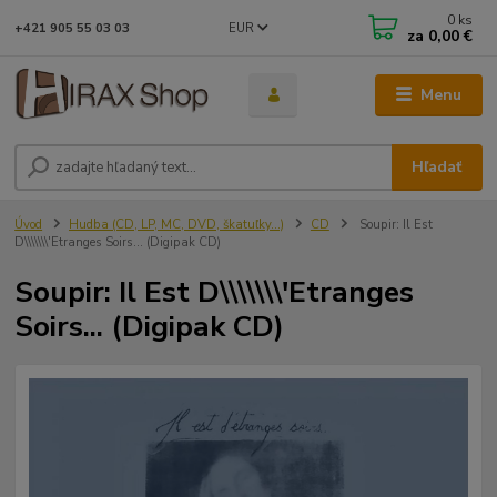
0
ks
EUR
+421 905 55 03 03
za
0,00 €
Menu
Hľadať
Úvod
Hudba (CD, LP, MC, DVD, škatuľky...)
CD
Soupir: Il Est
D\\\\\\\'Etranges Soirs... (Digipak CD)
Soupir: Il Est D\\\\\\\'Etranges
Soirs... (Digipak CD)