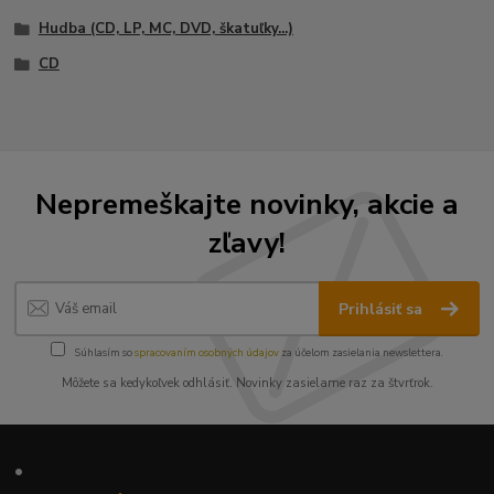
Hudba (CD, LP, MC, DVD, škatuľky...)
CD
Nepremeškajte novinky, akcie a
zľavy!
Prihlásiť sa
Súhlasím so
spracovaním osobných údajov
za účelom zasielania newslettera.
Môžete sa kedykoľvek odhlásiť. Novinky zasielame raz za štvrťrok.
•